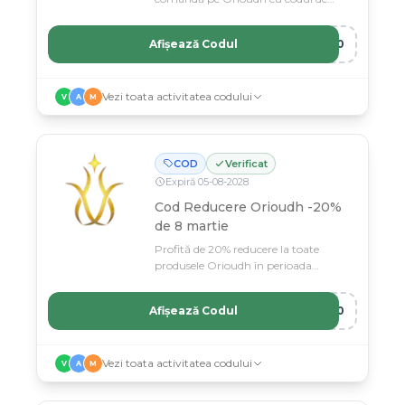
bun venit pentru clienți noi.
Afișează Codul
E10
Vezi toata activitatea codului
V
A
M
COD
Verificat
Expiră
05
-
08
-
2028
Cod Reducere Orioudh -20%
de 8 martie
Profită de 20% reducere la toate
produsele Orioudh în perioada
Floriilor cu cod special.
Afișează Codul
I20
Vezi toata activitatea codului
V
A
M