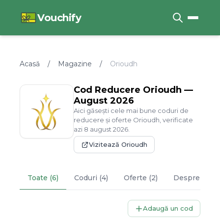
Vouchify
Acasă
/
Magazine
/
Orioudh
Cod Reducere
Orioudh
—
August
2026
Aici găsești cele mai bune coduri de
reducere și oferte
Orioudh
, verificate
azi
8
august
2026
.
Vizitează
Orioudh
Toate (6)
Coduri (4)
Oferte (2)
Despre
Orio
Adaugă un cod