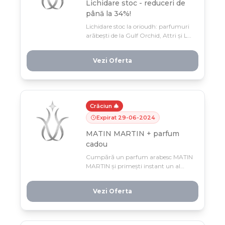
Lichidare stoc - reduceri de
până la 34%!
Lichidare stoc la orioudh: parfumuri
arăbești de la Gulf Orchid, Attri și La
Fede cu reduceri până la 34%! Profită
acum până pe 1 septembrie, pentu că
Vezi Oferta
oferta e limitată.
Crăciun 🎄
Expirat
29
-
06
-
2024
MATIN MARTIN + parfum
cadou
Cumpără un parfum arabesc MATIN
MARTIN și primești instant un al
doilea parfum de 100ML cadou, la
alegere! Ofertă limitată până pe 30
Vezi Oferta
iunie – profită acum de dubla plăcere
la preț special.