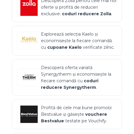
Descoperă
Zolla
pentru cele mai noi
oferte și profită de reduceri
exclusive:
coduri reducere
Zolla
.
Explorează selecția
Kaelo
și
economisește la fiecare comandă
cu
cupoane
Kaelo
verificate zilnic.
Descoperă oferta variată
Synergytherm
și economisește la
fiecare comandă cu
coduri
reducere
Synergytherm
.
Profită de cele mai bune promoții
Bestvalue
și găsește
vouchere
Bestvalue
testate pe Vouchify.