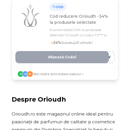
COD
Cod reducere
Orioudh -34%
la produsele selectate
Economisește 34% la produsele
selectate Orioudh cu codul TV*** și
profită până pe 12 februarie
24
%
Succes
61
utilizări
Afișează Codul
MLW
Vezi toata activitatea codului
V
A
M
Despre
Orioudh
Orioudh.ro este magazinul online ideal pentru
pasionații de parfumuri de calitate și cosmetice
premium din România. Specializat în beauty și