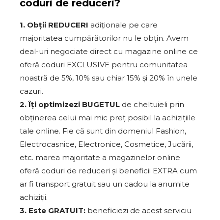
coduri de reduceri?
1. Obții REDUCERI
adiționale pe care
majoritatea cumpărătorilor nu le obțin. Avem
deal-uri negociate direct cu magazine online ce
oferă coduri EXCLUSIVE pentru comunitatea
noastră de 5%, 10% sau chiar 15% și 20% în unele
cazuri.
2. Îți optimizezi BUGETUL
de cheltuieli prin
obținerea celui mai mic preț posibil la achizițiile
tale online. Fie că sunt din domeniul Fashion,
Electrocasnice, Electronice, Cosmetice, Jucării,
etc. marea majoritate a magazinelor online
oferă coduri de reduceri și beneficii EXTRA cum
ar fi transport gratuit sau un cadou la anumite
achiziții.
3. Este GRATUIT:
beneficiezi de acest serviciu