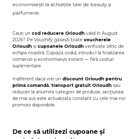
economisești la achizițiile tale de beauty și
parfumerie.
Cauți un
cod reducere
Orioudh
valid în
August
2026
? Pe Vouchify găsești toate
voucherele
Orioudh
și
cupoanele
Orioudh
verificate zilnic de
echipa noastră. Copiază codul, introdu-l la finalizarea
comenzii și economisești instant — fără costuri
suplimentare.
Indiferent dacă vrei un
discount
Orioudh
pentru
prima comandă
,
transport gratuit
Orioudh
sau
reduceri la anumite categorii de produse, secțiunea
de mai sus este actualizată constant cu cele mai noi
promoții disponibile.
De ce să utilizezi cupoane și