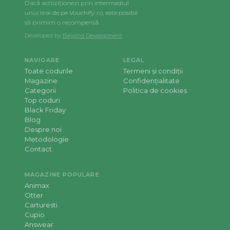
Dacă achiziționezi prin intermediul
unui link de pe Vouchify.ro, este posibil
să primim o recompensă.
Developed by
Beyond Development
NAVIGARE
LEGAL
Toate codurile
Termeni și condiții
Magazine
Confidențialitate
Categorii
Politica de cookies
Top coduri
Black Friday
Blog
Despre noi
Metodologie
Contact
MAGAZINE POPULARE
Animax
Otter
Carturesti
Cupio
Answear