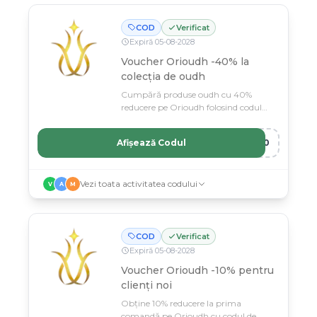
COD
Verificat
Expiră
05
-
08
-
2028
Voucher Orioudh -40% la
colecția de oudh
Cumpără produse oudh cu 40%
reducere pe Orioudh folosind codul
promoțional exclusiv.
Afișează Codul
D40
Vezi toata activitatea codului
V
A
M
COD
Verificat
Expiră
05
-
08
-
2028
Voucher Orioudh -10% pentru
clienți noi
Obține 10% reducere la prima
comandă pe Orioudh cu codul de