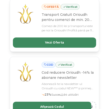
OFERTĂ
Verificat
Transport Gratuit Orioudh
pentru comenzi de min. 200
lei
Comezi de 200 lei și transportul este
pe noi la Orioudh! Profită până pe 11
martie și economisești la fiecare
achizitie, fără condiții ascunse.
Vezi Oferta
COD
Verificat
Cod reducere
Orioudh -14% la
abonare newsletter
Abonează-te la newsletter-ul
Orioudh cu codul NEW*** și primești
14% reducere la următoarea
23
%
Succes
64
utilizări
comandă
Afișează Codul
R12