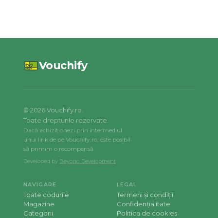
Vouchify
©
2026
Vouchify.ro.
Toate drepturile rezervate.
Dacă achiziționezi prin intermediul
unui link de pe Vouchify.ro, este posibil
să primim o recompensă.
Developed by
Beyond Development
NAVIGARE
LEGAL
Toate codurile
Termeni și condiții
Magazine
Confidențialitate
Categorii
Politica de cookies