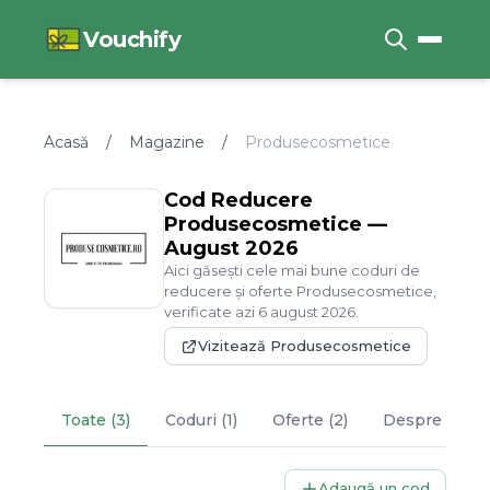
Vouchify
Acasă
/
Magazine
/
Produsecosmetice
Cod Reducere
Produsecosmetice
—
August
2026
Aici găsești cele mai bune coduri de
reducere și oferte
Produsecosmetice
,
verificate azi
6
august
2026
.
Vizitează
Produsecosmetice
Toate (3)
Coduri (1)
Oferte (2)
Despre
Prod
Adaugă un cod