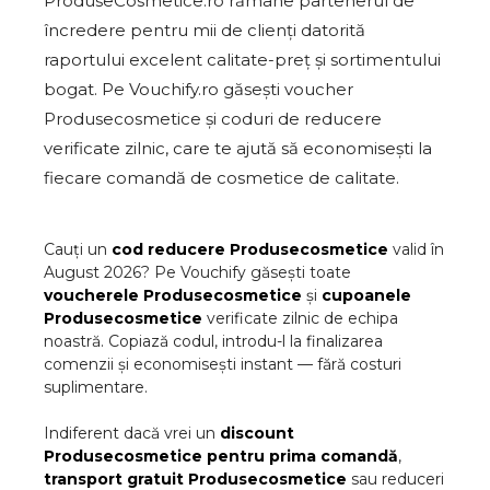
ProduseCosmetice.ro rămâne partenerul de
încredere pentru mii de clienți datorită
raportului excelent calitate-preț și sortimentului
bogat. Pe Vouchify.ro găsești voucher
Produsecosmetice și coduri de reducere
verificate zilnic, care te ajută să economisești la
fiecare comandă de cosmetice de calitate.
Cauți un
cod reducere
Produsecosmetice
valid în
August
2026
? Pe Vouchify găsești toate
voucherele
Produsecosmetice
și
cupoanele
Produsecosmetice
verificate zilnic de echipa
noastră. Copiază codul, introdu-l la finalizarea
comenzii și economisești instant — fără costuri
suplimentare.
Indiferent dacă vrei un
discount
Produsecosmetice
pentru prima comandă
,
transport gratuit
Produsecosmetice
sau reduceri