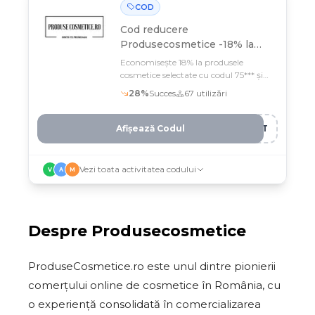
COD
Cod reducere
Produsecosmetice -18% la
produsele selectate
Economisește 18% la produsele
cosmetice selectate cu codul 75*** și
cumpără din cel mai vechi outlet
28
%
Succes
67
utilizări
beauty store din România
Afișează Codul
LFT
Vezi toata activitatea codului
V
A
M
Despre
Produsecosmetice
ProduseCosmetice.ro este unul dintre pionierii
comerțului online de cosmetice în România, cu
o experiență consolidată în comercializarea