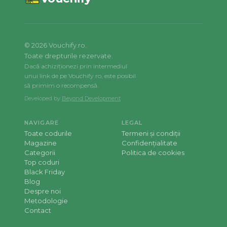
©
2026
Vouchify.ro.
Toate drepturile rezervate.
Dacă achiziționezi prin intermediul
unui link de pe Vouchify.ro, este posibil
să primim o recompensă.
Developed by
Beyond Development
NAVIGARE
LEGAL
Toate codurile
Termeni și condiții
Magazine
Confidențialitate
Categorii
Politica de cookies
Top coduri
Black Friday
Blog
Despre noi
Metodologie
Contact