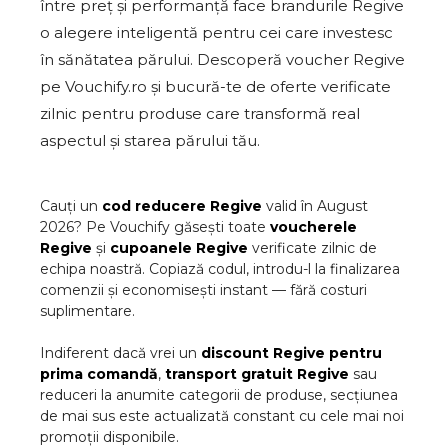
între preț și performanță face brandurile Regive
o alegere inteligentă pentru cei care investesc
în sănătatea părului. Descoperă voucher Regive
pe Vouchify.ro și bucură-te de oferte verificate
zilnic pentru produse care transformă real
aspectul și starea părului tău.
Cauți un
cod reducere
Regive
valid în
August
2026
? Pe Vouchify găsești toate
voucherele
Regive
și
cupoanele
Regive
verificate zilnic de
echipa noastră. Copiază codul, introdu-l la finalizarea
comenzii și economisești instant — fără costuri
suplimentare.
Indiferent dacă vrei un
discount
Regive
pentru
prima comandă
,
transport gratuit
Regive
sau
reduceri la anumite categorii de produse, secțiunea
de mai sus este actualizată constant cu cele mai noi
promoții disponibile.