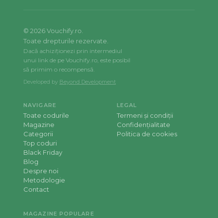
©
2026
Vouchify.ro.
Toate drepturile rezervate.
Dacă achiziționezi prin intermediul
unui link de pe Vouchify.ro, este posibil
să primim o recompensă.
Developed by
Beyond Development
NAVIGARE
LEGAL
Toate codurile
Termeni și condiții
Magazine
Confidențialitate
Categorii
Politica de cookies
Top coduri
Black Friday
Blog
Despre noi
Metodologie
Contact
MAGAZINE POPULARE