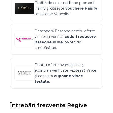
Profită de cele mai bune promoții
Hairify
și găsește
vouchere
Hairify
testate pe Vouchify.
Descoperă
Baseone
pentru oferte
variate și verifică
coduri reducere
Baseone
bune
înainte de
cumpărături.
Pentru oferte avantajoase și
economii verificate, vizitează
Vince
și consultă
cupoane
Vince
testate
.
Întrebări frecvente
Regive