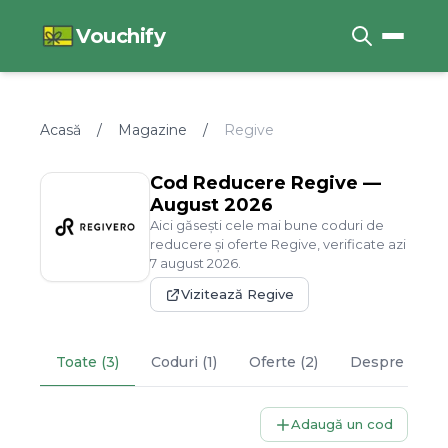
Vouchify
Acasă
/
Magazine
/
Regive
Cod Reducere
Regive
—
August
2026
Aici găsești cele mai bune coduri de
reducere și oferte
Regive
, verificate azi
7
august
2026
.
Vizitează
Regive
Toate (3)
Coduri (1)
Oferte (2)
Despre
Regi
Adaugă un cod