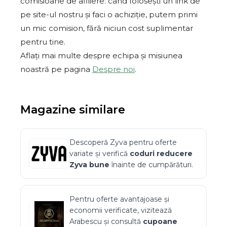
comisioane de afiliere: când folosești un link de
pe site-ul nostru și faci o achiziție, putem primi
un mic comision, fără niciun cost suplimentar
pentru tine.
Aflați mai multe despre echipa și misiunea
noastră pe pagina
Despre noi
.
Magazine similare
Descoperă
Zyva
pentru oferte
variate și verifică
coduri reducere
Zyva
bune
înainte de cumpărături.
Pentru oferte avantajoase și
economii verificate, vizitează
Arabescu
și consultă
cupoane