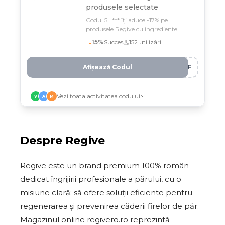
produsele selectate
Codul 5H*** îți aduce -17% pe
produsele Regive cu ingrediente
active certificate și testate clinic
15
%
Succes
152
utilizări
Afișează Codul
F4F
Vezi toata activitatea codului
V
A
M
Despre
Regive
Regive este un brand premium 100% român
dedicat îngrijirii profesionale a părului, cu o
misiune clară: să ofere soluții eficiente pentru
regenerarea și prevenirea căderii firelor de păr.
Magazinul online regivero.ro reprezintă