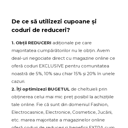
De ce să utilizezi cupoane și
coduri de reduceri?
1. Obții REDUCERI
adiționale pe care
majoritatea cumpărătorilor nu le obțin. Avem
deal-uri negociate direct cu magazine online ce
oferă coduri EXCLUSIVE pentru comunitatea
noastră de 5%, 10% sau chiar 15% și 20% în unele
cazuri.
2. Îți optimizezi BUGETUL
de cheltuieli prin
obținerea celui mai mic preț posibil la achizițiile
tale online. Fie că sunt din domeniul Fashion,
Electrocasnice, Electronice, Cosmetice, Jucării,
etc. marea majoritate a magazinelor online
oferă coduri de reduceri și beneficii EXTRA cum