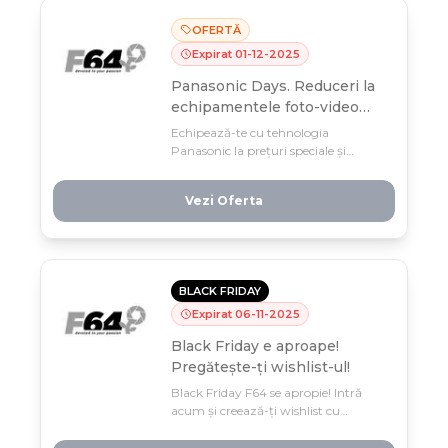
OFERTĂ
Expirat
01
-
12
-
2025
Panasonic Days. Reduceri la
echipamentele foto-video
Panasonic
Echipează-te cu tehnologia
Panasonic la prețuri speciale și
transformă pasiunea ta în creație
profesională. Panasonic Days pe f64
Vezi Oferta
până pe 2 decembrie – aparate foto,
obiective și accesorii cu reduceri
limitate care nu trebuie ratate!
BLACK FRIDAY
Expirat
06
-
11
-
2025
Black Friday e aproape!
Pregătește-ți wishlist-ul!
Black Friday F64 se apropie! Intră
acum și creează-ți wishlist cu
echipamente foto-video la prețuri ce
vor fi spectaculoase. Până pe 6