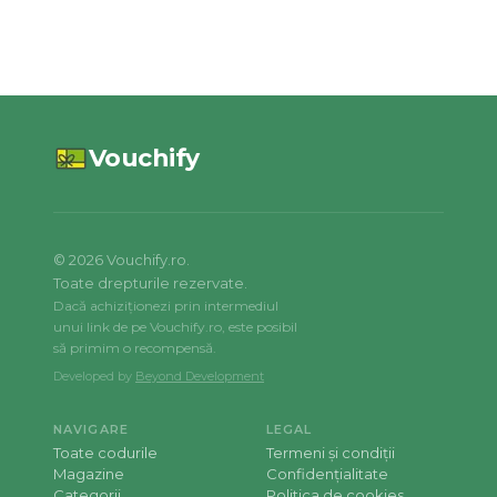
Vouchify
©
2026
Vouchify.ro.
Toate drepturile rezervate.
Dacă achiziționezi prin intermediul
unui link de pe Vouchify.ro, este posibil
să primim o recompensă.
Developed by
Beyond Development
NAVIGARE
LEGAL
Toate codurile
Termeni și condiții
Magazine
Confidențialitate
Categorii
Politica de cookies