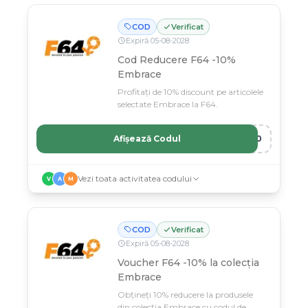
COD
Verificat
Expiră
05
-
08
-
2028
Cod Reducere F64 -10%
Embrace
Profitați de 10% discount pe articolele
selectate Embrace la F64.
Afișează Codul
E10
Vezi toata activitatea codului
V
A
M
COD
Verificat
Expiră
05
-
08
-
2028
Voucher F64 -10% la colecția
Embrace
Obțineți 10% reducere la produsele
din colecția Embrace cu codul de