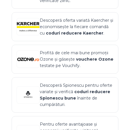
verificate zilnic.
Descoperă oferta variată
Kaercher
și
economisește la fiecare comandă
cu
coduri reducere
Kaercher
.
Profită de cele mai bune promoții
Ozone
și găsește
vouchere
Ozone
testate pe Vouchify.
Descoperă
Spionescu
pentru oferte
variate și verifică
coduri reducere
Spionescu
bune
înainte de
cumpărături.
Pentru oferte avantajoase și