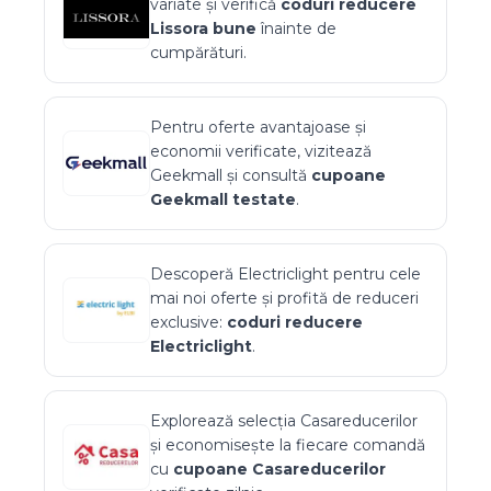
variate și verifică
coduri reducere
Lissora
bune
înainte de
cumpărături.
Pentru oferte avantajoase și
economii verificate, vizitează
Geekmall
și consultă
cupoane
Geekmall
testate
.
Descoperă
Electriclight
pentru cele
mai noi oferte și profită de reduceri
exclusive:
coduri reducere
Electriclight
.
Explorează selecția
Casareducerilor
și economisește la fiecare comandă
cu
cupoane
Casareducerilor