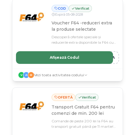
COD
Verificat
Expiră
05
-
08
-
2028
Voucher F64 -reduceri extra
la produse selectate
Descoperă ofertele speciale și
reducerile extra disponibile la F64 cu
acest voucher.
Afișează Codul
TRA
Vezi toata activitatea codului
V
A
M
OFERTĂ
Verificat
Transport Gratuit F64 pentru
comenzi de min. 200 lei
Comande de peste 200 lei la F64 au
transport gratuit până pe 11 martie!
Profită acum de cea mai mare ofertă