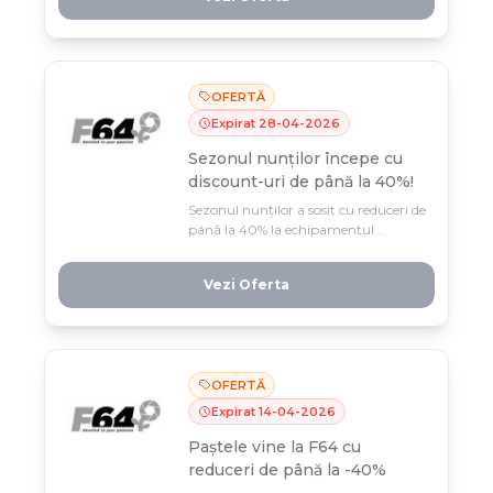
f64.ro. Mișcă-te repede, oferta e
valabilă doar până pe 2 iunie – e
momentul perfect să-ți lansezi
canalul.
OFERTĂ
Expirat
28
-
04
-
2026
Sezonul nunților începe cu
discount-uri de până la 40%!
Sezonul nunților a sosit cu reduceri de
până la 40% la echipamentul
profesional f64 — cadre perfecte
pentru momentele tale speciale,
Vezi Oferta
acum accesibile. Profită rapid, oferta
e valabilă doar până pe 28 aprilie!
OFERTĂ
Expirat
14
-
04
-
2026
Paștele vine la F64 cu
reduceri de până la -40%