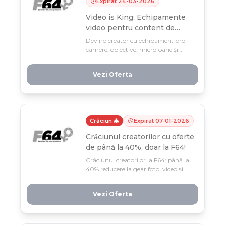
Expirat
24
-
03
-
2026
Video is King: Echipamente
video pentru content de
calitate cu până la -40% 🏷️
Devino creator cu echipament pro:
camere, obiective, microfoane și
lumini cu -40% la f64. Până pe 24
martie, dotează-ți studiul cu tot ce
Vezi Oferta
trebuie pentru videoclipuri de
calitate!
Crăciun 🎄
Expirat
07
-
01
-
2026
Crăciunul creatorilor cu oferte
de până la 40%, doar la F64!
Crăciunul creatorilor la F64: până la
40% reducere la gear foto, video și
audio, doar până pe 7 ianuarie!
Găsește cadoul perfect pentru
Vezi Oferta
pasionații de creație, chiar și sub 200
lei.