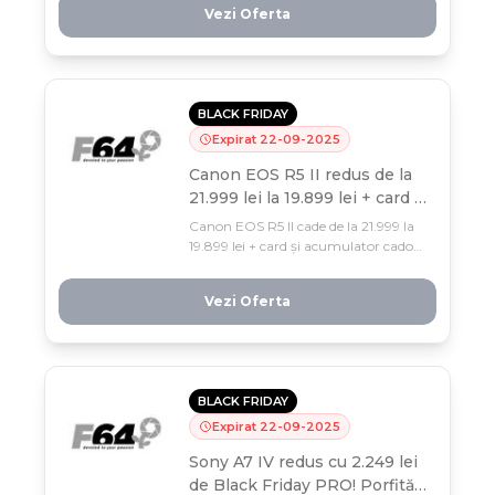
Vezi Oferta
noiembrie, descoperă ofertele care vor
face furori și pregătește-ți
cumpărăturile ideale.
BLACK FRIDAY
Expirat
22
-
09
-
2025
Canon EOS R5 II redus de la
21.999 lei la 19.899 lei + card și
acumulator cadou, de Black
Canon EOS R5 II cade de la 21.999 la
Friday PRO!
19.899 lei + card și acumulator cadou
în Black Friday PRO f64! Doar până
pe 22 septembrie, profesioniștii
Vezi Oferta
fotografiei capătă 2.100 lei reducere și
dotări complete pentru sesiuni
intense. ⏳
BLACK FRIDAY
Expirat
22
-
09
-
2025
Sony A7 IV redus cu 2.249 lei
de Black Friday PRO! Porfită