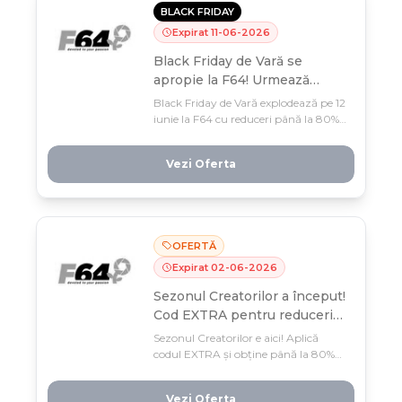
BLACK FRIDAY
Expirat
11
-
06
-
2026
Black Friday de Vară se
apropie la F64! Urmează
reduceri de până la 80%!
Black Friday de Vară explodează pe 12
iunie la F64 cu reduceri până la 80%
la echipamente foto-video! Până
atunci, intră pe pagina de Teasing
Vezi Oferta
pentru preview exclusiv și fură un
start avantajos cu ofertele vedetă.
OFERTĂ
Expirat
02
-
06
-
2026
Sezonul Creatorilor a început!
Cod EXTRA pentru reduceri
de până la 80% la vlogging
Sezonul Creatorilor e aici! Aplică
gear!
codul EXTRA și obține până la 80%
reducere la echipamentele de
vlogging și content creation pe
Vezi Oferta