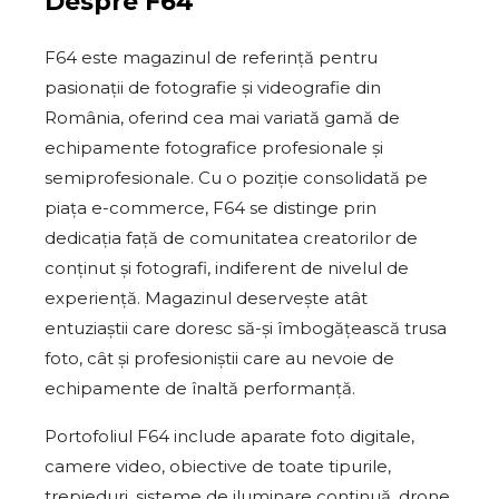
Despre
F64
F64 este magazinul de referință pentru
pasionații de fotografie și videografie din
România, oferind cea mai variată gamă de
echipamente fotografice profesionale și
semiprofesionale. Cu o poziție consolidată pe
piața e-commerce, F64 se distinge prin
dedicația față de comunitatea creatorilor de
conținut și fotografi, indiferent de nivelul de
experiență. Magazinul deservește atât
entuziaștii care doresc să-și îmbogățească trusa
foto, cât și profesioniștii care au nevoie de
echipamente de înaltă performanță.
Portofoliul F64 include aparate foto digitale,
camere video, obiective de toate tipurile,
trepieduri, sisteme de iluminare continuă, drone,