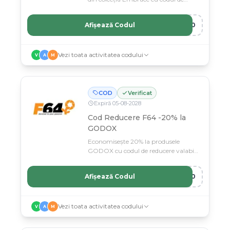
voucher F64.
Afișează Codul
E10
Vezi toata activitatea codului
V
A
M
COD
Verificat
Expiră
05
-
08
-
2028
Cod Reducere F64 -20% la
GODOX
Economisește 20% la produsele
GODOX cu codul de reducere valabil
la F64.
Afișează Codul
X20
Vezi toata activitatea codului
V
A
M