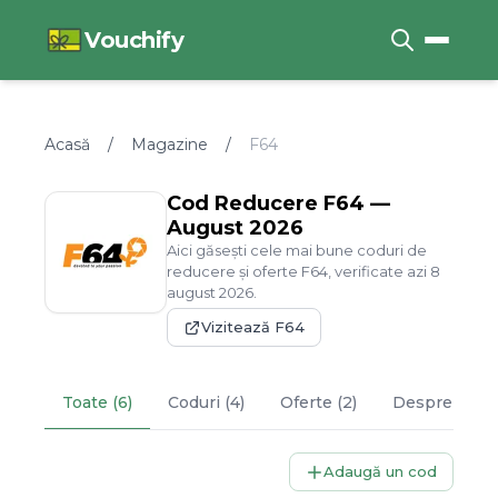
Vouchify
Acasă
/
Magazine
/
F64
Cod Reducere
F64
—
August
2026
Aici găsești cele mai bune coduri de
reducere și oferte
F64
, verificate azi
8
august
2026
.
Vizitează
F64
Toate (6)
Coduri (4)
Oferte (2)
Despre
F64
Adaugă un cod