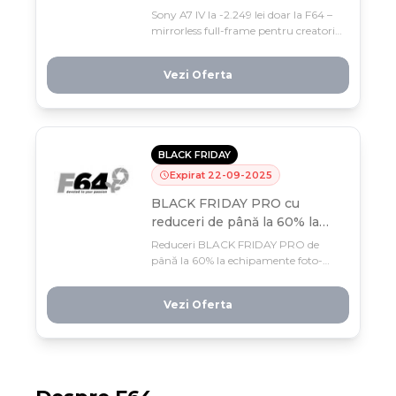
de preț până pe 22
Sony A7 IV la -2.249 lei doar la F64 –
septembrie.
mirrorless full-frame pentru creatorii
profesioniști, acum la 7.800 lei!
Oferta Black Friday PRO se încheie
Vezi Oferta
pe 22 septembrie, profită acum de
cea mai mare reducere a anului.
BLACK FRIDAY
Expirat
22
-
09
-
2025
BLACK FRIDAY PRO cu
reduceri de până la 60% la
echipamente foto-video!🏷️
Reduceri BLACK FRIDAY PRO de
până la 60% la echipamente foto-
video profesionale – doar 5 zile pentru
a-ți upgrade-a kit-ul! Profesioniștii
Vezi Oferta
din domeniu nu-și permit să rateze
oferta asta până pe 22 septembrie.