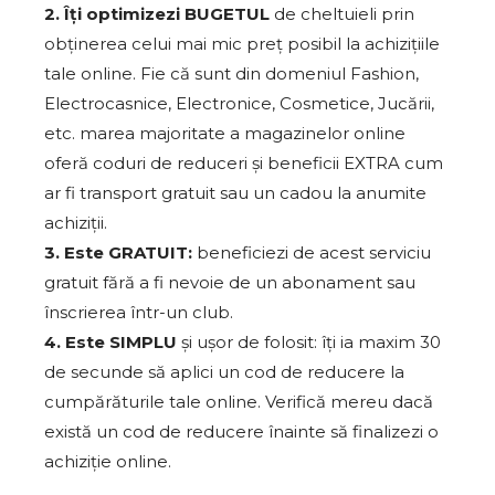
2. Îți optimizezi BUGETUL
de cheltuieli prin
obținerea celui mai mic preț posibil la achizițiile
tale online. Fie că sunt din domeniul Fashion,
Electrocasnice, Electronice, Cosmetice, Jucării,
etc. marea majoritate a magazinelor online
oferă coduri de reduceri și beneficii EXTRA cum
ar fi transport gratuit sau un cadou la anumite
achiziții.
3. Este GRATUIT:
beneficiezi de acest serviciu
gratuit fără a fi nevoie de un abonament sau
înscrierea într-un club.
4. Este SIMPLU
și ușor de folosit: îți ia maxim 30
de secunde să aplici un cod de reducere la
cumpărăturile tale online. Verifică mereu dacă
există un cod de reducere înainte să finalizezi o
achiziție online.