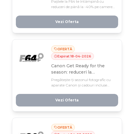
Paștele la F64 te întâmpină cu
reduceri de până la -40% pe camere
compacte DJI și echipamente pentru
creatori. Documentează vacanța și
Vezi Oferta
upgrade-ază kit-ul tău până pe 14
aprilie – ofertele sunt aici doar pentru
această perioadă!
OFERTĂ
Expirat
18
-
04
-
2026
Canon Get Ready for the
season: reduceri la
echipamentele Canon
Pregătește-ți sezonul fotografic cu
aparate Canon și cadouri incluse
(obiectiv, trepied SmallRig sau
geantă)—ofertă limitată până pe 19
Vezi Oferta
aprilie! Profită de reduceri consistente
plus coduri extra -10% pe produse
selectate.
OFERTĂ