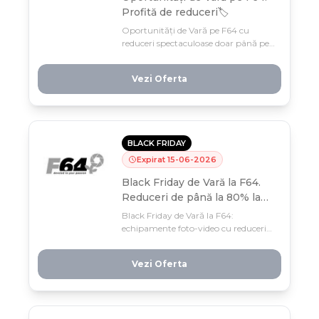
Profită de reduceri🏷️
Oportunități de Vară pe F64 cu
reduceri spectaculoase doar până pe
23 iunie – stocuri limitate! Reînoiește-
ți garderoba și wishlist-ul cu prețuri
Vezi Oferta
care nu se mai repetă în sezon.
BLACK FRIDAY
Expirat
15
-
06
-
2026
Black Friday de Vară la F64.
Reduceri de până la 80% la
echipament foto-video!
Black Friday de Vară la F64:
echipamente foto-video cu reduceri
până la 80% în 11-15 iunie! Stocuri
limitate pentru această weekend-ul
Vezi Oferta
exploziv — profesioniștii și pasionații
fotografi nu-și pot permite să rateze.