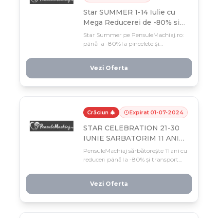
Star SUMMER 1-14 Iulie cu
Mega Reducerei de -80% si
Celebrity Beauty Bag Gratuit.
Star Summer pe PensuleMachiaj.ro:
până la -80% la pincelete și
cosmetice, plus Celebrity Beauty Bag
gratuit doar în perioada 1-14 iulie!
Vezi Oferta
Profită acum de mega reducerile care
nu se repetă sezonul asta.
Crăciun 🎄
Expirat
01
-
07
-
2024
STAR CELEBRATION 21-30
IUNIE SARBATORIM 11 ANI
cu TRANSPORT GRATUIT SI
PensuleMachiaj sărbătorește 11 ani cu
PROMOTII
reduceri până la -80% și transport
gratuit pe toată gama de produse
(21-30 iunie). Profită rapid de Star
Vezi Oferta
Celebration — oferta e limitată la
doar 10 zile!