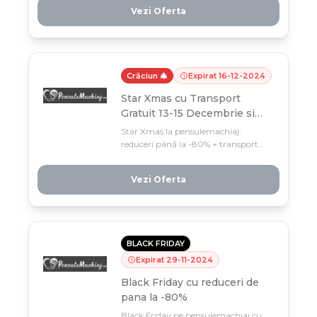
decembrie! Profită acum de Star
Vezi Oferta
Xmas și primești și Celebrity Beauty
Bag cadou.
Crăciun 🎄
Expirat
16
-
12
-
2024
Star Xmas cu Transport
Gratuit 13-15 Decembrie si
Reduceri de pana la -80%
Star Xmas la pensulemachiaj:
reduceri până la -80% + transport
gratuit pe 13-15 decembrie, doar
acum! Profită de oferta limitată și
Vezi Oferta
primești cadou Celebrity Beauty Bag
la fiecare comandă.
BLACK FRIDAY
Expirat
29
-
11
-
2024
Black Friday cu reduceri de
pana la -80%
Black Friday pe pensulemachiaj cu