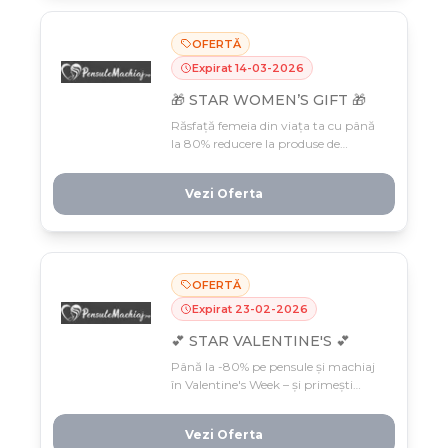
OFERTĂ
Expirat
14
-
03
-
2026
🎁 STAR WOMEN’S GIFT 🎁
Răsfață femeia din viața ta cu până
la 80% reducere la produse de
machiaj selectionate, plus cadou
surpriză la fiecare comandă. Doar
Vezi Oferta
până pe 15 martie – campania STAR
WOMEN'S GIFT e aici să-ți fure
inima!
OFERTĂ
Expirat
23
-
02
-
2026
💕 STAR VALENTINE'S 💕
Până la -80% pe pensule și machiaj
în Valentine's Week – și primești
gratis un Celebrity Beauty Bag plin
cu produse full-size la comenzi peste
Vezi Oferta
99 RON! Oferta fierbinte doar până