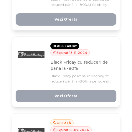
reduceri până la -80% și Celebrity
Beauty Bag cadou! Profită din
noiembrie, oferta e limitată la această
Vezi Oferta
perioadă.
BLACK FRIDAY
Expirat
13
-
11
-
2024
Black Friday cu reduceri de
pana la -80%
Black Friday pe PensuleMachiaj.ro:
reduceri până la -80% la pensule și
produse de machiaj, plus Celebrity
Beauty Bag gratuit! Oferta limitată
Vezi Oferta
din 1-14 noiembrie 2024 – profită
acum de cele mai mari discounturi
ale anului.
OFERTĂ
Expirat
15
-
07
-
2024