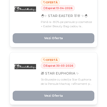
OFERTĂ
Expirat
13
-
04
-
2026
🐣✨ STAR EASTER 🐰🌸 ✨🐣
Până la -80% pe pensule și cosmetice
+ Easter Beauty Bag cadou la
comenzi peste 99 RON, doar până pe
14 aprilie! Profită de Paștele plin de
Vezi Oferta
culoare și oferte irezistibile pe
PensuleMachiaj.ro.
OFERTĂ
Expirat
30
-
03
-
2026
🎁 STAR EUPHORIA ✨
Strălucește cu colecția Star Euphoria
de la Pensule Machiaj: rafinament și
încredere în fiecare pensulă, doar
până pe 31 martie. Răsfață-te cu
Vezi Oferta
micile plăceri care fac diferența și
simte glow-ul pe care-l meriți.