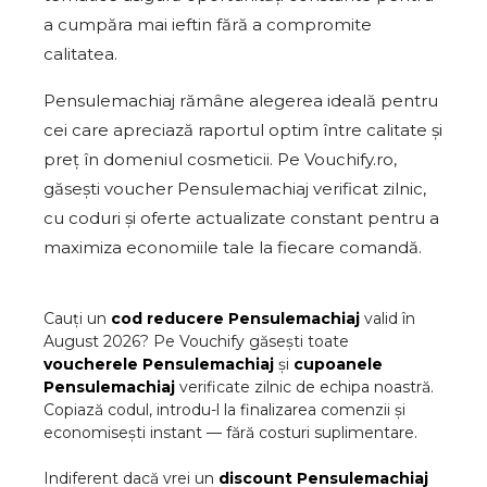
a cumpăra mai ieftin fără a compromite
calitatea.
Pensulemachiaj rămâne alegerea ideală pentru
cei care apreciază raportul optim între calitate și
preț în domeniul cosmeticii. Pe Vouchify.ro,
găsești voucher Pensulemachiaj verificat zilnic,
cu coduri și oferte actualizate constant pentru a
maximiza economiile tale la fiecare comandă.
Cauți un
cod reducere
Pensulemachiaj
valid în
August
2026
? Pe Vouchify găsești toate
voucherele
Pensulemachiaj
și
cupoanele
Pensulemachiaj
verificate zilnic de echipa noastră.
Copiază codul, introdu-l la finalizarea comenzii și
economisești instant — fără costuri suplimentare.
Indiferent dacă vrei un
discount
Pensulemachiaj