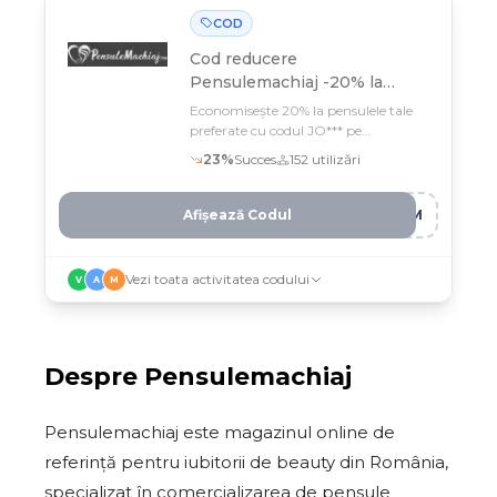
COD
Cod reducere
Pensulemachiaj -20% la
produsele selectate
Economisește 20% la pensulele tale
preferate cu codul JO*** pe
Pensulemachiaj
23
%
Succes
152
utilizări
Afișează Codul
PEM
Vezi toata activitatea codului
V
A
M
Despre
Pensulemachiaj
Pensulemachiaj este magazinul online de
referință pentru iubitorii de beauty din România,
specializat în comercializarea de pensule