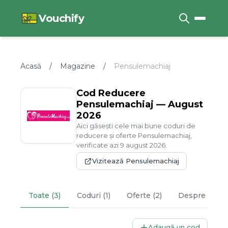
Vouchify
Acasă
/
Magazine
/
Pensulemachiaj
Cod Reducere
Pensulemachiaj
—
August
2026
Aici găsești cele mai bune coduri de
reducere și oferte
Pensulemachiaj
,
verificate azi
9
august
2026
.
Vizitează
Pensulemachiaj
Toate (3)
Coduri (1)
Oferte (2)
Despre
Pens
Adaugă un cod