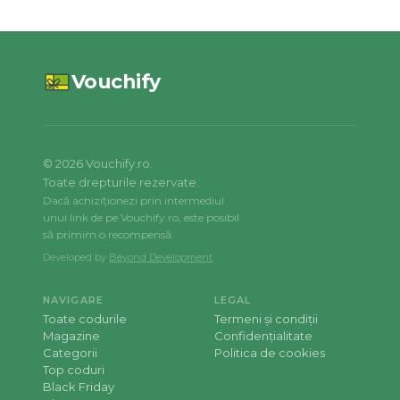
Vouchify
©
2026
Vouchify.ro.
Toate drepturile rezervate.
Dacă achiziționezi prin intermediul
unui link de pe Vouchify.ro, este posibil
să primim o recompensă.
Developed by
Beyond Development
NAVIGARE
LEGAL
Toate codurile
Termeni și condiții
Magazine
Confidențialitate
Categorii
Politica de cookies
Top coduri
Black Friday