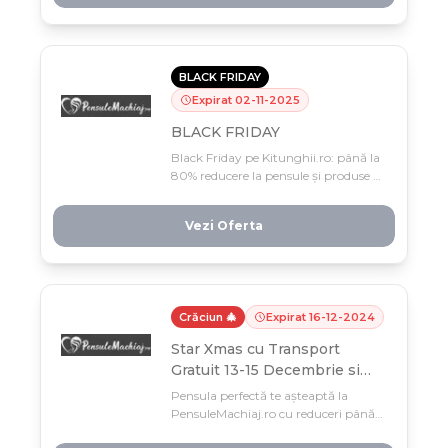
pe 24 februarie, deci nu o rata.
BLACK FRIDAY
Expirat
02
-
11
-
2025
BLACK FRIDAY
Black Friday pe Kitunghii.ro: până la
80% reducere la pensule și produse de
machiaj, plus transport gratuit și
beauty bag secret la comenzi de 99
Vezi Oferta
lei! Doar până pe 2 noiembrie –
apucă-te acum!
Crăciun 🎄
Expirat
16
-
12
-
2024
Star Xmas cu Transport
Gratuit 13-15 Decembrie si
Reduceri de pana la -80%
Pensula perfectă te așteaptă la
PensuleMachiaj.ro cu reduceri până
la -80% și transport gratuit doar 13-15