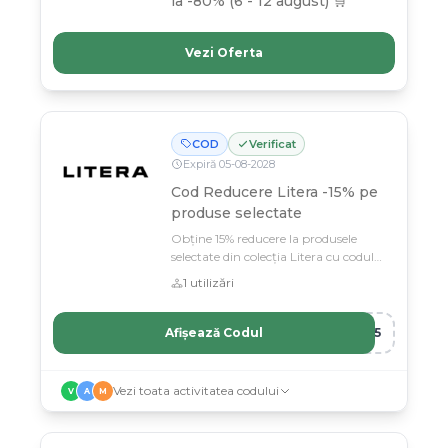
la -80% (6 - 12 august) 🛒
Vezi Oferta
COD
Verificat
Expiră
05
-
08
-
2028
Cod Reducere Litera -15% pe
produse selectate
Obține 15% reducere la produsele
selectate din colecția Litera cu codul
nostru exclusiv.
1
utilizări
Afișează Codul
R15
Vezi toata activitatea codului
V
A
M