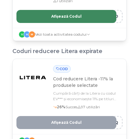
1
utilizări
Afișează Codul
O10
Vezi toata activitatea codului
V
A
M
Coduri reducere
Litera
expirate
COD
Cod reducere
Litera -11% la
produsele selectate
Cumpără cărți de la Litera cu codul
EV*** și economisește 11% pe titluri
selectate din catalogul de peste 10
26
%
Succes
97
utilizări
000 de volume
Afișează Codul
KOQ