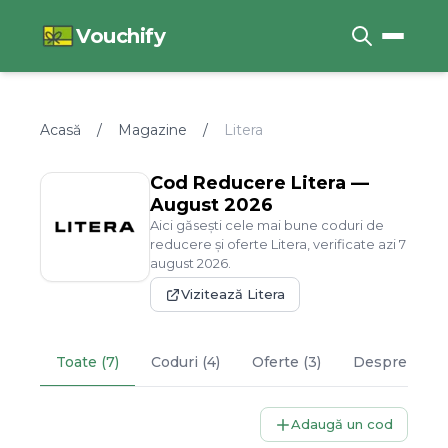
Vouchify
Acasă
/
Magazine
/
Litera
Cod Reducere
Litera
—
August
2026
Aici găsești cele mai bune coduri de
reducere și oferte
Litera
, verificate azi
7
august
2026
.
Vizitează
Litera
Toate (7)
Coduri (4)
Oferte (3)
Despre
Liter
Adaugă un cod