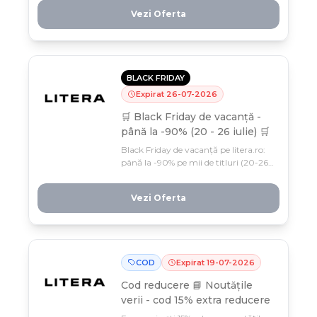
de nerefuzat! Transport gratuit la
Vezi Oferta
comenzi de minimum 99 lei, doar
până pe 31 iulie, deci grăbește-te.
BLACK FRIDAY
Expirat
26
-
07
-
2026
🛒 Black Friday de vacanță -
până la -90% (20 - 26 iulie) 🛒
Black Friday de vacanță pe litera.ro:
până la -90% pe mii de titluri (20-26
iulie) - ficțiune, cărți pentru copii,
dezvoltare personală și nu doar.
Vezi Oferta
Profită de oferta limitată și
construiește biblioteca de vară cu
prețuri care nu se repetă!
COD
Expirat
19
-
07
-
2026
Cod reducere
📘 Noutățile
verii - cod 15% extra reducere