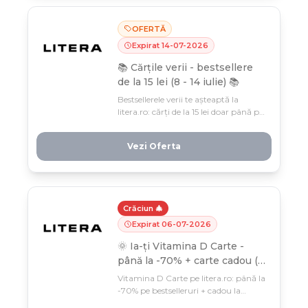
OFERTĂ
Expirat
14
-
07
-
2026
📚 Cărțile verii - bestsellere
de la 15 lei (8 - 14 iulie) 📚
Bestsellerele verii te așteaptă la
litera.ro: cărți de la 15 lei doar până pe
14 iulie. Vacanța perfectă se
construiește cu o carte bună în mână
Vezi Oferta
și un preț și mai bun în buzunar.
Crăciun 🎄
Expirat
06
-
07
-
2026
🌞 Ia-ți Vitamina D Carte -
până la -70% + carte cadou (1
- 7 iulie) 🌞
Vitamina D Carte pe litera.ro: până la
-70% pe bestselleruri + cadou la
comenzi de 169 lei (1-7 iulie). Doar o