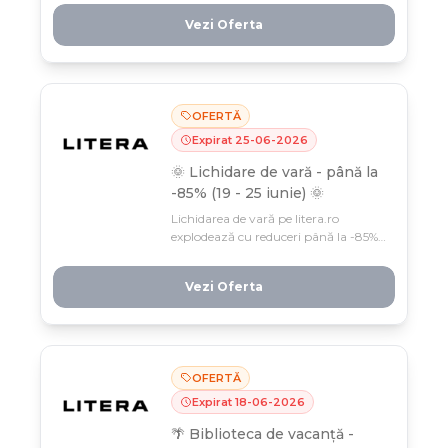
săptămână pentru lecturi de vară la
Vezi Oferta
preț de vis!
OFERTĂ
Expirat
25
-
06
-
2026
🌞 Lichidare de vară - până la
-85% (19 - 25 iunie) 🌞
Lichidarea de vară pe litera.ro
explodează cu reduceri până la -85%
la mii de titluri: ficțiune, cărți pentru
copii și dezvoltare personală. Profită
Vezi Oferta
în doar 7 zile, 19-25 iunie, de cea mai
mare vânzare a anului!
OFERTĂ
Expirat
18
-
06
-
2026
🌴 Biblioteca de vacanță -