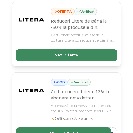
OFERTĂ
Verificat
Reduceri Litera de până la
-50% la produsele din
selecție
Cărți, enciclopedii și atlase de la
Editura Litera cu reduceri de până la
50% — colecția ta de citit așteptând.
Profită până pe 11 martie și
Vezi Oferta
construiește-ți biblioteca visului cu
prețuri imbatabile.
COD
Verificat
Cod reducere
Litera -12% la
abonare newsletter
Abonează-te la newsletter Litera cu
codul NEW*** și economisești 12% la
mii de titluri din cea mai bogată
24
%
Succes
136
utilizări
colecție editorială românească