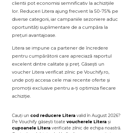
clientii pot economisi semnificativ la achizițiile
lor. Reduceri Litera ajung frecvent la 50-75% pe
diverse categorii, iar campaniile sezoniere aduc
oportunități suplimentare de a cumpăra la
prețuri avantajoase.
Litera se impune ca partener de încredere
pentru cumpărătorii care apreciază raportul
excelent dintre calitate și preț. Găsești un
voucher Litera verificat zilnic pe Vouchify.ro,
unde poți accesa cele mai recente oferte și
promoții exclusive pentru a-ți optimiza fiecare
achiziție.
Cauți un
cod reducere
Litera
valid în
August
2026
?
Pe Vouchify găsești toate
voucherele
Litera
și
cupoanele
Litera
verificate zilnic de echipa noastră.