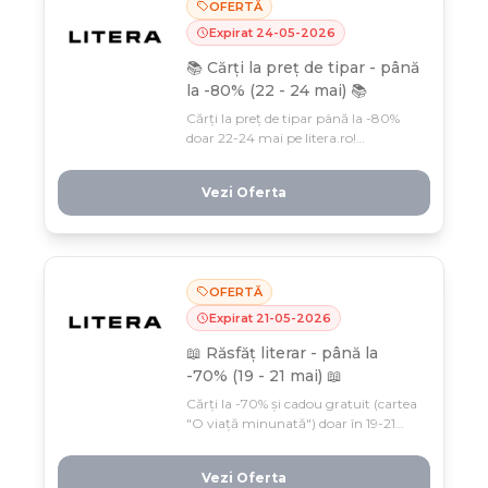
OFERTĂ
Expirat
24
-
05
-
2026
📚 Cărți la preț de tipar - până
la -80% (22 - 24 mai) 📚
Cărți la preț de tipar până la -80%
doar 22-24 mai pe litera.ro!
Bestsellere, romane și titluri pentru
copii te așteaptă cu reduceri uriaşe în
Vezi Oferta
această fereastră limitată.
OFERTĂ
Expirat
21
-
05
-
2026
📖 Răsfăț literar - până la
-70% (19 - 21 mai) 📖
Cărți la -70% și cadou gratuit (cartea
"O viață minunată") doar în 19-21
mai pe Litera.ro. Răsfață-te cu
bestselleri la prețuri de nerefuzat,
Vezi Oferta
disponibil pentru puțin timp!