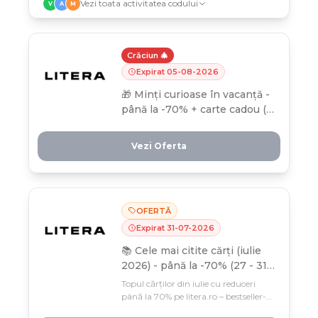
Vezi toata activitatea codului
V
A
M
Crăciun 🎄
Expirat
05
-
08
-
2026
🎁 Minți curioase în vacanță -
până la -70% + carte cadou (1-
5 august) 🎁
Vezi Oferta
OFERTĂ
Expirat
31
-
07
-
2026
📚 Cele mai citite cărți (iulie
2026) - până la -70% (27 - 31
iulie) 📚
Topul cărților din iulie cu reduceri
până la 70% pe litera.ro – bestseller-
urile cititorilor sunt acum la prețuri