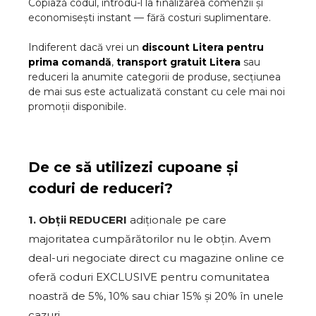
Copiază codul, introdu-l la finalizarea comenzii și
economisești instant — fără costuri suplimentare.
Indiferent dacă vrei un
discount
Litera
pentru
prima comandă
,
transport gratuit
Litera
sau
reduceri la anumite categorii de produse, secțiunea
de mai sus este actualizată constant cu cele mai noi
promoții disponibile.
De ce să utilizezi cupoane și
coduri de reduceri?
1. Obții REDUCERI
adiționale pe care
majoritatea cumpărătorilor nu le obțin. Avem
deal-uri negociate direct cu magazine online ce
oferă coduri EXCLUSIVE pentru comunitatea
noastră de 5%, 10% sau chiar 15% și 20% în unele
cazuri.