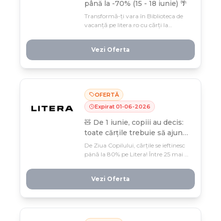
până la -70% (15 - 18 iunie) 🌴
Transformă-ți vara în Biblioteca de
vacanță pe litera.ro cu cărți la
reduceri până la -70%, doar 15-18
iunie! Zile lungi la plajă merită
Vezi Oferta
poveștile tale preferate – profită
acum din stocul limitat.
OFERTĂ
Expirat
01
-
06
-
2026
🧸 De 1 iunie, copiii au decis:
toate cărțile trebuie să ajungă
la ei! (25 mai-1 iunie) 🧸
De Ziua Copilului, cărțile se ieftinesc
până la 80% pe Litera! Între 25 mai și
1 iunie, profită de povești ilustrate,
enciclopedii și cărți de activități, plus
Vezi Oferta
o jucărie de pluș cadou pentru fiecare
achiziție.