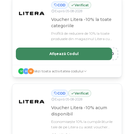
COD
Verificat
Expiră
05
-
08
-
2028
Voucher Litera -10% la toate
categoriile
Profită de reducere de 10% la toate
produsele din magazinul Litera cu
acest voucher special.
Afișează Codul
A10
Vezi toata activitatea codului
V
A
M
COD
Verificat
Expiră
05
-
08
-
2028
Voucher Litera -10% acum
disponibil
Economisește 10% la cumpărăturile
tale de pe Litera cu acest voucher
valabil.