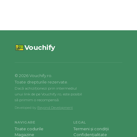
Vouchify
©
2026
Vouchify.ro.
Toate drepturile rezervate.
Dacă achiziționezi prin intermediul
unui link de pe Vouchify.ro, este posibil
să primim o recompensă.
Developed by
Beyond Development
NAVIGARE
LEGAL
Toate codurile
Termeni și condiții
Magazine
Confidențialitate