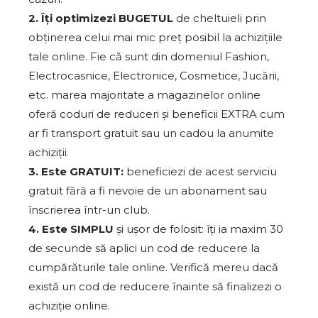
2. Îți optimizezi BUGETUL
de cheltuieli prin
obținerea celui mai mic preț posibil la achizițiile
tale online. Fie că sunt din domeniul Fashion,
Electrocasnice, Electronice, Cosmetice, Jucării,
etc. marea majoritate a magazinelor online
oferă coduri de reduceri și beneficii EXTRA cum
ar fi transport gratuit sau un cadou la anumite
achiziții.
3. Este GRATUIT:
beneficiezi de acest serviciu
gratuit fără a fi nevoie de un abonament sau
înscrierea într-un club.
4. Este SIMPLU
și ușor de folosit: îți ia maxim 30
de secunde să aplici un cod de reducere la
cumpărăturile tale online. Verifică mereu dacă
există un cod de reducere înainte să finalizezi o
achiziție online.