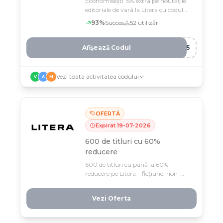
Economisești 15% extra pe noutățile
editoriale de vară la Litera cu codul
EXT***
93
%
Succes
52
utilizări
Afișează Codul
A15
Vezi toata activitatea codului
V
A
M
OFERTĂ
Expirat
19
-
07
-
2026
600 de titluri cu 60%
reducere
600 de titluri cu până la 60%
reducere pe Litera – ficțiune, non-
ficțiune și cărți pentru copii, doar
până pe 19 iulie. Rafturile tale de citit
Vezi Oferta
se umplu acum, fără vinovăție la
casă!