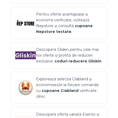
Pentru oferte avantajoase și
economii verificate, vizitează
Nepstore
și consultă
cupoane
Nepstore
testate
.
Descoperă
Gliskin
pentru cele mai
noi oferte și profită de reduceri
exclusive:
coduri reducere
Gliskin
.
Explorează selecția
Crabland
și
economisește la fiecare comandă
cu
cupoane
Crabland
verificate
zilnic.
Descoperă oferta variată
Esento
și