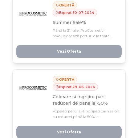
OFERTĂ
Expirat
30
-
07
-
2024
Summer Sale%
Până la 31 iulie, ProCosmetici
revoluționează prețurile la toata
gama de produse cu Summer Sale
spectaculos. Profită rapid de reduceri
Vezi Oferta
masive pe beauty și skincare, doar o
lună!
OFERTĂ
Expirat
29
-
06
-
2024
Colorare si ingrijire par:
reduceri de pana la -50%
Vopsești părul și-l îngrijești ca-n salon
cu reduceri până la 50% la
Procosmetic. Profită până la 30 iunie
de prețuri care nu se repetă des pe
Vezi Oferta
produsele tale preferate de colorare și