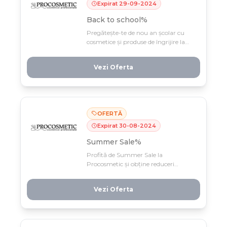
Expirat
29
-
09
-
2024
Back to school%
Pregătește-te de nou an școlar cu
cosmetice și produse de îngrijire la
prețuri speciale la Procosmetic! Până
pe 30 septembrie, profită de
Vezi Oferta
reducerile Back to School și
economisește pe toată gama de
produse.
OFERTĂ
Expirat
30
-
08
-
2024
Summer Sale%
Profită de Summer Sale la
Procosmetic și obține reduceri
spectaculoase pe cosmetice și
produse de îngrijire pentru piele și păr
Vezi Oferta
în perioada 1-31 august. Stocurile sunt
limitate, deci nu rata cea mai
fierbinte ofertă a verii!