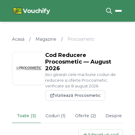
Vouchify
Acasă
/
Magazine
/
Procosmetic
Cod Reducere
Procosmetic
—
August
2026
Aici găsești cele mai bune coduri de
reducere și oferte
Procosmetic
,
verificate azi
8
august
2026
.
Vizitează
Procosmetic
Toate (3)
Coduri (1)
Oferte (2)
Despre
Proc
Adaugă un cod