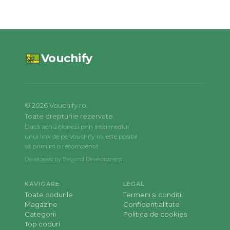
Vouchify
©
2026
Vouchify.ro.
Toate drepturile rezervate.
Dacă achiziționezi prin intermediul
unui link de pe Vouchify.ro, este posibil
să primim o recompensă.
Developed by
Beyond Development
NAVIGARE
LEGAL
Toate codurile
Termeni și condiții
Magazine
Confidențialitate
Categorii
Politica de cookies
Top coduri