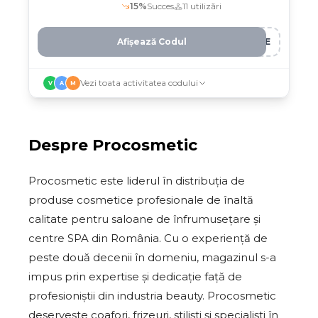
profesionale selectate până pe 12
15
%
Succes
11
utilizări
februarie
Afișează Codul
VME
Vezi toata activitatea codului
V
A
M
Despre
Procosmetic
Procosmetic este liderul în distribuția de
produse cosmetice profesionale de înaltă
calitate pentru saloane de înfrumusețare și
centre SPA din România. Cu o experiență de
peste două decenii în domeniu, magazinul s-a
impus prin expertise și dedicație față de
profesioniștii din industria beauty. Procosmetic
deservește coafori, frizeuri, stilişti și specialişti în