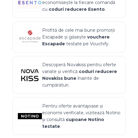
economisește la fiecare comandă
cu
coduri reducere
Esento
.
Profită de cele mai bune promoții
Escapade
și găsește
vouchere
Escapade
testate pe Vouchify.
Descoperă
Novakiss
pentru oferte
variate și verifică
coduri reducere
Novakiss
bune
înainte de
cumpărături.
Pentru oferte avantajoase și
economii verificate, vizitează
Notino
și consultă
cupoane
Notino
testate
.