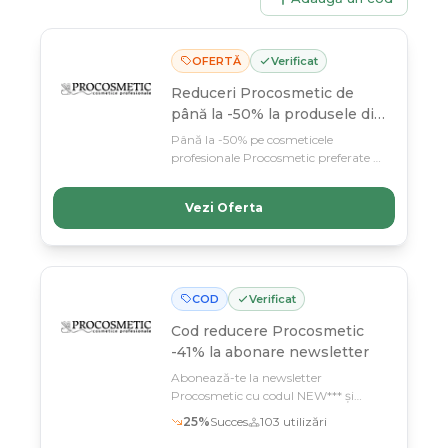
OFERTĂ
Verificat
Reduceri Procosmetic de
până la -50% la produsele din
selecție
Până la -50% pe cosmeticele
profesionale Procosmetic preferate de
saloane și SPA-uri! Profită până 11
martie – oferta limitată pe produsele
Vezi Oferta
din selecție.
COD
Verificat
Cod reducere
Procosmetic
-41% la abonare newsletter
Abonează-te la newsletter
Procosmetic cu codul NEW*** și
economisește 41% la produsele
25
%
Succes
103
utilizări
cosmetice profesionale