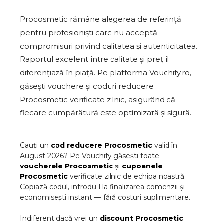
Procosmetic rămâne alegerea de referință
pentru profesioniști care nu acceptă
compromisuri privind calitatea și autenticitatea.
Raportul excelent între calitate și preț îl
diferențiază în piață. Pe platforma Vouchify.ro,
găsești vouchere și coduri reducere
Procosmetic verificate zilnic, asigurând că
fiecare cumpărătură este optimizată și sigură.
Cauți un
cod reducere
Procosmetic
valid în
August
2026
? Pe Vouchify găsești toate
voucherele
Procosmetic
și
cupoanele
Procosmetic
verificate zilnic de echipa noastră.
Copiază codul, introdu-l la finalizarea comenzii și
economisești instant — fără costuri suplimentare.
Indiferent dacă vrei un
discount
Procosmetic