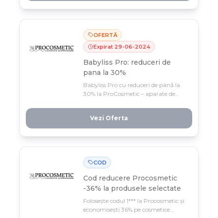
tratament.
OFERTĂ
Expirat
29
-
06
-
2024
Babyliss Pro: reduceri de
pana la 30%
Babyliss Pro cu reduceri de până la
30% la ProCosmetic – aparate de
styling profesional la prețuri
accesibile pentru mai mult timp.
Vezi Oferta
Profită până la 30 iunie din oferta
sezonului!
COD
Cod reducere
Procosmetic
-36% la produsele selectate
Folosește codul 1*** la Procosmetic și
economisești 36% pe cosmetice