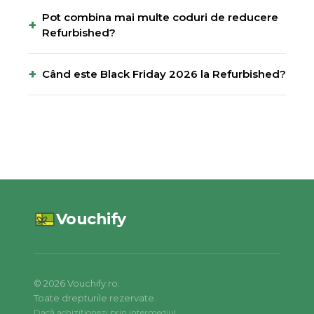
Pot combina mai multe coduri de reducere
+
Refurbished?
+
Când este Black Friday 2026 la Refurbished?
Vouchify
©
2026
Vouchify.ro.
Toate drepturile rezervate.
Dacă achiziționezi prin intermediul