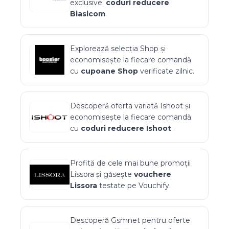
exclusive:
coduri reducere
Biasicom
.
Explorează selecția
Shop
și
economisește la fiecare comandă
cu
cupoane
Shop
verificate zilnic.
Descoperă oferta variată
Ishoot
și
economisește la fiecare comandă
cu
coduri reducere
Ishoot
.
Profită de cele mai bune promoții
Lissora
și găsește
vouchere
Lissora
testate pe Vouchify.
Descoperă
Gsmnet
pentru oferte