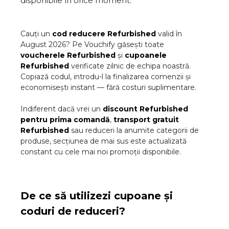
disponibile în orice moment.
Cauți un
cod reducere
Refurbished
valid în
August
2026
? Pe Vouchify găsești toate
voucherele
Refurbished
și
cupoanele
Refurbished
verificate zilnic de echipa noastră.
Copiază codul, introdu-l la finalizarea comenzii și
economisești instant — fără costuri suplimentare.
Indiferent dacă vrei un
discount
Refurbished
pentru prima comandă
,
transport gratuit
Refurbished
sau reduceri la anumite categorii de
produse, secțiunea de mai sus este actualizată
constant cu cele mai noi promoții disponibile.
De ce să utilizezi cupoane și
coduri de reduceri?