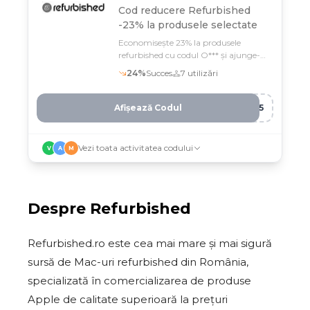
Cod reducere
Refurbished
-23% la produsele selectate
Economisește 23% la produsele
refurbished cu codul O*** și ajunge-te
la un gadget de calitate la preț mic
24
%
Succes
7
utilizări
Afișează Codul
IQ5
Vezi toata activitatea codului
V
A
M
Despre
Refurbished
Refurbished.ro este cea mai mare și mai sigură
sursă de Mac-uri refurbished din România,
specializată în comercializarea de produse
Apple de calitate superioară la prețuri