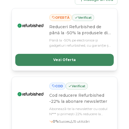
OFERTĂ
Verificat
Reduceri Refurbished de
până la -50% la produsele din
selecție
Până la -50% pe electronice și
gadgeturi refurbished, cu garanție și
calitate garantată. Luna martie e
deadline-ul – profită acum de selectia
Vezi Oferta
limitata la preturi de nerefuzat!
COD
Verificat
Cod reducere
Refurbished
-22% la abonare newsletter
Abonează-te la newsletter cu codul
N*** și primești 22% reducere la
produsele refurbished
0
%
Succes
15
utilizări