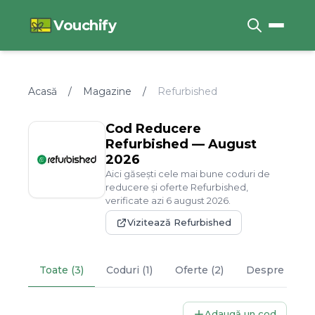
Vouchify
Acasă
/
Magazine
/
Refurbished
Cod Reducere
Refurbished
—
August
2026
Aici găsești cele mai bune coduri de
reducere și oferte
Refurbished
,
verificate azi
6
august
2026
.
Vizitează
Refurbished
Toate (3)
Coduri (1)
Oferte (2)
Despre
Refu
Adaugă un cod