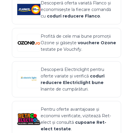
Descoperă oferta variată
Flanco
și
economisește la fiecare comandă
cu
coduri reducere
Flanco
.
Profită de cele mai bune promoții
Ozone
și găsește
vouchere
Ozone
testate pe Vouchify.
Descoperă
Electriclight
pentru
oferte variate și verifică
coduri
reducere
Electriclight
bune
înainte de cumpărături.
Pentru oferte avantajoase și
economii verificate, vizitează
Ret-
elect
și consultă
cupoane
Ret-
elect
testate
.