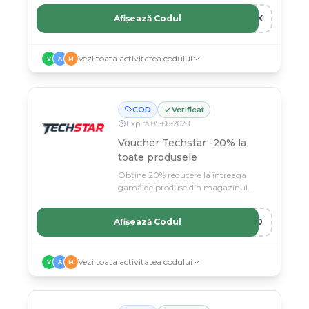
Afișează Codul
10X
Vezi toata activitatea codului
V
A
M
COD
Verificat
Expiră
05
-
08
-
2028
Voucher Techstar -20% la
toate produsele
Obține 20% reducere la întreaga
gamă de produse din magazinul
Techstar cu acest voucher exclusiv.
Afișează Codul
R20
Vezi toata activitatea codului
V
A
M