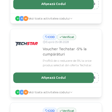
Afișează Codul
A10
Vezi toata activitatea codului
V
A
M
COD
Verificat
Expiră
05
-
08
-
2028
Voucher Techstar -5% la
cumpărături
Profită de o reducere de 5% la orice
produs selectat din oferta Techstar.
Afișează Codul
RE5
Vezi toata activitatea codului
V
A
M
COD
Verificat