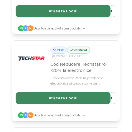
acum.
Afișează Codul
R20
Vezi toata activitatea codului
V
A
M
COD
Verificat
Expiră
05
-
08
-
2028
Cod Reducere Techstar.ro
-20% la electronice
Economisește 20% la produsele
electronice și gadgeturile din
Techstar.ro.
Afișează Codul
H20
Vezi toata activitatea codului
V
A
M