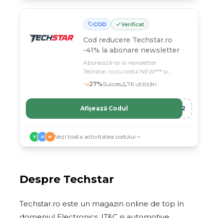
COD
Verificat
Cod reducere
Techstar.ro
-41% la abonare newsletter
Abonează-te la newsletter
Techstar.ro cu codul NEW*** și
economisești 41% din preț
27
%
Succes
76
utilizări
Afișează Codul
R12
Vezi toata activitatea codului
V
A
M
Despre
Techstar
Techstar.ro este un magazin online de top în
domeniul Electronics, IT&C și automotive