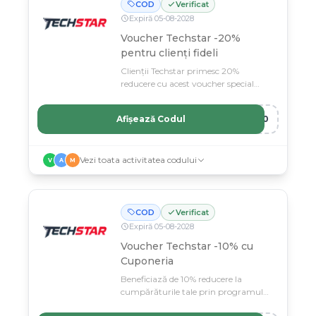
COD
Verificat
Expiră
05
-
08
-
2028
Voucher Techstar -20%
pentru clienți fideli
Clienții Techstar primesc 20%
reducere cu acest voucher special
pentru cumpărări.
Afișează Codul
R20
Vezi toata activitatea codului
V
A
M
COD
Verificat
Expiră
05
-
08
-
2028
Voucher Techstar -10% cu
Cuponeria
Beneficiază de 10% reducere la
cumpărăturile tale prin programul
Cuponeria Techstar.