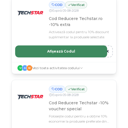
COD
Verificat
Expiră
05
-
08
-
2028
Cod Reducere Techstar.ro
-10% extra
Activează codul pentru 10% discount
suplimentar la produsele selectate.
Afișează Codul
10X
Vezi toata activitatea codului
V
A
M
COD
Verificat
Expiră
05
-
08
-
2028
Cod Reducere Techstar -10%
voucher special
Folosește codul pentru a obține 10%
economie la produsele preferate din
Techstar.