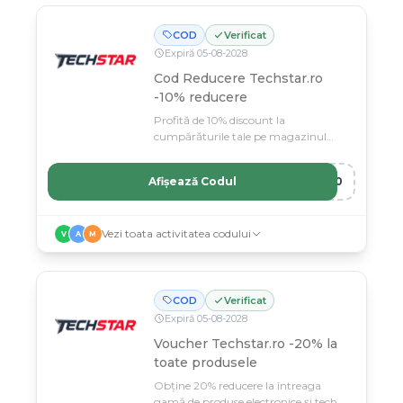
COD
Verificat
Expiră
05
-
08
-
2028
Cod Reducere Techstar.ro
-10% reducere
Profită de 10% discount la
cumpărăturile tale pe magazinul
Techstar.ro.
Afișează Codul
T10
Vezi toata activitatea codului
V
A
M
COD
Verificat
Expiră
05
-
08
-
2028
Voucher Techstar.ro -20% la
toate produsele
Obține 20% reducere la întreaga
gamă de produse electronice și tech