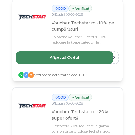
COD
Verificat
Expiră
05
-
08
-
2028
Voucher Techstar.ro -10% pe
cumpărături
Folosește voucherul pentru 10%
reducere la toate categoriile
Techstar.ro.
Afișează Codul
A10
Vezi toata activitatea codului
V
A
M
COD
Verificat
Expiră
05
-
08
-
2028
Voucher Techstar.ro -20%
super ofertă
Descoperă 20% reducere la gama
completă de produse Techstar.ro