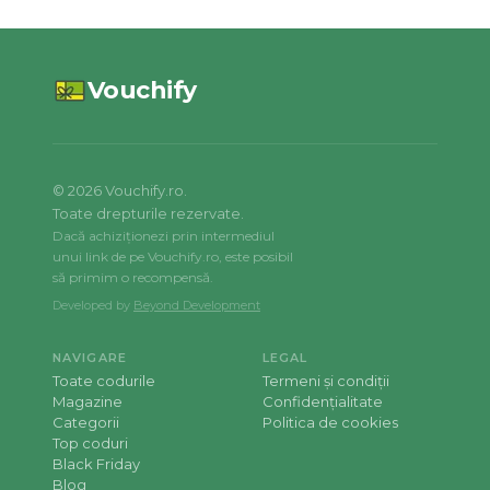
Vouchify
©
2026
Vouchify.ro.
Toate drepturile rezervate.
Dacă achiziționezi prin intermediul
unui link de pe Vouchify.ro, este posibil
să primim o recompensă.
Developed by
Beyond Development
NAVIGARE
LEGAL
Toate codurile
Termeni și condiții
Magazine
Confidențialitate
Categorii
Politica de cookies
Top coduri
Black Friday
Blog