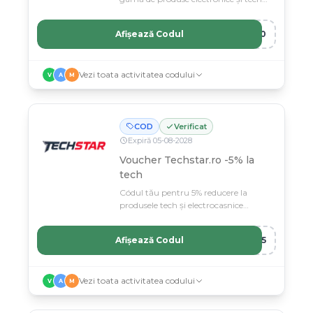
pe Techstar.ro.
Afișează Codul
R20
Vezi toata activitatea codului
V
A
M
COD
Verificat
Expiră
05
-
08
-
2028
Voucher Techstar.ro -5% la
tech
Códul tău pentru 5% reducere la
produsele tech și electrocasnice
Techstar.ro.
Afișează Codul
RE5
Vezi toata activitatea codului
V
A
M