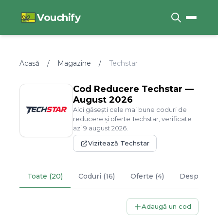
Vouchify
Acasă
/
Magazine
/
Techstar
Cod Reducere
Techstar
—
August
2026
Aici găsești cele mai bune coduri de
reducere și oferte
Techstar
, verificate
azi
9
august
2026
.
Vizitează
Techstar
Toate (20)
Coduri (16)
Oferte (4)
Despre
Te
Adaugă un cod