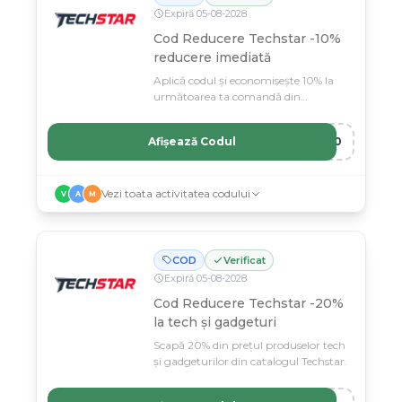
Expiră
05
-
08
-
2028
Cod Reducere Techstar -10%
reducere imediată
Aplică codul și economisește 10% la
următoarea ta comandă din
magazinul Techstar.
Afișează Codul
T10
Vezi toata activitatea codului
V
A
M
COD
Verificat
Expiră
05
-
08
-
2028
Cod Reducere Techstar -20%
la tech și gadgeturi
Scapă 20% din prețul produselor tech
și gadgeturilor din catalogul Techstar.