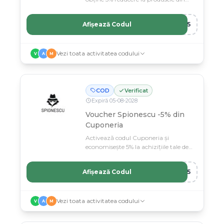
magazinul Spionescu.
Afișează Codul
RO5
Vezi toata activitatea codului
V
A
M
COD
Verificat
Expiră
05
-
08
-
2028
Voucher Spionescu -5% din
Cuponeria
Activează codul Cuponeria și
economisește 5% la achizițiile tale de
pe Spionescu.
Afișează Codul
IA5
Vezi toata activitatea codului
V
A
M