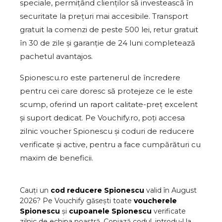
speciale, permițând clienților să investească în
securitate la prețuri mai accesibile. Transport
gratuit la comenzi de peste 500 lei, retur gratuit
în 30 de zile și garanție de 24 luni completează
pachetul avantajos.
Spionescu.ro este partenerul de încredere
pentru cei care doresc să protejeze ce le este
scump, oferind un raport calitate-preț excelent
și suport dedicat. Pe Vouchify.ro, poți accesa
zilnic voucher Spionescu și coduri de reducere
verificate și active, pentru a face cumpărături cu
maxim de beneficii.
Cauți un
cod reducere
Spionescu
valid în
August
2026
? Pe Vouchify găsești toate
voucherele
Spionescu
și
cupoanele
Spionescu
verificate
zilnic de echipa noastră. Copiază codul, introdu-l la