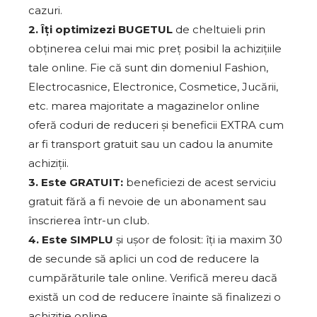
cazuri.
2. Îți optimizezi BUGETUL
de cheltuieli prin
obținerea celui mai mic preț posibil la achizițiile
tale online. Fie că sunt din domeniul Fashion,
Electrocasnice, Electronice, Cosmetice, Jucării,
etc. marea majoritate a magazinelor online
oferă coduri de reduceri și beneficii EXTRA cum
ar fi transport gratuit sau un cadou la anumite
achiziții.
3. Este GRATUIT:
beneficiezi de acest serviciu
gratuit fără a fi nevoie de un abonament sau
înscrierea într-un club.
4. Este SIMPLU
și ușor de folosit: îți ia maxim 30
de secunde să aplici un cod de reducere la
cumpărăturile tale online. Verifică mereu dacă
există un cod de reducere înainte să finalizezi o
achiziție online.