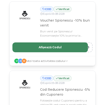
COD
Verificat
Expiră
05
-
08
-
2028
Voucher Spionescu -10% bun
venit
Bun venit pe Spionescu!
Economisește 10% la prima ta
achiziție cu codul special.
Afișează Codul
T10
Vezi toata activitatea codului
V
A
M
COD
Verificat
Expiră
05
-
08
-
2028
Cod Reducere Spionescu -5%
din Cuponero
Folosește codul Cuponero pentru a
obține 5% reducere la produsele din