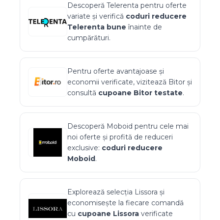
Descoperă
Telerenta
pentru oferte
variate și verifică
coduri reducere
Telerenta
bune
înainte de
cumpărături.
Pentru oferte avantajoase și
economii verificate, vizitează
Bitor
și
consultă
cupoane
Bitor
testate
.
Descoperă
Moboid
pentru cele mai
noi oferte și profită de reduceri
exclusive:
coduri reducere
Moboid
.
Explorează selecția
Lissora
și
economisește la fiecare comandă
cu
cupoane
Lissora
verificate