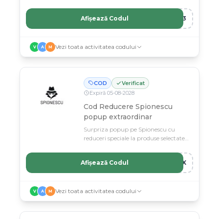
produsele selectate.
Afișează Codul
DS3
Vezi toata activitatea codului
V
A
M
COD
Verificat
Expiră
05
-
08
-
2028
Cod Reducere Spionescu
popup extraordinar
Surpriza popup pe Spionescu cu
reduceri speciale la produse selectate
doar acum.
Afișează Codul
J8X
Vezi toata activitatea codului
V
A
M