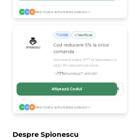
Vezi toata activitatea codului
V
A
M
COD
Verificat
Cod reducere 5% la orice
comanda
Activează codul V*** la Spionescu și
obții 5% reducere pe orice
cumpărătură
17
%
Succes
7
utilizări
Afișează Codul
FY5
Vezi toata activitatea codului
V
A
M
Despre
Spionescu