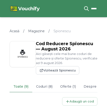
Vouchify
Acasă
/
Magazine
/
Spionescu
Cod Reducere
Spionescu
—
August
2026
Aici găsești cele mai bune coduri de
reducere și oferte
Spionescu
, verificate
azi
9
august
2026
.
Vizitează
Spionescu
Toate (9)
Coduri (8)
Oferte (1)
Despre
Spio
Adaugă un cod