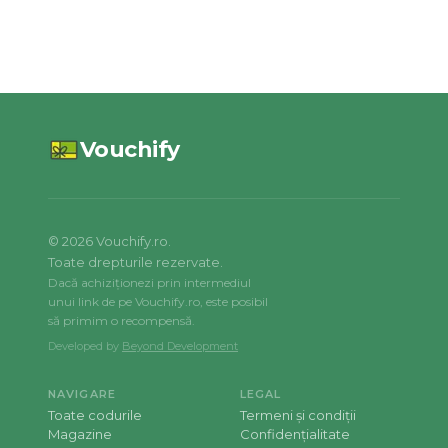
Vouchify
©
2026
Vouchify.ro.
Toate drepturile rezervate.
Dacă achiziționezi prin intermediul
unui link de pe Vouchify.ro, este posibil
să primim o recompensă.
Developed by
Beyond Development
NAVIGARE
LEGAL
Toate codurile
Termeni și condiții
Magazine
Confidențialitate