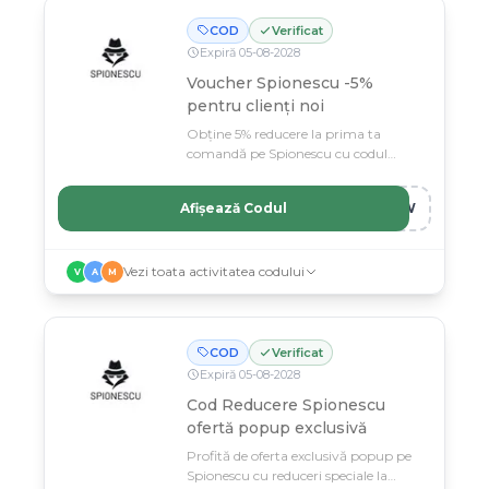
COD
Verificat
Expiră
05
-
08
-
2028
Voucher Spionescu -5%
pentru clienți noi
Obține 5% reducere la prima ta
comandă pe Spionescu cu codul
special pentru clienți noi.
Afișează Codul
NEW
Vezi toata activitatea codului
V
A
M
COD
Verificat
Expiră
05
-
08
-
2028
Cod Reducere Spionescu
ofertă popup exclusivă
Profită de oferta exclusivă popup pe
Spionescu cu reduceri speciale la