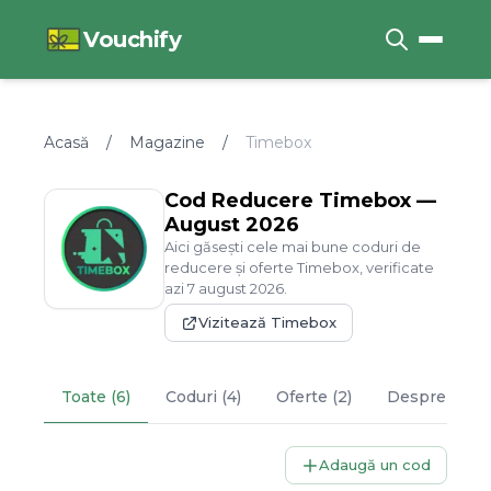
Vouchify
Acasă
/
Magazine
/
Timebox
Cod Reducere
Timebox
—
August
2026
Aici găsești cele mai bune coduri de
reducere și oferte
Timebox
, verificate
azi
7
august
2026
.
Vizitează
Timebox
Toate (6)
Coduri (4)
Oferte (2)
Despre
Time
Adaugă un cod