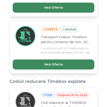
martie. Profită acum de oferta unui
Vezi Oferta
brand românesc de încredere cu
produse selectate la prețuri
imbatabile.
OFERTĂ
Verificat
Transport Gratuit Timebox
pentru comenzi de min. 200
lei
Livrare gratuită la Timebox pentru
orice comandă de peste 200 lei – ideal
pentru gadgeturi și accesorii tech de
calitate. Profită până pe 11 martie și
Vezi Oferta
economisește la fiecare achizițe de pe
timebox.ro!
Coduri reducere
Timebox
expirate
COD
Expirat
29
-
04
-
2026
Cod reducere
🔥 TIMEBOX