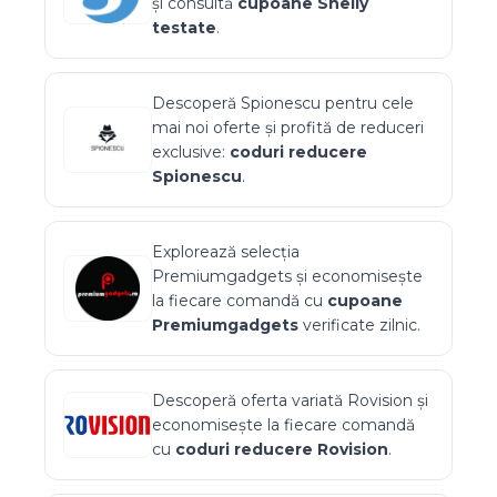
și consultă
cupoane
Shelly
testate
.
Descoperă
Spionescu
pentru cele
mai noi oferte și profită de reduceri
exclusive:
coduri reducere
Spionescu
.
Explorează selecția
Premiumgadgets
și economisește
la fiecare comandă cu
cupoane
Premiumgadgets
verificate zilnic.
Descoperă oferta variată
Rovision
și
economisește la fiecare comandă
cu
coduri reducere
Rovision
.