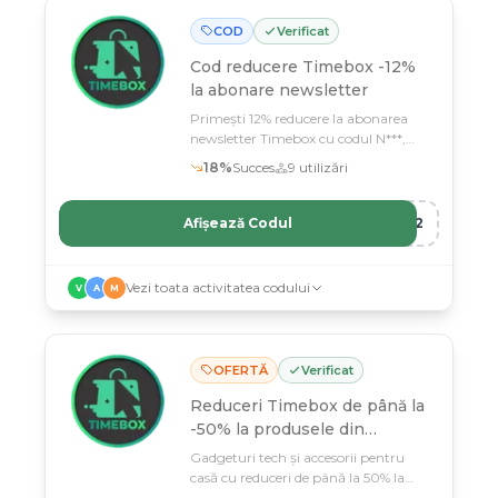
COD
Verificat
Cod reducere
Timebox -12%
la abonare newsletter
Primești 12% reducere la abonarea
newsletter Timebox cu codul N***,
valabil până în martie 2080
18
%
Succes
9
utilizări
Afișează Codul
R12
Vezi toata activitatea codului
V
A
M
OFERTĂ
Verificat
Reduceri Timebox de până la
-50% la produsele din
selecție
Gadgeturi tech și accesorii pentru
casă cu reduceri de până la 50% la
Timebox – stocuri limitate până pe 11