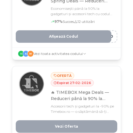
Spring Deals — Reduceri
până la 90% la accesorii tech
Economisești până la 90% la
& gadgeturi 🚀
gadgeturi și accesorii tech cu codul
W*** la Timebox, cu livrare în 24h
97
%
Succes
12
utilizări
Afișează Codul
E10
Vezi toata activitatea codului
V
A
M
OFERTĂ
Expirat
27
-
02
-
2026
🔥 TIMEBOX Mega Deals —
Reduceri până la 90% la
accesorii tech & gadgeturi 🚀
Accesorii tech și gadgeturi la -90% pe
Timebox.ro — o săptămână să-ți
umpli coșul cu deals nebune! Profită
de livrare în 24h, garanție 2 ani și
Vezi Oferta
retur gratuit, doar până pe 28
februarie.