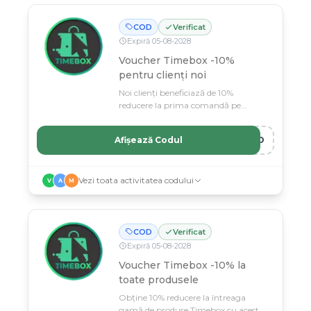
COD
Verificat
Expiră
05
-
08
-
2028
Voucher Timebox -10%
pentru clienți noi
Noi clienți beneficiază de 10%
reducere la prima comandă pe
Timebox.
Afișează Codul
ERO
Vezi toata activitatea codului
V
A
M
COD
Verificat
Expiră
05
-
08
-
2028
Voucher Timebox -10% la
toate produsele
Obține 10% reducere la întreaga
gamă de produse Timebox cu acest