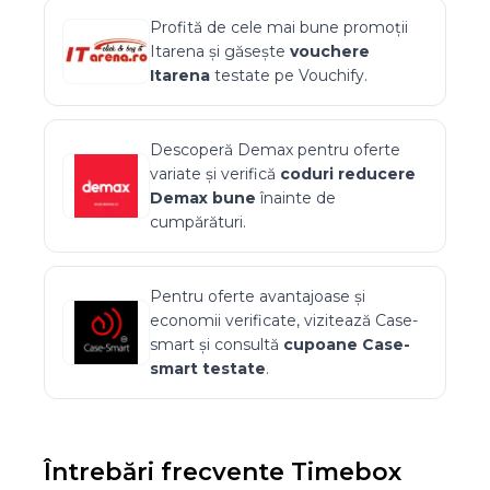
Profită de cele mai bune promoții
Itarena
și găsește
vouchere
Itarena
testate pe Vouchify.
Descoperă
Demax
pentru oferte
variate și verifică
coduri reducere
Demax
bune
înainte de
cumpărături.
Pentru oferte avantajoase și
economii verificate, vizitează
Case-
smart
și consultă
cupoane
Case-
smart
testate
.
Întrebări frecvente
Timebox