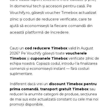
în domeniul tech și accesorii pentru casă. Pe
Vouchify.ro, găsești voucher Timebox actualizat
zilnic și coduri de reducere verificate, care te
ajută să economisești la fiecare comandă din
această platformă de încredere.
Cauți un
cod reducere
Timebox
valid în
August
2026
? Pe Vouchify găsești toate
voucherele
Timebox
și
cupoanele
Timebox
verificate zilnic de
echipa noastră. Copiază codul, introdu-l la finalizarea
comenzii și economisești instant — fără costuri
suplimentare.
Indiferent dacă vrei un
discount
Timebox
pentru
prima comandă
,
transport gratuit
Timebox
sau
reduceri la anumite categorii de produse, secțiunea
de mai sus este actualizată constant cu cele mai noi
promoții disponibile.