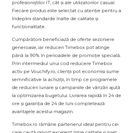
profesioniștilor IT, cât și ale utilizatorilor casual.
Fiecare produs este selectat cu atenție pentru a
îndeplini standarde înalte de calitate și
funcționalitate.
Cumpărătorii beneficiază de oferte sezoniere
generoase, iar reduceri Timebox pot atinge
până la 90% în perioadele de promoție specială.
Prin intermediul unui cod reducere Timebox
activ pe Vouchify.ro, clienții pot economisi sume
semnificative la achiziții, în timp ce programele
de reduceri lunare și campaniile de vânzări ajută
la optimizarea bugetului. Livrarea rapidă în 24 de
ore și garanția de 24 de luni completează
avantajele acestui magazin.
Timebox.ro rămâne partenerul ideal pentru cei
care caută raport excelent între calitate și preț