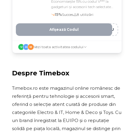
Economisește 15% cu codul V*** la
gadgeturi și accesorii tech selectate
pe Timebox
15
%
Succes
8
utilizări
Afișează Codul
DMU
Vezi toata activitatea codului
V
A
M
Despre
Timebox
Timebox.ro este magazinul online românesc de
referință pentru tehnologie și accesorii smart,
oferind o selecție atent curată de produse din
categoriile Electro & IT, Home & Deco și Toys. Cu
un brand înregistrat la EUIPO și o reputație
solidă pe piața locală, magazinul se distinge prin