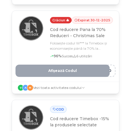
Crăciun 🎄
Expirat
30
-
12
-
2025
Cod reducere
Pana la 70%
Reduceri - Christmas Sale
Folosește codul W*** la Timebox și
economisește până la 70% la
gadgeturi și articole tech perfecte
96
%
Succes
6
utilizări
pentru cadourile de Crăciun
Afișează Codul
E10
Vezi toata activitatea codului
V
A
M
COD
Cod reducere
Timebox -15%
la produsele selectate