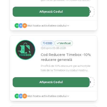
voucher exclusiv.
Afișează Codul
T10
Vezi toata activitatea codului
V
A
M
COD
Verificat
Expiră
05
-
08
-
2028
Cod Reducere Timebox -10%
reducere generală
Profită de 10% discount pe achizițiile
tale de la Timebox cu codul nostru
special.
Afișează Codul
A10
Vezi toata activitatea codului
V
A
M