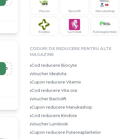
Vita-ora
Bactolift
Manukashop
Kindora
Lumilook
Putereaplantelor
CODURI DE REDUCERE PENTRU ALTE
MAGAZINE
›
Cod reducere
Biocyte
B10
›
Voucher
Idealvita
›
Cupon reducere
Vitamix
›
Cod reducere
Vita-ora
›
Voucher
Bactolift
›
Cupon reducere
Manukashop
›
Cod reducere
Kindora
›
Voucher
Lumilook
›
Cupon reducere
Putereaplantelor