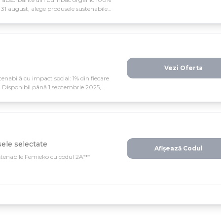
31 august, alege produsele sustenabile
exclusiv în shop.
Vezi Oferta
abilă cu impact social: 1% din fiecare
e. Disponibil până 1 septembrie 2025,
e în ajutor concret.
ele selectate
Afișează Codul
stenabile Femieko cu codul 2A***