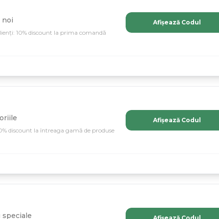
 noi
Afișează Codul
clienți: 10% discount la prima comandă
riile
Afișează Codul
 10% discount la întreaga gamă de produse
 speciale
Afișează Codul