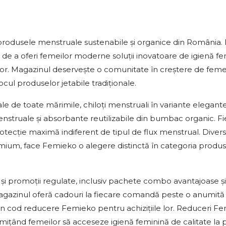
produsele menstruale sustenabile și organice din România.
a de a oferi femeilor moderne soluții inovatoare de igienă f
tor. Magazinul deservește o comunitate în creștere de feme
ocul produselor jetabile tradiționale.
e toate mărimile, chiloți menstruali în variante elegante
nstruale și absorbante reutilizabile din bumbac organic. F
rotecție maximă indiferent de tipul de flux menstrual. Divers
mium, face Femieko o alegere distinctă în categoria produs
 și promoții regulate, inclusiv pachete combo avantajoase și
gazinul oferă cadouri la fiecare comandă peste o anumită 
un cod reducere Femieko pentru achizițiile lor. Reduceri F
mițând femeilor să acceseze igienă feminină de calitate la p