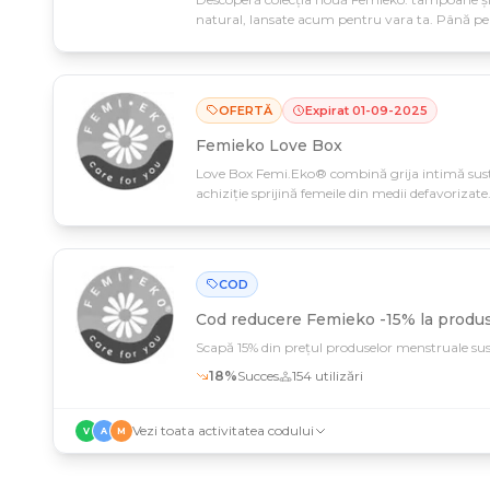
natural, lansate acum pentru vara ta. Până pe 
care îngrijesc corpul tău și planeta, disponibile 
OFERTĂ
Expirat
01
-
09
-
2025
Femieko Love Box
Love Box Femi.Eko® combină grija intimă susten
achiziție sprijină femeile din medii defavorizat
această inițiativă transformă cumpărăturile tal
COD
Cod reducere
Femieko -15% la produs
Scapă 15% din prețul produselor menstruale su
18
%
Succes
154
utilizări
Vezi toata activitatea codului
V
A
M