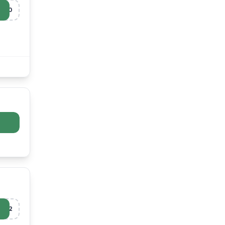
B10
R12