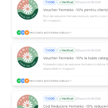
COD
Verificat
Expiră
05
-
08
-
2028
Voucher Femieko -10% pentru clienți
Bun de reducere Femieko exclusiv pentru noii 
din magazin.
Vezi toata activitatea codului
V
A
M
COD
Verificat
Expiră
05
-
08
-
2028
Voucher Femieko -10% la toate catego
Folosește codul de reducere Femieko și obține
disponibile în magazin.
Vezi toata activitatea codului
V
A
M
COD
Verificat
Expiră
05
-
08
-
2028
Cod Reducere Femieko -15% reduceri