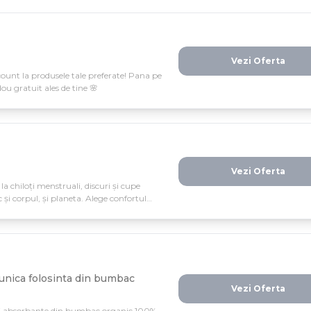
Vezi Oferta
count la produsele tale preferate! Pana pe
ou gratuit ales de tine 🌸
Vezi Oferta
a chiloți menstruali, discuri și cupe
c și corpul, și planeta. Alege confortul
r până pe 16 noiembrie!
unica folosinta din bumbac
Vezi Oferta
i absorbante din bumbac organic 100%