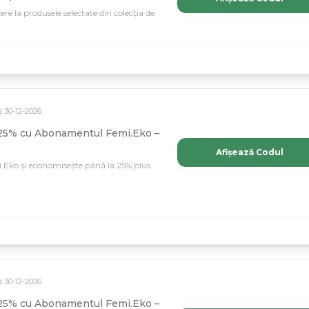
e la produsele selectate din colecția de
ă
30
-
12
-
2026
25% cu Abonamentul Femi.Eko –
Afișează Codul
.Eko și economisește până la 25% plus
ă
30
-
12
-
2026
25% cu Abonamentul Femi.Eko –