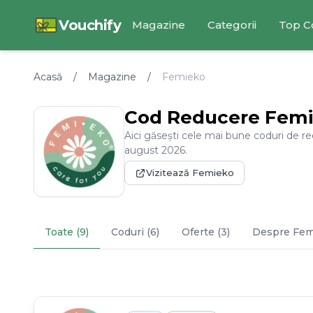
Vouchify
Magazine
Categorii
Top C
Acasă
/
Magazine
/
Femieko
Cod Reducere
Femi
Aici găsești cele mai bune coduri de r
august
2026
.
Vizitează
Femieko
Toate (9)
Coduri (6)
Oferte (3)
Despre
Fem