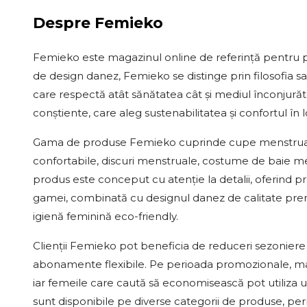
Despre
Femieko
Femieko este magazinul online de referință pentru 
de design danez, Femieko se distinge prin filosofia s
care respectă atât sănătatea cât și mediul înconjură
conștiente, care aleg sustenabilitatea și confortul în l
Gama de produse Femieko cuprinde cupe menstruale d
confortabile, discuri menstruale, costume de baie me
produs este conceput cu atenție la detalii, oferind p
gamei, combinată cu designul danez de calitate pre
igienă feminină eco-friendly.
Clienții Femieko pot beneficia de reduceri sezoniere
abonamente flexibile. Pe perioada promozionale, ma
iar femeile care caută să economisească pot utiliza 
sunt disponibile pe diverse categorii de produse, per