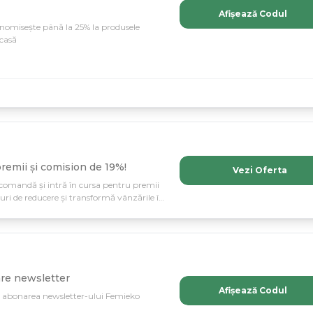
Afișează Codul
nomisește până la 25% la produsele
casă
remii și comision de 19%!
Vezi Oferta
comandă și intră în cursa pentru premii
ri de reducere și transformă vânzările în
re newsletter
Afișează Codul
la abonarea newsletter-ului Femieko