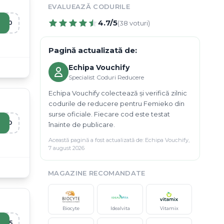
EVALUEAZĂ CODURILE
4.7
/5
E10
(
38
voturi)
Pagină actualizată de:
Echipa Vouchify
Specialist Coduri Reducere
Echipa Vouchify colectează și verifică zilnic
codurile de reducere pentru Femieko din
surse oficiale. Fiecare cod este testat
ERO
înainte de publicare.
Această pagină a fost actualizată de:
Echipa Vouchify
,
7 august 2026
MAGAZINE RECOMANDATE
Biocyte
Idealvita
Vitamix
I15