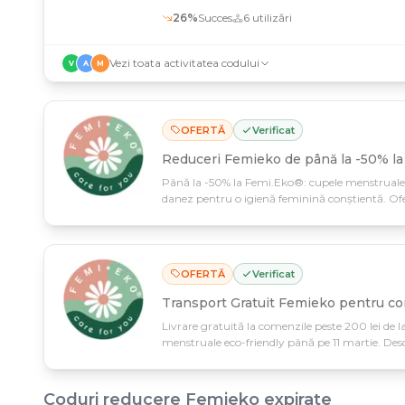
26
%
Succes
6
utilizări
Vezi toata activitatea codului
V
A
M
OFERTĂ
Verificat
Reduceri Femieko de până la -50% la 
Până la -50% la Femi.Eko®: cupele menstruale su
danez pentru o igienă feminină conștientă. Ofe
produsele eco-friendly care au grijă atât de tine
OFERTĂ
Verificat
Transport Gratuit Femieko pentru co
Livrare gratuită la comenzile peste 200 lei de
menstruale eco-friendly până pe 11 martie. Des
igienica feminină responsabilă, fără costuri su
Coduri reducere
Femieko
expirate