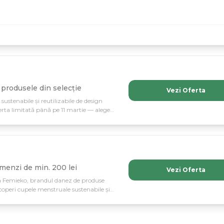
produsele din selecție
Vezi Oferta
stenabile și reutilizabile de design
rta limitată până pe 11 martie — alege
 cât și de Planetă.
menzi de min. 200 lei
Vezi Oferta
 la Femieko, brandul danez de produse
coperi cupele menstruale sustenabile și
plimentare de transport.