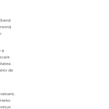
 Brand
eminină
i
 și
iecare
itatea
elor de
valoare,
emieko
rețuri