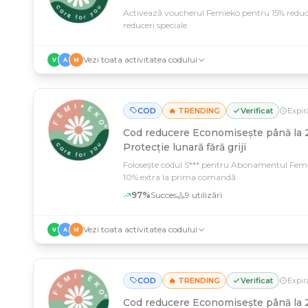
Activează voucherul Femieko pentru 15% reducer
reduceri speciale.
Vezi toata activitatea codului
V
A
M
COD
🔥 TRENDING
Verificat
Expir
Cod reducere
Economisește până la 
Protecție lunară fără griji
Folosește codul S*** pentru Abonamentul Femi
10% extra la prima comandă
97
%
Succes
9
utilizări
Vezi toata activitatea codului
V
A
M
COD
🔥 TRENDING
Verificat
Expir
Cod reducere
Economisește până la 