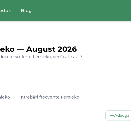
oduri
Blog
eko
—
August
2026
educere și oferte
Femieko
, verificate azi
7
ieko
Întrebări frecvente
Femieko
Adaugă 