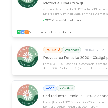
Protecție lunară fără griji
Abonează-te cu codul SUB** la Femi.Eko și eco
lunare pentru menstruație, primite automat a
97
%
Succes
142
utilizări
Vezi toata activitatea codului
V
A
M
OFERTĂ
Verificat
Expiră
30
-
12
-
2026
Provocarea Femieko 2026 – Câștigă p
Femieko 2026: Câștigă 19% comision la fiecare 
de 3.000€! Mobilizează-ți comunitatea cu codu
experiențe nordice extraordinare pe tot anul.
COD
Verificat
Cod reducere
Femieko -28% la abona
Folosește codul N*** și primești 28% reducere 
pentru produse menstruale eco-friendly