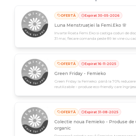
OFERTĂ
Expirat
30
-
05
-
2026
Luna Menstruației la Femi.Eko 🌸
Invarte Roata Femi.Eko si castiga coduri de dis
31 mai, fiecare comanda peste 89 lei vine cu cad
OFERTĂ
Expirat
16
-
11
-
2025
Green Friday - Femieko
Green Friday la Femieko: până la 70% reducere l
reutilizabile – produse eco-friendly care îngrijes
inteligent și economisește din 1 noiembrie, doa
OFERTĂ
Expirat
31
-
08
-
2025
Colectie noua Femieko - Produse de 
organic
Descoperă colecția nouă Femieko: tampoane ș