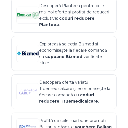
Descoperă
Planteea
pentru cele
mai noi oferte și profită de reduceri
exclusive:
coduri reducere
Planteea
.
Explorează selecția
Bizmed
și
economisește la fiecare comandă
cu
cupoane
Bizmed
verificate
zilnic.
Descoperă oferta variată
Truemedicalcare
și economisește la
fiecare comandă cu
coduri
reducere
Truemedicalcare
.
Profită de cele mai bune promoții
Balkan
și găsește
vouchere
Balkan