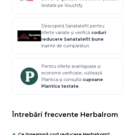
testate pe Vouchify.
Descoperă
Sanatatefit
pentru
oferte variate și verifică
coduri
reducere
Sanatatefit
bune
înainte de cumpărături.
Pentru oferte avantajoase și
economii verificate, vizitează
Plantica
și consultă
cupoane
Plantica
testate
.
Întrebări frecvente
Herbalrom
+
Ce înseamnă cod reducere Herbalrom?