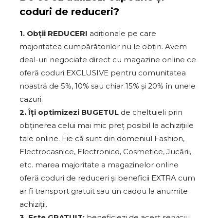
coduri de reduceri?
1. Obții REDUCERI
adiționale pe care
majoritatea cumpărătorilor nu le obțin. Avem
deal-uri negociate direct cu magazine online ce
oferă coduri EXCLUSIVE pentru comunitatea
noastră de 5%, 10% sau chiar 15% și 20% în unele
cazuri.
2. Îți optimizezi BUGETUL
de cheltuieli prin
obținerea celui mai mic preț posibil la achizițiile
tale online. Fie că sunt din domeniul Fashion,
Electrocasnice, Electronice, Cosmetice, Jucării,
etc. marea majoritate a magazinelor online
oferă coduri de reduceri și beneficii EXTRA cum
ar fi transport gratuit sau un cadou la anumite
achiziții.
3. Este GRATUIT:
beneficiezi de acest serviciu