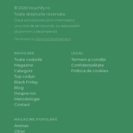
©
2026
Vouchify.ro.
Toate drepturile rezervate.
Dacă achiziționezi prin intermediul
unui link de pe Vouchify.ro, este posibil
să primim o recompensă.
Developed by
Beyond Development
NAVIGARE
LEGAL
Toate codurile
Termeni și condiții
Magazine
Confidențialitate
Categorii
Politica de cookies
Top coduri
Black Friday
Blog
Despre noi
Metodologie
Contact
MAGAZINE POPULARE
Animax
Otter