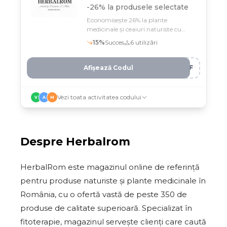
-26% la produsele selectate
Economisește 26% la plante
medicinale și ceaiuri naturiste cu
codul F*** pe Herbalrom
15
%
Succes
6
utilizări
Afișează Codul
LLF
Vezi toata activitatea codului
V
A
M
Despre
Herbalrom
HerbalRom este magazinul online de referință
pentru produse naturiste și plante medicinale în
România, cu o ofertă vastă de peste 350 de
produse de calitate superioară. Specializat în
fitoterapie, magazinul servește clienți care caută