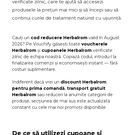
verificate zilnic, care te ajută să accesezi
produsele la prețuri mai mici și să începi sau să
continui curile de tratament naturist cu ușurință.
Cauți un
cod reducere
Herbalrom
valid în
August
2026
? Pe Vouchify găsești toate
voucherele
Herbalrom
și
cupoanele
Herbalrom
verificate
zilnic de echipa noastră. Copiază codul, introdu-l la
finalizarea comenzii și economisești instant — fără
costuri suplimentare.
Indiferent dacă vrei un
discount
Herbalrom
pentru prima comandă
,
transport gratuit
Herbalrom
sau reduceri la anumite categorii de
produse, secțiunea de mai sus este actualizată
constant cu cele mai noi promoții disponibile.
De ce să utilizezi cupoane și