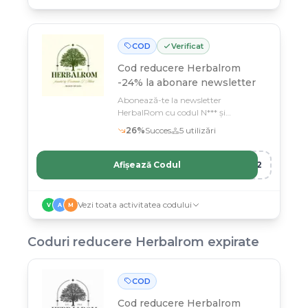
livrate direct la ușa ta fără costuri
suplimentare.
COD
Verificat
Cod reducere
Herbalrom
-24% la abonare newsletter
Abonează-te la newsletter
HerbalRom cu codul N*** și
economisește 24% la produsele tale de
26
%
Succes
5
utilizări
plante medicinale preferate
Afișează Codul
R12
Vezi toata activitatea codului
V
A
M
Coduri reducere
Herbalrom
expirate
COD
Cod reducere
Herbalrom