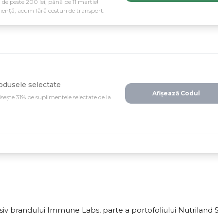
e peste 200 lei, până pe 11 martie!
eriență, acum fără costuri de transport.
odusele selectate
Afișează Codul
ește 31% pe suplimentele selectate de la
v brandului Immune Labs, parte a portofoliului Nutriland 