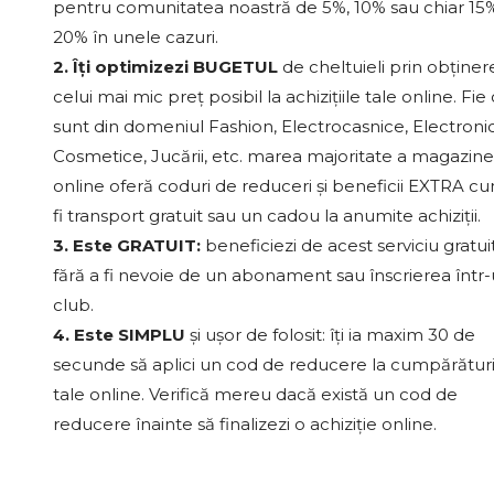
pentru comunitatea noastră de 5%, 10% sau chiar 15%
20% în unele cazuri.
2. Îți optimizezi BUGETUL
de cheltuieli prin obținer
celui mai mic preț posibil la achizițiile tale online. Fie
sunt din domeniul Fashion, Electrocasnice, Electroni
Cosmetice, Jucării, etc. marea majoritate a magazine
online oferă coduri de reduceri și beneficii EXTRA c
fi transport gratuit sau un cadou la anumite achiziții.
3. Este GRATUIT:
beneficiezi de acest serviciu gratui
fără a fi nevoie de un abonament sau înscrierea într
club.
4. Este SIMPLU
și ușor de folosit: îți ia maxim 30 de
secunde să aplici un cod de reducere la cumpărături
tale online. Verifică mereu dacă există un cod de
reducere înainte să finalizezi o achiziție online.