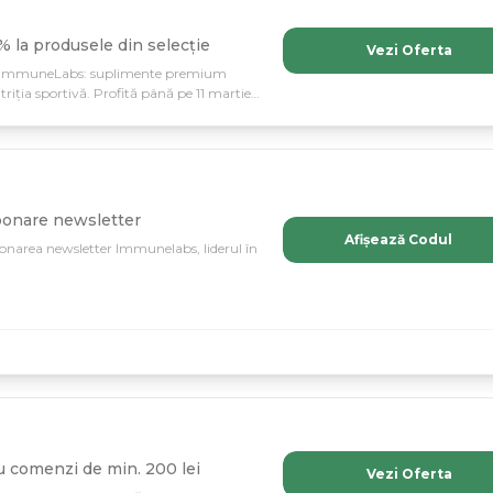
 la produsele din selecție
Vezi Oferta
 la ImmuneLabs: suplimente premium
utriția sportivă. Profită până pe 11 martie
rile!
onare newsletter
Afișează Codul
bonarea newsletter Immunelabs, liderul în
 comenzi de min. 200 lei
Vezi Oferta