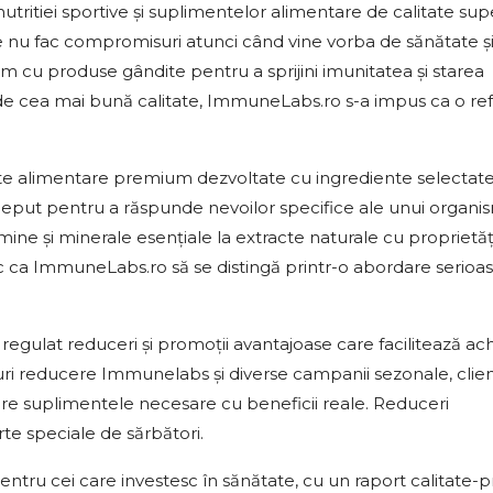
utritiei sportive și suplimentelor alimentare de calitate sup
 nu fac compromisuri atunci când vine vorba de sănătate ș
 cu produse gândite pentru a sprijini imunitatea și starea
 de cea mai bună calitate, ImmuneLabs.ro s-a impus ca o ref
alimentare premium dezvoltate cu ingrediente selectate 
onceput pentru a răspunde nevoilor specifice ale unui organi
tamine și minerale esențiale la extracte naturale cu proprietăț
ac ca ImmuneLabs.ro să se distingă printr-o abordare serioas
ulat reduceri și promoții avantajoase care facilitează achi
ri reducere Immunelabs și diverse campanii sezonale, clienț
ure suplimentele necesare cu beneficii reale. Reduceri
te speciale de sărbători.
u cei care investesc în sănătate, cu un raport calitate-p