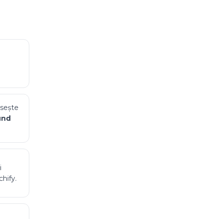
sește
und
i
hify.