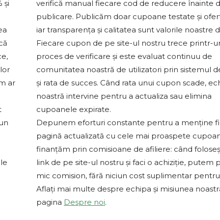
 și
verifică manual fiecare cod de reducere înainte 
publicare. Publicăm doar cupoane testate și ofert
ea
iar transparența și calitatea sunt valorile noastre 
 că
Fiecare cupon de pe site-ul nostru trece printr-u
ce,
proces de verificare și este evaluat continuu de
lor
comunitatea noastră de utilizatori prin sistemul d
um ar
și rata de succes. Când rata unui cupon scade, ec
noastră intervine pentru a actualiza sau elimina
t
cupoanele expirate.
-un
Depunem eforturi constante pentru a menține f
pagină actualizată cu cele mai proaspete cupoa
finanțăm prin comisioane de afiliere: când foloseș
le
link de pe site-ul nostru și faci o achiziție, putem 
mic comision, fără niciun cost suplimentar pentru 
Aflați mai multe despre echipa și misiunea noast
pagina
Despre noi
.