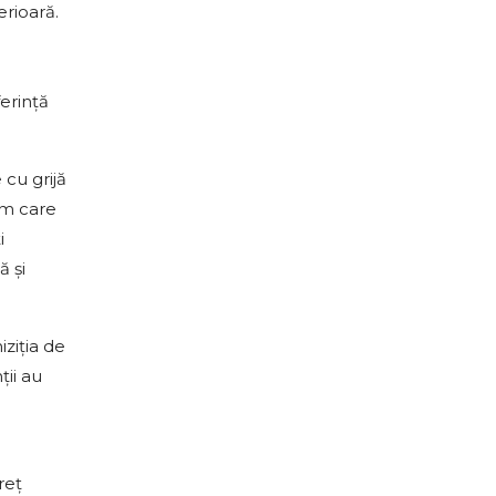
erioară.
i
erință
cu grijă
sm care
i
ă și
ziția de
ii au
reț