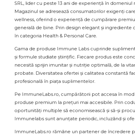
SRL, lider cu peste 13 ani de experiență în domeniul n
Magazinul se adresează consumatorilor exigenți care
wellness, oferind o experiență de cumpărare premium
generală de bine. Prin design elegant și ingrediente
în categoria Health & Personal Care.
Gama de produse Immune Labs cuprinde suplimente 
și formule studiate științific. Fiecare produs este c
necesită sprijin imunitar și nutriție optimală, de la vi
probate. Diversitatea ofertei și calitatea constantă f
profesională în piața suplimentelor.
Pe ImmuneLabs.ro, cumpărătorii pot accesa în mod reg
produse premium la prețuri mai accesibile. Prin codu
oportunități multiple să economisească și să-și proc
Immunelabs sunt anunțate periodic, incluzând și ofer
ImmuneLabs.ro rămâne un partener de încredere pentr