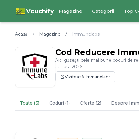
Vouchify
Magazine
Categorii
Top C
Acasă
/
Magazine
/
Immunelabs
Cod Reducere
Imm
Aici găsești cele mai bune coduri de r
august
2026
.
Vizitează
Immunelabs
Toate (3)
Coduri (1)
Oferte (2)
Despre
Imm