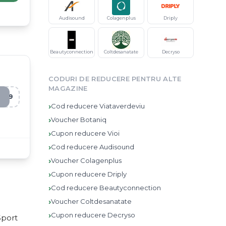
Audisound
Colagenplus
Driply
Beautyconnection
Coltdesanatate
Decryso
CODURI DE REDUCERE PENTRU ALTE
MAGAZINE
Q39
›
Cod reducere
Viataverdeviu
›
Voucher
Botaniq
›
Cupon reducere
Vioi
›
Cod reducere
Audisound
›
Voucher
Colagenplus
›
Cupon reducere
Driply
›
Cod reducere
Beautyconnection
›
Voucher
Coltdesanatate
›
Cupon reducere
Decryso
Sport