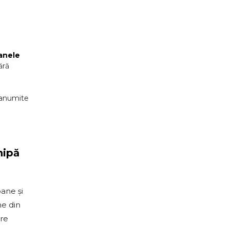
anele
ără
 anumite
hipă
ane și
ne din
are