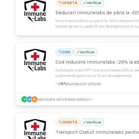
OFERTĂ
Verificat
Reduceri Immunelabs de până la -50%
Imunitate întărită cu până la -50% reducere
testate de cei cu peste 13 ani de experiență în n
de selecta specialiștilor care refuză compromisu
COD
Verificat
Cod reducere
Immunelabs -29% la ab
Activează codul N*** și economisește 29% la a
suplimente sportive cu 13 ani de experiență
18
%
Succes
10
utilizări
Vezi toata activitatea codului
V
A
M
OFERTĂ
Verificat
Transport Gratuit Immunelabs pentru