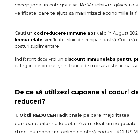
excepțional în categoria sa. Pe Vouchify.ro găsești o 
verificate, care te ajută să maximizezi economiile la
Cauți un
cod reducere
Immunelabs
valid în
August
202
Immunelabs
verificate zilnic de echipa noastră. Copiază 
costuri suplimentare.
Indiferent dacă vrei un
discount
Immunelabs
pentru p
categorii de produse, secțiunea de mai sus este actualizat
De ce să utilizezi cupoane și coduri d
reduceri?
1. Obții REDUCERI
adiționale pe care majoritatea
cumpărătorilor nu le obțin. Avem deal-uri negociate
direct cu magazine online ce oferă coduri EXCLUSIV