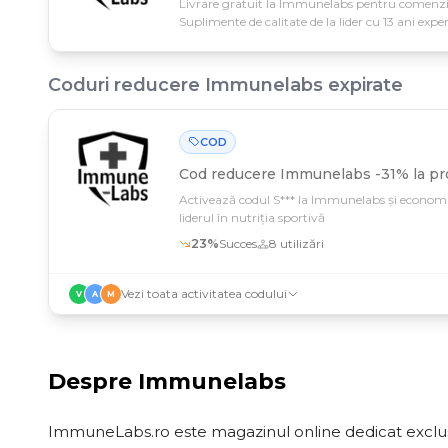
Livrare gratuit la Immunelabs pentru comenzi d
Suplimente de calitate de la lider cu 13 ani exp
Coduri reducere
Immunelabs
expirate
COD
Cod reducere
Immunelabs -31% la pr
Activează codul S*** la Immunelabs și economis
liderul în nutriția sportivă
23
%
Succes
8
utilizări
Vezi toata activitatea codului
V
A
M
Despre
Immunelabs
ImmuneLabs.ro este magazinul online dedicat exclusi