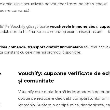
selecție zilnic actualizată de voucher Immunelabs și coduri
 fiecare comandă.
6
? Pe Vouchify găsești toate
voucherele
Immunelabs
și
cupo
codul, introdu-l la finalizarea comenzii și economisești instant — f
rima comandă
,
transport gratuit
Immunelabs
sau reduceri la
ă constant cu cele mai noi promoții disponibile.
e
Vouchify: cupoane verificate de ec
și comunitate
Vouchify este o platformă independentă de cupo
coduri de reducere dedicată cumpărătorilor onli
E
România. Suntem o echipă mică, dar dedicată, c