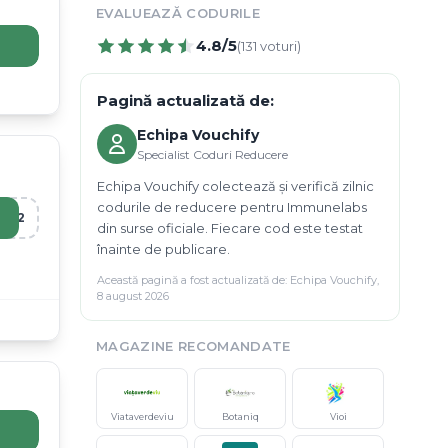
EVALUEAZĂ CODURILE
4.8
/5
(
131
voturi)
Pagină actualizată de:
Echipa Vouchify
Specialist Coduri Reducere
Echipa Vouchify colectează și verifică zilnic
codurile de reducere pentru Immunelabs
R12
din surse oficiale. Fiecare cod este testat
înainte de publicare.
Această pagină a fost actualizată de:
Echipa Vouchify
,
8 august 2026
MAGAZINE RECOMANDATE
Viataverdeviu
Botaniq
Vioi