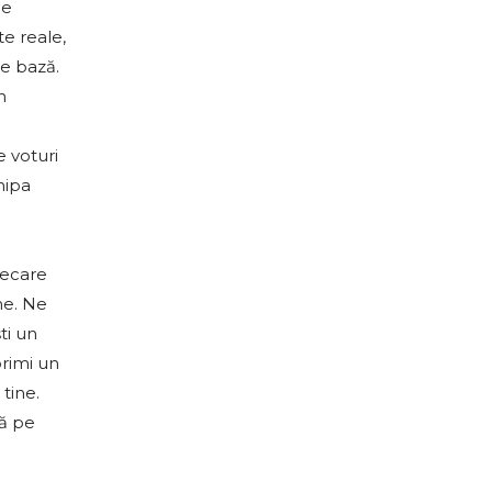
de
e reale,
de bază.
n
e voturi
hipa
iecare
ne. Ne
ti un
primi un
tine.
ră pe