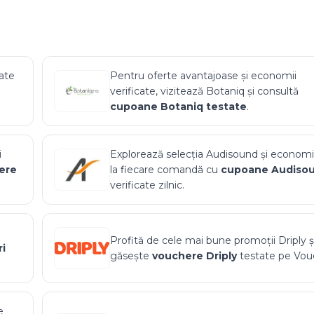
ate
Pentru oferte avantajoase și economii
verificate, vizitează
Botaniq
și consultă
cupoane
Botaniq
testate
.
i
Explorează selecția
Audisound
și economi
ere
la fiecare comandă cu
cupoane
Audiso
verificate zilnic.
Profită de cele mai bune promoții
Driply
ș
i
găsește
vouchere
Driply
testate pe Vouc
e