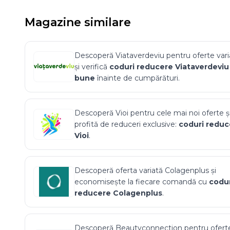
Magazine similare
Descoperă
Viataverdeviu
pentru oferte vari
și verifică
coduri reducere
Viataverdeviu
bune
înainte de cumpărături.
Descoperă
Vioi
pentru cele mai noi oferte ș
profită de reduceri exclusive:
coduri reduc
Vioi
.
Descoperă oferta variată
Colagenplus
și
economisește la fiecare comandă cu
codur
reducere
Colagenplus
.
Descoperă
Beautyconnection
pentru ofert