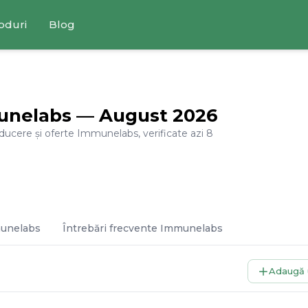
oduri
Blog
unelabs
—
August
2026
educere și oferte
Immunelabs
, verificate azi
8
unelabs
Întrebări frecvente
Immunelabs
Adaugă 