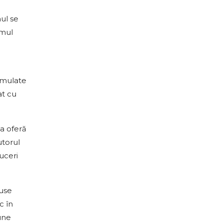
ul se
emul
rmulate
at cu
a oferă
utorul
uceri
duse
c în
une