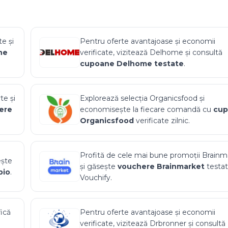
e și
Pentru oferte avantajoase și economii
ne
verificate, vizitează
Delhome
și consultă
cupoane
Delhome
testate
.
te și
Explorează selecția
Organicsfood
și
ere
economisește la fiecare comandă cu
cu
Organicsfood
verificate zilnic.
Profită de cele mai bune promoții
Brainm
ește
și găsește
vouchere
Brainmarket
testa
bio
.
Vouchify.
fică
Pentru oferte avantajoase și economii
verificate, vizitează
Drbronner
și consultă