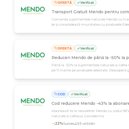
OFERTĂ
Verificat
Transport Gratuit Mendo pentru come
Comanda suplimentele naturale Mendo cu tra
lei și consolidează imunitatea cu produsele Ede
— profită acum de livrare fără taxă!
OFERTĂ
Verificat
Reduceri Mendo de până la -50% la p
Până la -50% la suplimentele naturale și cafe
pe 11 martie pe produsele selectate. Descoperă
wellness, cu reduceri semnificative doar acum.
COD
Verificat
Cod reducere
Mendo -43% la abonare
Abonează-te la newsletter Mendo cu codul NEW*
naturale și cafeaua Ganoderma
22
%
Succes
93
utilizări