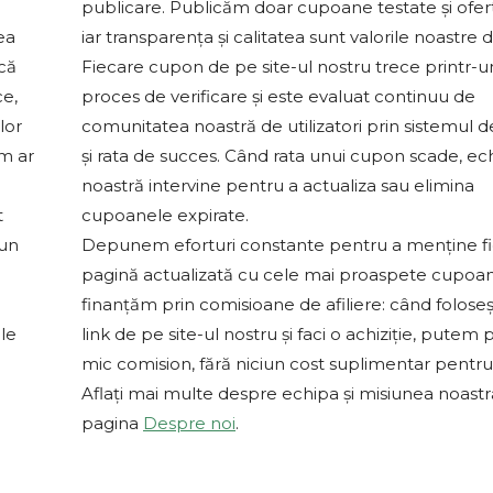
publicare. Publicăm doar cupoane testate și ofert
ea
iar transparența și calitatea sunt valorile noastre 
 că
Fiecare cupon de pe site-ul nostru trece printr-u
ce,
proces de verificare și este evaluat continuu de
lor
comunitatea noastră de utilizatori prin sistemul d
um ar
și rata de succes. Când rata unui cupon scade, ec
noastră intervine pentru a actualiza sau elimina
t
cupoanele expirate.
-un
Depunem eforturi constante pentru a menține f
pagină actualizată cu cele mai proaspete cupoa
finanțăm prin comisioane de afiliere: când foloseș
le
link de pe site-ul nostru și faci o achiziție, putem 
mic comision, fără niciun cost suplimentar pentru 
Aflați mai multe despre echipa și misiunea noast
pagina
Despre noi
.