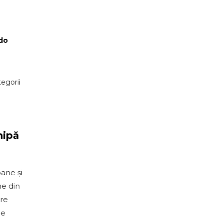
do
egorii
hipă
ane și
ne din
are
de