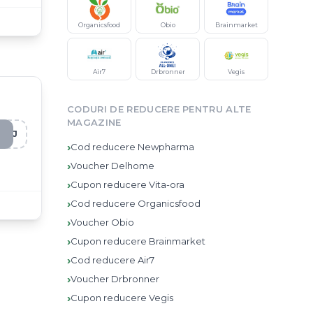
Organicsfood
Obio
Brainmarket
Air7
Drbronner
Vegis
CODURI DE REDUCERE PENTRU ALTE
MAGAZINE
KLJ
›
Cod reducere
Newpharma
›
Voucher
Delhome
›
Cupon reducere
Vita-ora
›
Cod reducere
Organicsfood
›
Voucher
Obio
›
Cupon reducere
Brainmarket
›
Cod reducere
Air7
›
Voucher
Drbronner
›
Cupon reducere
Vegis