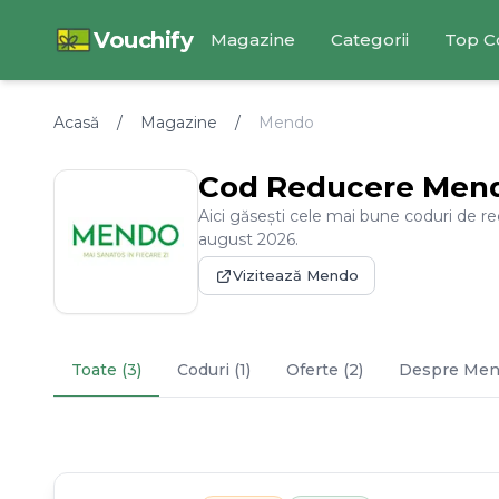
Vouchify
Magazine
Categorii
Top C
Acasă
/
Magazine
/
Mendo
Cod Reducere
Men
Aici găsești cele mai bune coduri de r
august
2026
.
Vizitează
Mendo
Toate (3)
Coduri (1)
Oferte (2)
Despre
Men