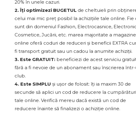
20% în unele cazuri.
2. Îți optimizezi BUGETUL
de cheltuieli prin obținer
celui mai mic preț posibil la achizițiile tale online. Fie
sunt din domeniul Fashion, Electrocasnice, Electroni
Cosmetice, Jucării, etc. marea majoritate a magazine
online oferă coduri de reduceri și beneficii EXTRA c
fi transport gratuit sau un cadou la anumite achiziții.
3. Este GRATUIT:
beneficiezi de acest serviciu gratui
fără a fi nevoie de un abonament sau înscrierea într
club.
4. Este SIMPLU
și ușor de folosit: îți ia maxim 30 de
secunde să aplici un cod de reducere la cumpărături
tale online. Verifică mereu dacă există un cod de
reducere înainte să finalizezi o achiziție online.