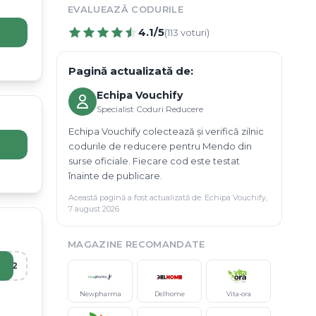
EVALUEAZĂ CODURILE
4.1
/5
(
113
voturi)
Pagină actualizată de:
Echipa Vouchify
Specialist Coduri Reducere
Echipa Vouchify colectează și verifică zilnic
codurile de reducere pentru Mendo din
surse oficiale. Fiecare cod este testat
înainte de publicare.
Această pagină a fost actualizată de:
Echipa Vouchify
,
7 august 2026
MAGAZINE RECOMANDATE
R12
Newpharma
Delhome
Vita-ora