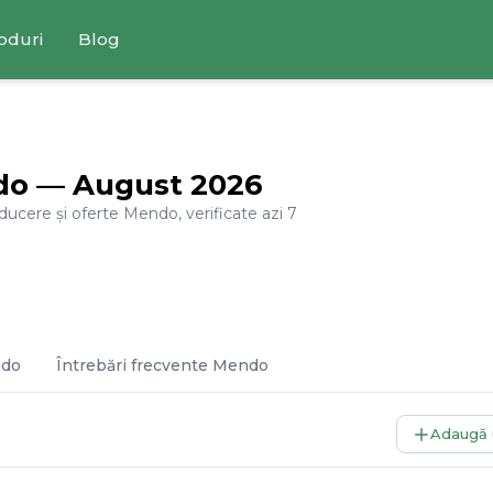
oduri
Blog
do
—
August
2026
educere și oferte
Mendo
, verificate azi
7
do
Întrebări frecvente
Mendo
Adaugă 