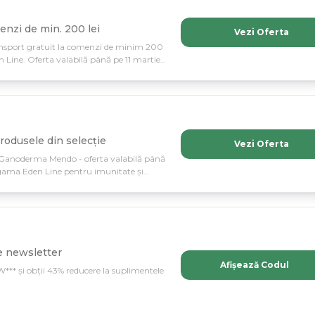
nzi de min. 200 lei
Vezi Oferta
nsport gratuit la comenzi de minim 200
n Line. Oferta valabilă până pe 11 martie
rodusele din selecție
Vezi Oferta
a Ganoderma Mendo - oferta valabilă până
 gama Eden Line pentru imunitate și
 newsletter
Afișează Codul
** și obții 43% reducere la suplimentele