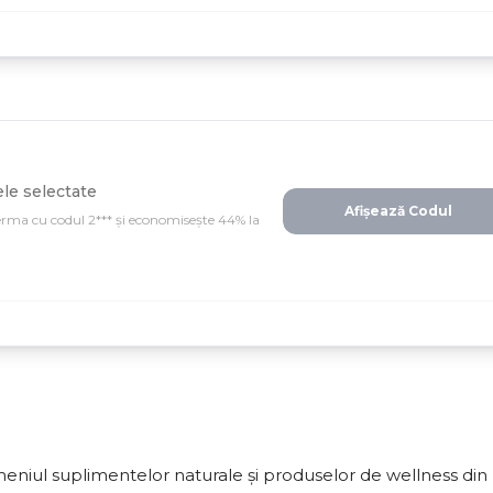
le selectate
Afișează Codul
ma cu codul 2*** și economisește 44% la
eniul suplimentelor naturale și produselor de wellness din