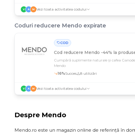
Vezi toata activitatea codului
V
A
M
Coduri reducere
Mendo
expirate
COD
Cod reducere
Mendo -44% la produse
Cumpără suplimente naturale și cafea Ganoder
Mendo
16
%
Succes
8
utilizări
Vezi toata activitatea codului
V
A
M
Despre
Mendo
Mendo.ro este un magazin online de referință în dom