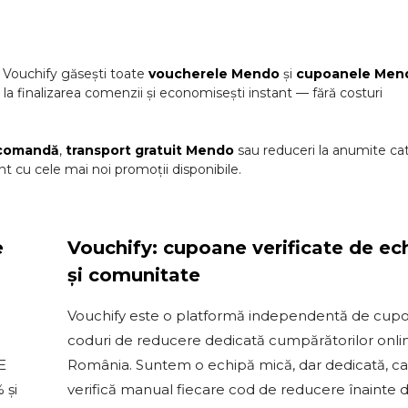
 Vouchify găsești toate
voucherele
Mendo
și
cupoanele
Men
l la finalizarea comenzii și economisești instant — fără costuri
 comandă
,
transport gratuit
Mendo
sau reduceri la anumite cat
t cu cele mai noi promoții disponibile.
e
Vouchify: cupoane verificate de ec
și comunitate
Vouchify este o platformă independentă de cupo
coduri de reducere dedicată cumpărătorilor onli
E
România. Suntem o echipă mică, dar dedicată, c
 și
verifică manual fiecare cod de reducere înainte 