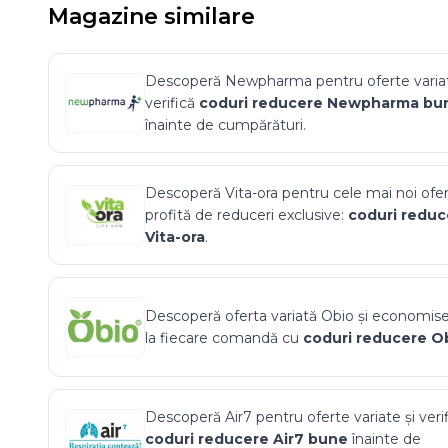
Magazine similare
Descoperă
Newpharma
pentru oferte variat
verifică
coduri reducere
Newpharma
bu
înainte de cumpărături.
Descoperă
Vita-ora
pentru cele mai noi ofer
profită de reduceri exclusive:
coduri reduc
Vita-ora
.
Descoperă oferta variată
Obio
și economis
la fiecare comandă cu
coduri reducere
O
Descoperă
Air7
pentru oferte variate și veri
coduri reducere
Air7
bune
înainte de