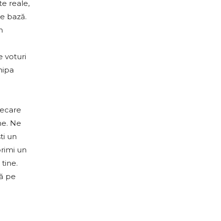
e reale,
de bază.
n
e voturi
hipa
iecare
ne. Ne
ti un
primi un
tine.
ră pe