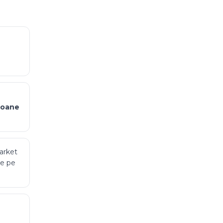
poane
arket
te pe