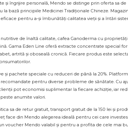
e și îngrijire personală, Mendo se distinge prin oferta sa de
 la bază principiile Medicinei Tradiționale Chineze. Magazin
eficace pentru a-și îmbunătăți calitatea vieții și a întări sist
utritive de înaltă calitate, cafea Ganoderma cu proprietăți
alină. Gama Eden Line oferă extracte concentrate special fo
diabet, artrită și oboseală cronică. Fiecare produs este select
 consumatorilor.
e și pachete speciale cu reduceri de până la 20%. Platform
e recomandate pentru diverse probleme de sănătate. Cu aj
enții pot economisi suplimentar la fiecare achiziție, iar red
este anumite valori.
 sa de retur gratuit, transport gratuit de la 150 lei și pro
eț face din Mendo alegerea ideală pentru cei care investes
un voucher Mendo valabil și pentru a profita de cele mai b