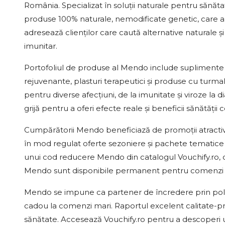
România. Specializat în soluții naturale pentru sănătat
produse 100% naturale, nemodificate genetic, care au
adresează clienților care caută alternative naturale și 
imunitar.
Portofoliul de produse al Mendo include suplimente n
rejuvenante, plasturi terapeutici și produse cu turm
pentru diverse afecțiuni, de la imunitate și viroze la 
grijă pentru a oferi efecte reale și beneficii sănătății
Cumpărătorii Mendo beneficiază de promoții atractiv
în mod regulat oferte sezoniere și pachete tematic
unui cod reducere Mendo din catalogul Vouchify.ro, cli
Mendo sunt disponibile permanent pentru comenzi p
Mendo se impune ca partener de încredere prin politica
cadou la comenzi mari. Raportul excelent calitate-pr
sănătate. Accesează Vouchify.ro pentru a descoperi 