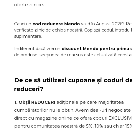
oferte zilnice.
Cauți un
cod reducere
Mendo
valid în
August
2026
? Pe
verificate zilnic de echipa noastră. Copiază codul, introdu-
suplimentare.
Indiferent dacă vrei un
discount
Mendo
pentru prima
de produse, secțiunea de mai sus este actualizată constan
De ce să utilizezi cupoane și coduri d
reduceri?
1. Obții REDUCERI
adiționale pe care majoritatea
cumpărătorilor nu le obțin. Avem deal-uri negociate
direct cu magazine online ce oferă coduri EXCLUSIV
pentru comunitatea noastră de 5%, 10% sau chiar 15%