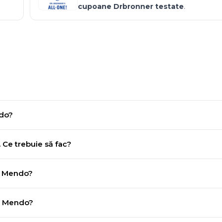
cupoane
Drbronner
testate
.
ndo?
Ce trebuie să fac?
la Mendo?
re Mendo?