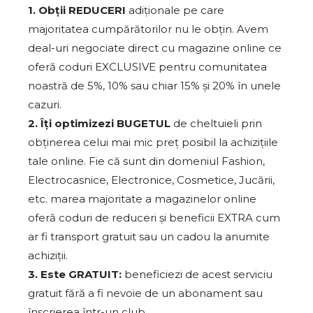
1. Obții REDUCERI
adiționale pe care
majoritatea cumpărătorilor nu le obțin. Avem
deal-uri negociate direct cu magazine online ce
oferă coduri EXCLUSIVE pentru comunitatea
noastră de 5%, 10% sau chiar 15% și 20% în unele
cazuri.
2. Îți optimizezi BUGETUL
de cheltuieli prin
obținerea celui mai mic preț posibil la achizițiile
tale online. Fie că sunt din domeniul Fashion,
Electrocasnice, Electronice, Cosmetice, Jucării,
etc. marea majoritate a magazinelor online
oferă coduri de reduceri și beneficii EXTRA cum
ar fi transport gratuit sau un cadou la anumite
achiziții.
3. Este GRATUIT:
beneficiezi de acest serviciu
gratuit fără a fi nevoie de un abonament sau
înscrierea într-un club.