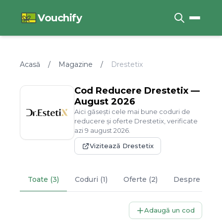
Vouchify
Acasă
/
Magazine
/
Drestetix
Cod Reducere
Drestetix
—
August
2026
Aici găsești cele mai bune coduri de
reducere și oferte
Drestetix
, verificate
azi
9
august
2026
.
Vizitează
Drestetix
Toate (3)
Coduri (1)
Oferte (2)
Despre
Drest
Adaugă un cod