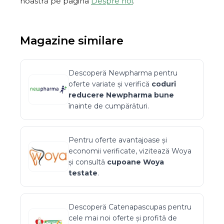
noastră pe pagina
Despre noi
.
Magazine similare
Descoperă
Newpharma
pentru
oferte variate și verifică
coduri
reducere
Newpharma
bune
înainte de cumpărături.
Pentru oferte avantajoase și
economii verificate, vizitează
Woya
și consultă
cupoane
Woya
testate
.
Descoperă
Catenapascupas
pentru
cele mai noi oferte și profită de