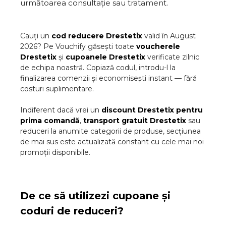
următoarea consultație sau tratament.
Cauți un
cod reducere
Drestetix
valid în
August
2026
? Pe Vouchify găsești toate
voucherele
Drestetix
și
cupoanele
Drestetix
verificate zilnic
de echipa noastră. Copiază codul, introdu-l la
finalizarea comenzii și economisești instant — fără
costuri suplimentare.
Indiferent dacă vrei un
discount
Drestetix
pentru
prima comandă
,
transport gratuit
Drestetix
sau
reduceri la anumite categorii de produse, secțiunea
de mai sus este actualizată constant cu cele mai noi
promoții disponibile.
De ce să utilizezi cupoane și
coduri de reduceri?