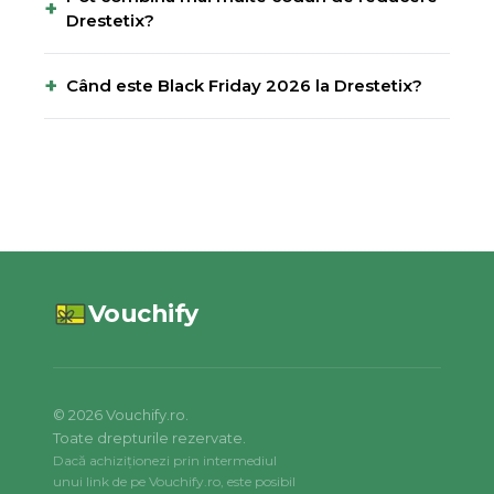
+
Drestetix?
+
Când este Black Friday 2026 la Drestetix?
Vouchify
©
2026
Vouchify.ro.
Toate drepturile rezervate.
Dacă achiziționezi prin intermediul
unui link de pe Vouchify.ro, este posibil