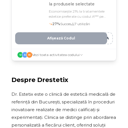
la produsele selectate
Economisește 21% la tratamentele
estetice preferate cu codul A*** pe
Drestetix
27
%
Succes
7
utilizări
Afișează Codul
MPA
Vezi toata activitatea codului
V
A
M
Despre
Drestetix
Dr. Estetix este o clinică de estetică medicală de
referință din București, specializată în proceduri
inovatoare realizate de medici calificați și
experimentați. Clinica se distinge prin abordarea
personalizată a fiecărui client, oferind soluții