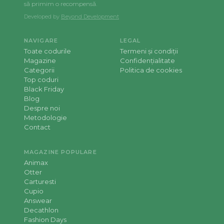
să primim o recompensă.
Developed by
Beyond Development
NAVIGARE
LEGAL
Toate codurile
Termeni și condiții
Magazine
Confidențialitate
Categorii
Politica de cookies
Top coduri
Black Friday
Blog
Despre noi
Metodologie
Contact
MAGAZINE POPULARE
Animax
Otter
Carturesti
Cupio
Answear
Decathlon
Fashion Days