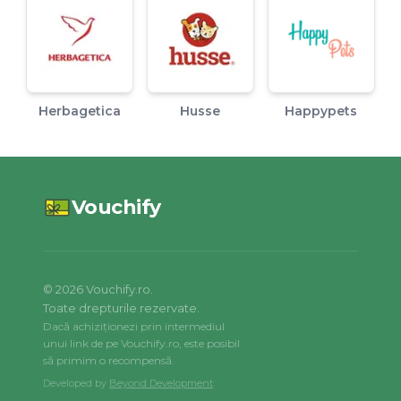
Herbagetica
Husse
Happypets
Vouchify
©
2026
Vouchify.ro.
Toate drepturile rezervate.
Dacă achiziționezi prin intermediul
unui link de pe Vouchify.ro, este posibil
să primim o recompensă.
Developed by
Beyond Development