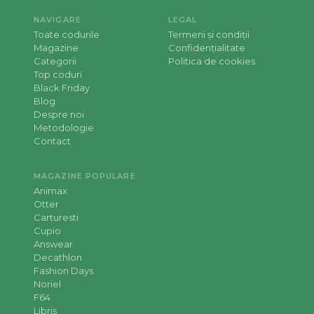
NAVIGARE
LEGAL
Toate codurile
Termeni și condiții
Magazine
Confidențialitate
Categorii
Politica de cookies
Top coduri
Black Friday
Blog
Despre noi
Metodologie
Contact
MAGAZINE POPULARE
Animax
Otter
Carturesti
Cupio
Answear
Decathlon
Fashion Days
Noriel
F64
Libris