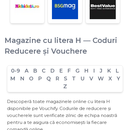
Magazine cu litera H — Coduri
Reducere și Vouchere
0-9
A
B
C
D
E
F
G
H
I
J
K
L
M
N
O
P
Q
R
S
T
U
V
W
X
Y
Z
Descoperă toate magazinele online cu litera H
disponibile pe Vouchify. Codurile de reducere și
voucherele sunt verificate zilnic de echipa noastră
pentru a te asigura că economisești la fiecare
comandă online.