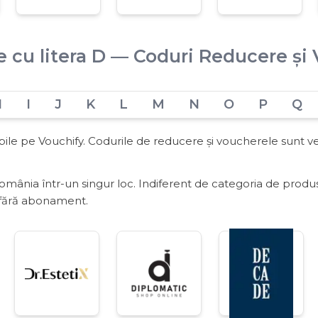
 cu litera D — Coduri Reducere și
H
I
J
K
L
M
N
O
P
Q
le pe Vouchify. Codurile de reducere și voucherele sunt ver
ânia într-un singur loc. Indiferent de categoria de produse
, fără abonament.