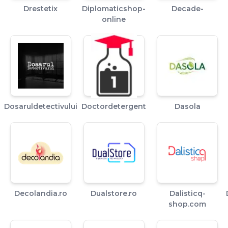
Drestetix
Diplomaticshop-
Decade-
online
Dosaruldetectivului
Doctordetergent
Dasola
Decolandia.ro
Dualstore.ro
Dalisticq-
shop.com