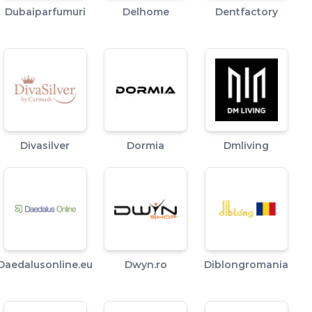
Dubaiparfumuri
Delhome
Dentfactory
Divasilver
Dormia
Dmliving
Daedalusonline.eu
Dwyn.ro
Diblongromania