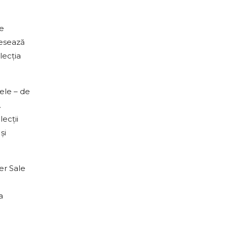
e
resează
lecția
ele – de
.
ecții
și
er Sale
a