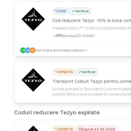
COD
Verificat
Cod reducere
Tezyo -10% la orice c
Folosește codul V*** la Tezyo și economisește 
19
%
Succes
12
utilizări
Vezi toata activitatea codului
V
A
M
OFERTĂ
Verificat
Transport Gratuit Tezyo pentru comen
Livrare gratuită la Tezyo pentru comenzi peste 
această ofertă și economisește la transportul t
Coduri reducere
Tezyo
expirate
OFERTĂ
Expirat
23
-
05
-
2026