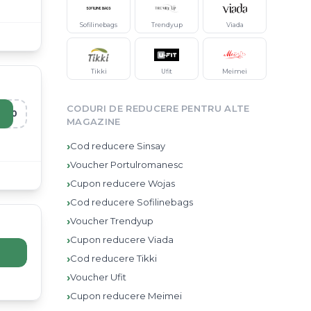
Sofilinebags
Trendyup
Viada
Tikki
Ufit
Meimei
CODURI DE REDUCERE PENTRU ALTE
O10
MAGAZINE
›
Cod reducere
Sinsay
›
Voucher
Portulromanesc
›
Cupon reducere
Wojas
›
Cod reducere
Sofilinebags
›
Voucher
Trendyup
›
Cupon reducere
Viada
›
Cod reducere
Tikki
›
Voucher
Ufit
›
Cupon reducere
Meimei