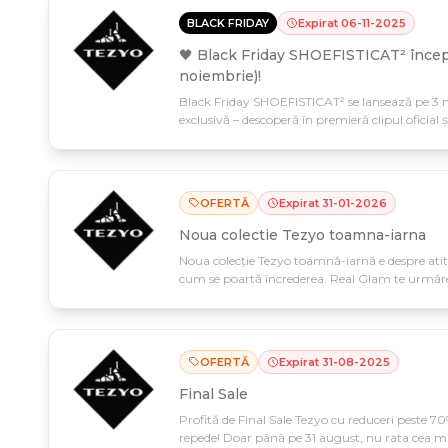
BLACK FRIDAY
Expirat
06
-
11
-
2025
🖤 Black Friday SHOEFISTICAT² încep
noiembrie)!
Black Friday SHOEFISTICAT² se lansează pe 3 n
exclusivă – descoperă în premieră clipul oficial 
spectaculos! Pregătește-te pentru weekendul de
printre primii informați.
OFERTĂ
Expirat
31
-
01
-
2026
Noua colectie Tezyo toamna-iarna
Noua colecție Tezyo toamnă-iarnă e despre ati
cum se poartă încrederea. Real Glam te urmăre
31 ianuarie 2026.
OFERTĂ
Expirat
31
-
08
-
2025
Final Sale
Profită de Final Sale Tezyo cu reduceri peste 70
repede! Doar până pe 31 august, nu rata cea ma