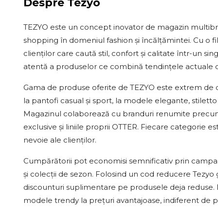
Despre
Tezyo
TEZYO este un concept inovator de magazin multibra
shopping în domeniul fashion și încălțămintei. Cu o f
clienților care caută stil, confort și calitate într-un 
atentă a produselor ce combină tendințele actuale cu
Gama de produse oferite de TEZYO este extrem de div
la pantofi casual și sport, la modele elegante, stiletto s
Magazinul colaborează cu branduri renumite precum Ge
exclusive și liniile proprii OTTER. Fiecare categorie e
nevoie ale clienților.
Cumpărătorii pot economisi semnificativ prin campa
și colecții de sezon. Folosind un cod reducere Tezyo 
discounturi suplimentare pe produsele deja reduse. R
modele trendy la prețuri avantajoase, indiferent de p