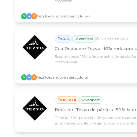
economic.
Vezi toata activitatea codului
V
A
M
COD
Verificat
Expiră
05
-
08
-
2028
Cod Reducere Tezyo -10% reducere 
Economisește 10% la fiecare achiziție pe platfo
promotional.
Vezi toata activitatea codului
V
A
M
OFERTĂ
Verificat
Reduceri Tezyo de până la -50% la pr
Până la -50% pe selecția Tezyo pe care o adorai,
acum de reducerile care ajung la jumătate de p
cumpărătură.