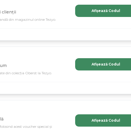
Afișează Codul
clienții
mandă din magazinul online Tezyo.
Afișează Codul
ium
te din colecția Oberst la Tezyo.
lă
Afișează Codul
folosind acest voucher special și