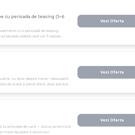
e cu perioada de teasing (3–6
Vezi Oferta
oiembrie cu o perioadă de teasing
și produsele vedetă care vor fi reduse
 vânzări massive (7–9 noiembrie) și fii
Vezi Oferta
tudine, nu doar despre haine—descoperă
ște de acasă și până afară, doar până pe
Vezi Oferta
% la articolele de vară — stocul se termină
i mare liquidare a sezonului.