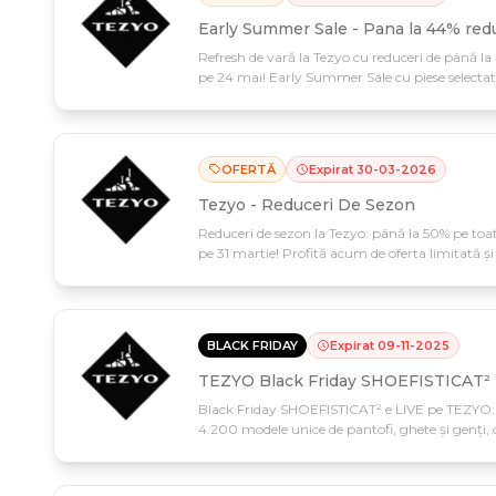
Early Summer Sale - Pana la 44% red
Refresh de vară la Tezyo cu reduceri de până la
pe 24 mai! Early Summer Sale cu piese selectate
care nu se repetă.
OFERTĂ
Expirat
30
-
03
-
2026
Tezyo - Reduceri De Sezon
Reduceri de sezon la Tezyo: până la 50% pe toa
pe 31 martie! Profită acum de oferta limitată ș
prețuri imbatabile.
BLACK FRIDAY
Expirat
09
-
11
-
2025
TEZYO Black Friday SHOEFISTICAT²
Black Friday SHOEFISTICAT² e LIVE pe TEZYO: 5
4.200 modele unice de pantofi, ghete și genți,
prețurile imbatabile la sneakers, cizme și acces