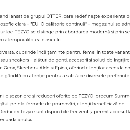
nd lansat de grupul OTTER, care redefinește experiența d
ilozofie clară – "EU. O călătorie continuă" – magazinul se ad
singur loc. TEZYO se distinge prin abordarea modernă și prin se
 atemporalitatea clasicului.
ersă, cuprinde încălțăminte pentru femei în toate variant
au sneakers – alături de genti, accesorii și soluții de îngrijire
ox, Skechers, Aldo și Epica, oferind clienților acces la col
ste gândită cu atenție pentru a satisface diversele preferințe 
niile sezoniere și reduceri oferite de TEZYO, precum Summ
găsit pe platformele de promovări, clienții beneficiază de
educeri Tezyo sunt disponibile frecvent și permit accesul l
erioada anului.