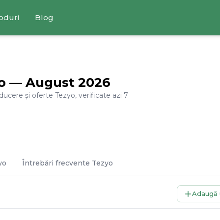
oduri
Blog
o
—
August
2026
educere și oferte
Tezyo
, verificate azi
7
yo
Întrebări frecvente
Tezyo
Adaugă 