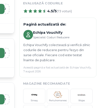
EVALUEAZĂ CODURILE
O10
4.5
/5
(
73
voturi)
Pagină actualizată de:
Echipa Vouchify
Specialist Coduri Reducere
Echipa Vouchify colectează și verifică zilnic
codurile de reducere pentru Tezyo din
T10
surse oficiale. Fiecare cod este testat
înainte de publicare.
Această pagină a fost actualizată de:
Echipa Vouchify
,
7 august 2026
MAGAZINE RECOMANDATE
A10
Sinsay
Portulromanesc
Wojas