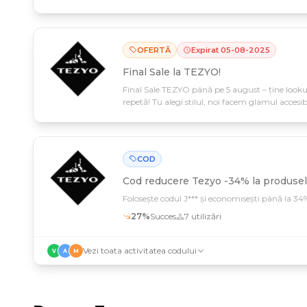
OFERTĂ
Expirat
05
-
08
-
2025
Final Sale la TEZYO!
Final Sale TEZYO până pe 5 august – ține lookur
repetă! Tu alegi stilul, noi facem glamul accesib
reduceri spectaculoase, online și în magazine.
COD
Cod reducere
Tezyo -34% la produsel
Folosește codul J*** și economisești până la 34%
27
%
Succes
7
utilizări
Vezi toata activitatea codului
V
A
M