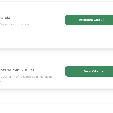
omanda
Afișează Codul
10% pe orice comandă
zi de min. 200 lei
Vezi Oferta
200 lei! Profită până pe 11 martie de
ău.