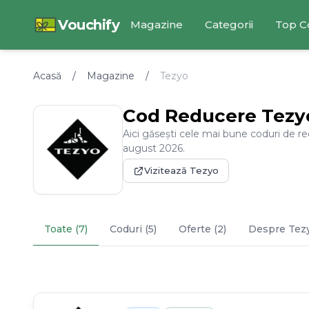
Vouchify
Magazine
Categorii
Top C
Acasă
/
Magazine
/
Tezyo
Cod Reducere
Tezy
Aici găsești cele mai bune coduri de r
august
2026
.
Vizitează
Tezyo
Toate (7)
Coduri (5)
Oferte (2)
Despre
Tez