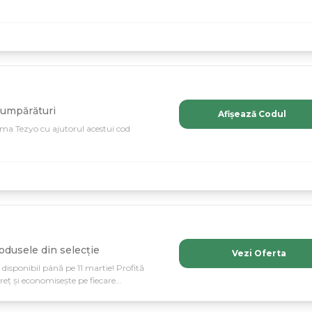
cumpărături
Afișează Codul
rma Tezyo cu ajutorul acestui cod
odusele din selecție
Vezi Oferta
 disponibil până pe 11 martie! Profită
reț și economisește pe fiecare