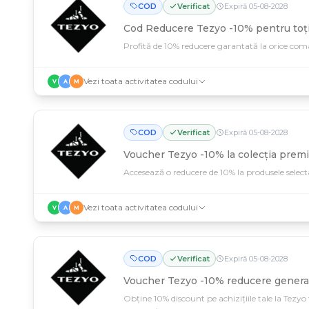
COD
Verificat
Expiră
05
-
08
-
2028
Cod Reducere Tezyo -10% pentru toți 
Profită de 10% reducere garantată la orice co
Vezi toata activitatea codului
V
A
M
COD
Verificat
Expiră
05
-
08
-
2028
Voucher Tezyo -10% la colecția prem
Accesează o reducere de 10% la produsele selecta
Vezi toata activitatea codului
V
A
M
COD
Verificat
Expiră
05
-
08
-
2028
Voucher Tezyo -10% reducere genera
Obține 10% discount pe achizițiile tale la Tezyo 