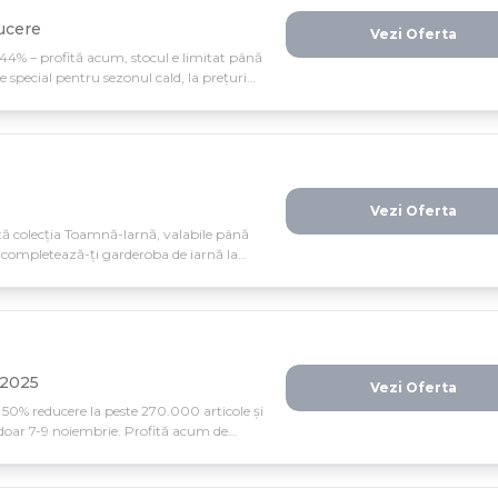
ucere
Vezi Oferta
 44% – profită acum, stocul e limitat până
 special pentru sezonul cald, la prețuri
Vezi Oferta
tă colecția Toamnă-Iarnă, valabile până
i completează-ți garderoba de iarnă la
 2025
Vezi Oferta
0% reducere la peste 270.000 articole și
 doar 7-9 noiembrie. Profită acum de
orii de branded!