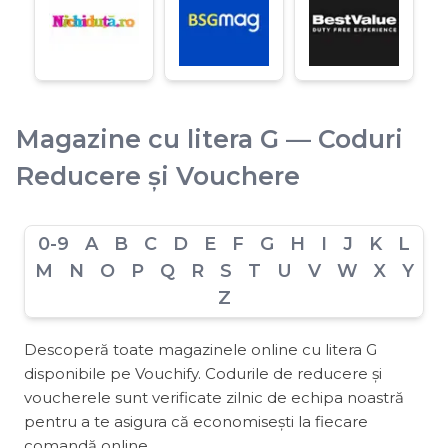
Magazine cu litera G — Coduri
Reducere și Vouchere
0-9
A
B
C
D
E
F
G
H
I
J
K
L
M
N
O
P
Q
R
S
T
U
V
W
X
Y
Z
Descoperă toate magazinele online cu litera G
disponibile pe Vouchify. Codurile de reducere și
voucherele sunt verificate zilnic de echipa noastră
pentru a te asigura că economisești la fiecare
comandă online.