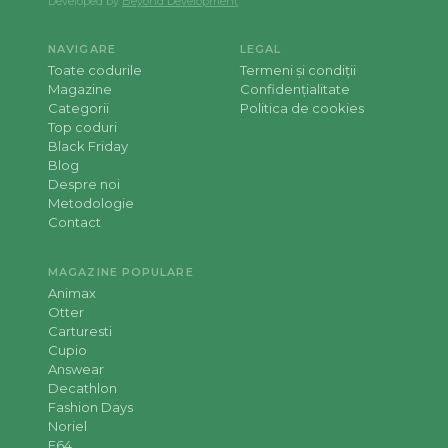
Developed by
Beyond Development
NAVIGARE
LEGAL
Toate codurile
Termeni și condiții
Magazine
Confidențialitate
Categorii
Politica de cookies
Top coduri
Black Friday
Blog
Despre noi
Metodologie
Contact
MAGAZINE POPULARE
Animax
Otter
Carturesti
Cupio
Answear
Decathlon
Fashion Days
Noriel
F64