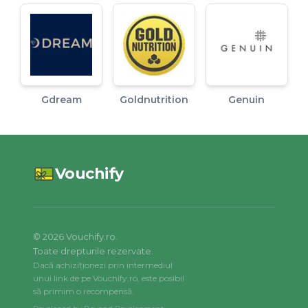
Gdream
Goldnutrition
Genuin
Vouchify
©
2026
Vouchify.ro.
Toate drepturile rezervate.
Dacă achiziționezi prin intermediul
unui link de pe Vouchify.ro, este posibil
să primim o recompensă.