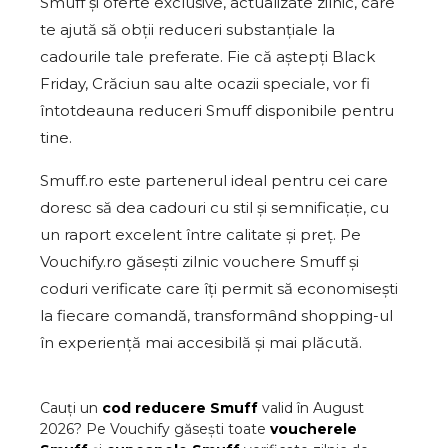
Smuff și oferte exclusive, actualizate zilnic, care
te ajută să obții reduceri substanțiale la
cadourile tale preferate. Fie că aștepți Black
Friday, Crăciun sau alte ocazii speciale, vor fi
întotdeauna reduceri Smuff disponibile pentru
tine.
Smuff.ro este partenerul ideal pentru cei care
doresc să dea cadouri cu stil și semnificație, cu
un raport excelent între calitate și preț. Pe
Vouchify.ro găsești zilnic vouchere Smuff și
coduri verificate care îți permit să economisești
la fiecare comandă, transformând shopping-ul
în experiență mai accesibilă și mai plăcută.
Cauți un
cod reducere
Smuff
valid în
August
2026
? Pe Vouchify găsești toate
voucherele