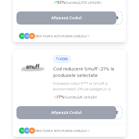
92
%
Succes
105
utilizări
Afișează Codul
IT9
Vezi toata activitatea codului
V
A
M
COD
Cod reducere
Smuff -21% la
produsele selectate
Folosește codul P*** la Smuff și
economisești 21% pe gadgeturi și
cadouri creative până pe 12 februarie
17
%
Succes
8
utilizări
Afișează Codul
9CE
Vezi toata activitatea codului
V
A
M