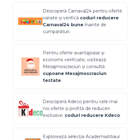
Descoperă
Carnaval24
pentru oferte
variate și verifică
coduri reducere
Carnaval24
bune
înainte de
cumpărături.
Pentru oferte avantajoase și
economii verificate, vizitează
Mesajmoscraciun
și consultă
cupoane
Mesajmoscraciun
testate
.
Descoperă
Kdeco
pentru cele mai
noi oferte și profită de reduceri
exclusive:
coduri reducere
Kdeco
.
Explorează selecția
Academiatitiaur