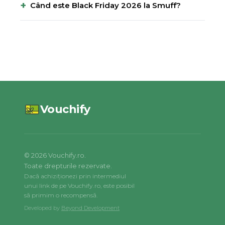
+
Când este Black Friday 2026 la Smuff?
Vouchify
©
2026
Vouchify.ro.
Toate drepturile rezervate.
Dacă achiziționezi prin intermediul
unui link de pe Vouchify.ro, este posibil
să primim o recompensă.
Developed by
Beyond Development