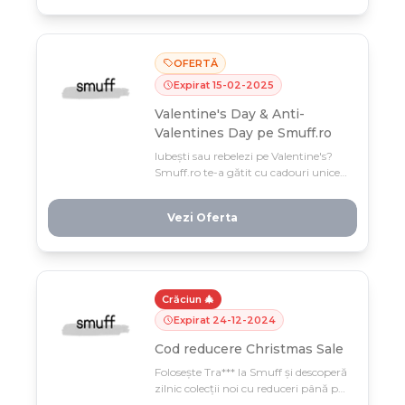
cumpără flori.
OFERTĂ
Expirat
15
-
02
-
2025
Valentine's Day & Anti-
Valentines Day pe Smuff.ro
Iubești sau rebelezi pe Valentine's?
Smuff.ro te-a gătit cu cadouri unice
pentru ambele tabere, până pe 15
februarie. Surpriza perfectă te
Vezi Oferta
așteaptă, indiferent de party în care
ești! 🎁❤️🖤
Crăciun 🎄
Expirat
24
-
12
-
2024
Cod reducere
Christmas Sale
Folosește Tra*** la Smuff și descoperă
zilnic colecții noi cu reduceri până pe
24 decembrie