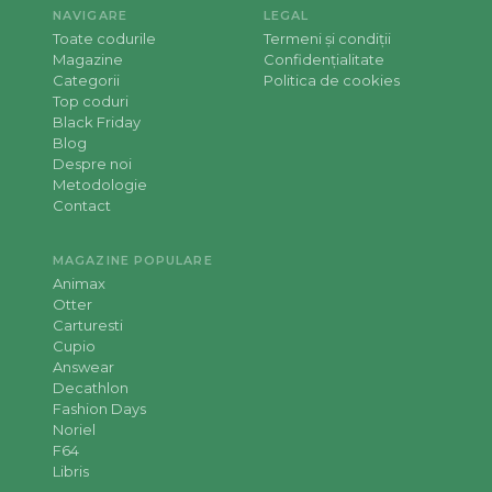
NAVIGARE
LEGAL
Toate codurile
Termeni și condiții
Magazine
Confidențialitate
Categorii
Politica de cookies
Top coduri
Black Friday
Blog
Despre noi
Metodologie
Contact
MAGAZINE POPULARE
Animax
Otter
Carturesti
Cupio
Answear
Decathlon
Fashion Days
Noriel
F64
Libris