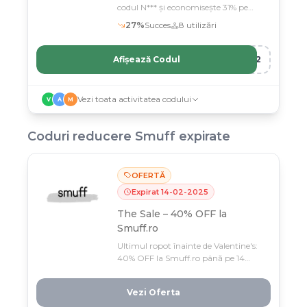
codul N*** și economisește 31% pe
gadgeturi și cadouri creative
27
%
Succes
8
utilizări
Afișează Codul
R12
Vezi toata activitatea codului
V
A
M
Coduri reducere
Smuff
expirate
OFERTĂ
Expirat
14
-
02
-
2025
The Sale – 40% OFF la
Smuff.ro
Ultimul ropot înainte de Valentine's:
40% OFF la Smuff.ro până pe 14
februarie! Nu mai amâna cadoul
perfect – THE SALE se-ntinde doar 7
Vezi Oferta
zile și promisiunile târzii nu-și