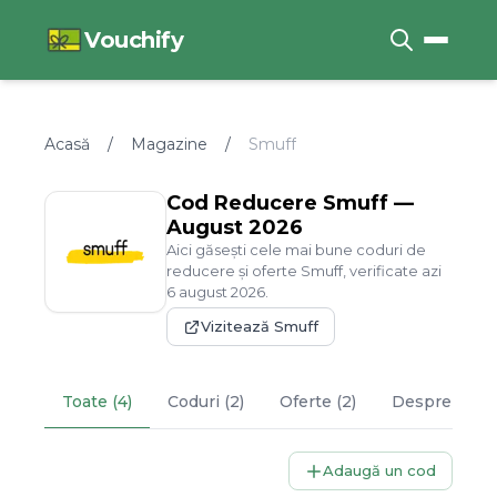
Vouchify
Acasă
/
Magazine
/
Smuff
Cod Reducere
Smuff
—
August
2026
Aici găsești cele mai bune coduri de
reducere și oferte
Smuff
, verificate azi
6
august
2026
.
Vizitează
Smuff
Toate (4)
Coduri (2)
Oferte (2)
Despre
Smuf
Adaugă un cod