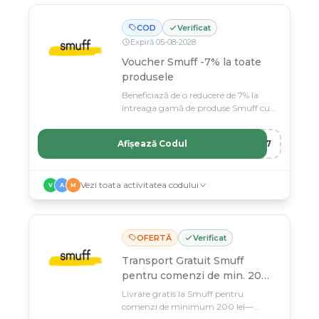
COD
Verificat
Expiră
05
-
08
-
2028
Voucher Smuff -7% la toate
produsele
Beneficiază de o reducere de 7% la
întreaga gamă de produse Smuff cu
codul nostru exclusiv.
Afișează Codul
RO7
Vezi toata activitatea codului
V
A
M
OFERTĂ
Verificat
Transport Gratuit Smuff
pentru comenzi de min. 200
lei
Livrare gratis la Smuff pentru
comenzi de minimum 200 lei—