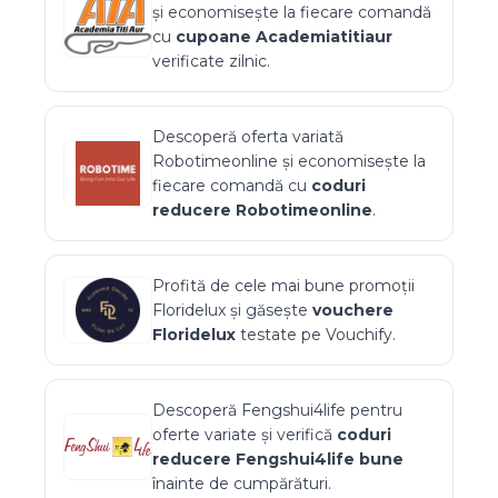
și economisește la fiecare comandă
cu
cupoane
Academiatitiaur
verificate zilnic.
Descoperă oferta variată
Robotimeonline
și economisește la
fiecare comandă cu
coduri
reducere
Robotimeonline
.
Profită de cele mai bune promoții
Floridelux
și găsește
vouchere
Floridelux
testate pe Vouchify.
Descoperă
Fengshui4life
pentru
oferte variate și verifică
coduri
reducere
Fengshui4life
bune
înainte de cumpărături.