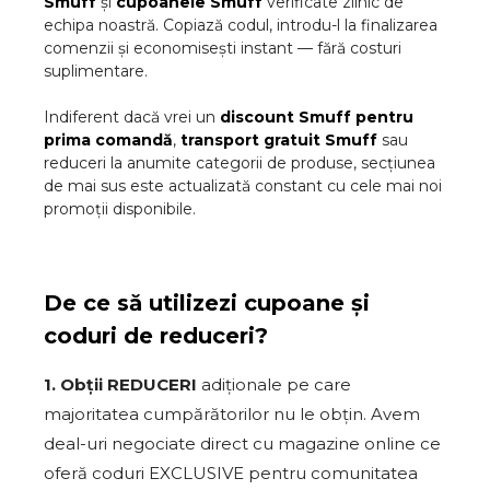
Smuff
și
cupoanele
Smuff
verificate zilnic de
echipa noastră. Copiază codul, introdu-l la finalizarea
comenzii și economisești instant — fără costuri
suplimentare.
Indiferent dacă vrei un
discount
Smuff
pentru
prima comandă
,
transport gratuit
Smuff
sau
reduceri la anumite categorii de produse, secțiunea
de mai sus este actualizată constant cu cele mai noi
promoții disponibile.
De ce să utilizezi cupoane și
coduri de reduceri?
1. Obții REDUCERI
adiționale pe care
majoritatea cumpărătorilor nu le obțin. Avem
deal-uri negociate direct cu magazine online ce
oferă coduri EXCLUSIVE pentru comunitatea