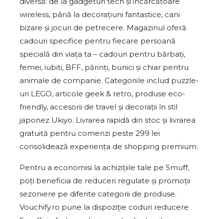
diversă: de la gadgeturi tech și incărcătoare
wireless, până la decorațiuni fantastice, cani
bizare și jocuri de petrecere. Magazinul oferă
cadouri specifice pentru fiecare persoană
specială din viața ta – cadouri pentru bărbați,
femei, iubiti, BFF, părinți, bunici și chiar pentru
animale de companie. Categoriile includ puzzle-
uri LEGO, articole geek & retro, produse eco-
friendly, accesorii de travel și decorații în stil
japonez Ukiyo. Livrarea rapidă din stoc și livrarea
gratuită pentru comenzi peste 299 lei
consolidează experiența de shopping premium.
Pentru a economisi la achizițiile tale pe Smuff,
poți beneficia de reduceri regulate și promoții
sezoniere pe diferite categorii de produse.
Vouchify.ro pune la dispoziție coduri reducere