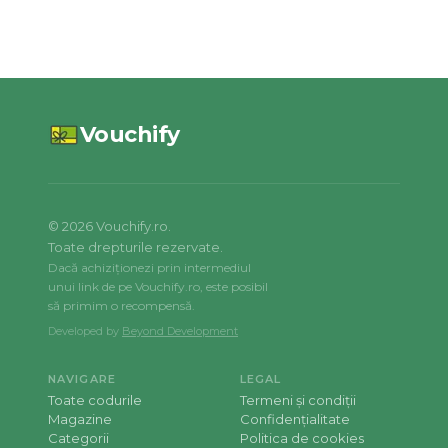
Vouchify
©
2026
Vouchify.ro.
Toate drepturile rezervate.
Dacă achiziționezi prin intermediul
unui link de pe Vouchify.ro, este posibil
să primim o recompensă.
Developed by
Beyond Development
NAVIGARE
LEGAL
Toate codurile
Termeni și condiții
Magazine
Confidențialitate
Categorii
Politica de cookies