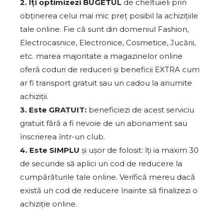
2. Îți optimizezi BUGETUL
de cheltuieli prin
obținerea celui mai mic preț posibil la achizițiile
tale online. Fie că sunt din domeniul Fashion,
Electrocasnice, Electronice, Cosmetice, Jucării,
etc. marea majoritate a magazinelor online
oferă coduri de reduceri și beneficii EXTRA cum
ar fi transport gratuit sau un cadou la anumite
achiziții.
3. Este GRATUIT:
beneficiezi de acest serviciu
gratuit fără a fi nevoie de un abonament sau
înscrierea într-un club.
4. Este SIMPLU
și ușor de folosit: îți ia maxim 30
de secunde să aplici un cod de reducere la
cumpărăturile tale online. Verifică mereu dacă
există un cod de reducere înainte să finalizezi o
achiziție online.