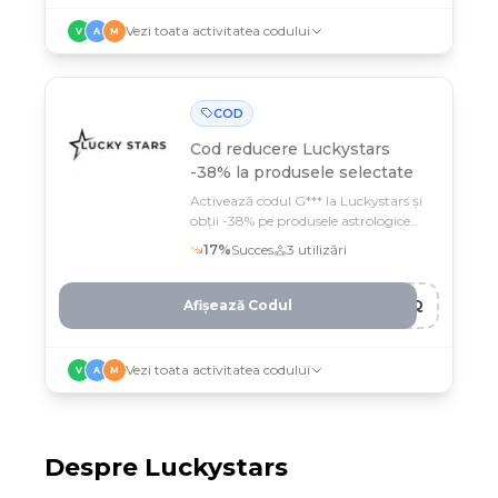
Vezi toata activitatea codului
V
A
M
COD
Cod reducere
Luckystars
-38% la produsele selectate
Activează codul G*** la Luckystars și
obții -38% pe produsele astrologice
selectate până pe 12 februarie
17
%
Succes
3
utilizări
Afișează Codul
PWQ
Vezi toata activitatea codului
V
A
M
Despre
Luckystars