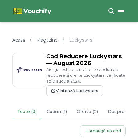
Vouchify
Acasă
/
Magazine
/
Luckystars
Cod Reducere
Luckystars
—
August
2026
Aici găsești cele mai bune coduri de
reducere și oferte
Luckystars
, verificate
azi
9
august
2026
.
Vizitează
Luckystars
Toate (3)
Coduri (1)
Oferte (2)
Despre
Lucky
Adaugă un cod