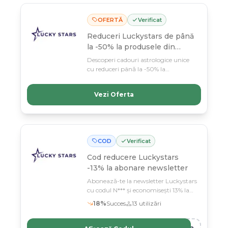
OFERTĂ
Verificat
Reduceri Luckystars de până
la -50% la produsele din
selecție
Descoperi cadouri astrologice unice
cu reduceri până la -50% la
Luckystars, primul magazin online
100% dedicat tematicii stelelor.
Vezi Oferta
Profită de oferta lunilor februarie-
martie și găsești daruri perfecte
pentru orice pasionat de astrologie.
COD
Verificat
Cod reducere
Luckystars
-13% la abonare newsletter
Abonează-te la newsletter Luckystars
cu codul N*** și economisești 13% la
produsele astrologice
18
%
Succes
13
utilizări