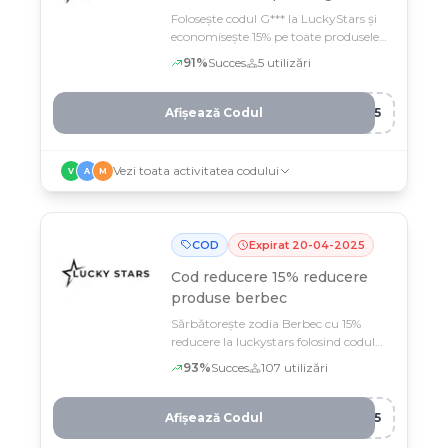
Folosește codul G*** la LuckyStars și
economisește 15% pe toate produsele
Gemeni până pe 22 iunie
91
%
Succes
5
utilizări
Afișează Codul
I15
Vezi toata activitatea codului
V
A
M
COD
Expirat
20
-
04
-
2025
Cod reducere
15% reducere
produse berbec
Sărbătorește zodia Berbec cu 15%
reducere la luckystars folosind codul
BER***
93
%
Succes
107
utilizări
Afișează Codul
C15