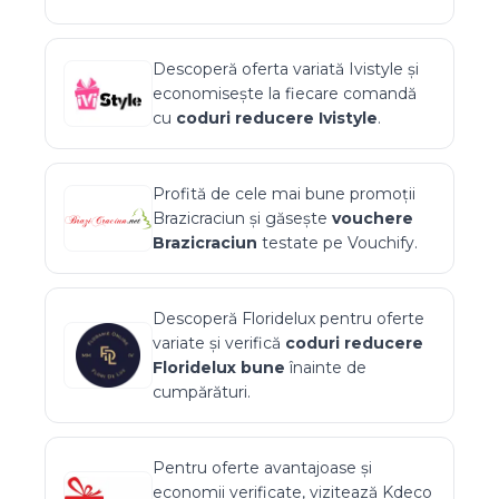
Descoperă oferta variată
Ivistyle
și
economisește la fiecare comandă
cu
coduri reducere
Ivistyle
.
Profită de cele mai bune promoții
Brazicraciun
și găsește
vouchere
Brazicraciun
testate pe Vouchify.
Descoperă
Floridelux
pentru oferte
variate și verifică
coduri reducere
Floridelux
bune
înainte de
cumpărături.
Pentru oferte avantajoase și
economii verificate, vizitează
Kdeco