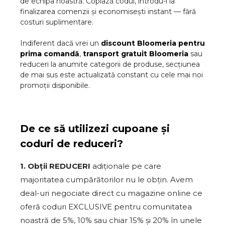
de echipa noastră. Copiază codul, introdu-l la
finalizarea comenzii și economisești instant — fără
costuri suplimentare.
Indiferent dacă vrei un
discount
Bloomeria
pentru
prima comandă
,
transport gratuit
Bloomeria
sau
reduceri la anumite categorii de produse, secțiunea
de mai sus este actualizată constant cu cele mai noi
promoții disponibile.
De ce să utilizezi cupoane și
coduri de reduceri?
1. Obții REDUCERI
adiționale pe care
majoritatea cumpărătorilor nu le obțin. Avem
deal-uri negociate direct cu magazine online ce
oferă coduri EXCLUSIVE pentru comunitatea
noastră de 5%, 10% sau chiar 15% și 20% în unele