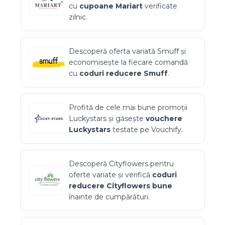
cu
cupoane
Mariart
verificate
zilnic.
Descoperă oferta variată
Smuff
și
economisește la fiecare comandă
cu
coduri reducere
Smuff
.
Profită de cele mai bune promoții
Luckystars
și găsește
vouchere
Luckystars
testate pe Vouchify.
Descoperă
Cityflowers
pentru
oferte variate și verifică
coduri
reducere
Cityflowers
bune
înainte de cumpărături.