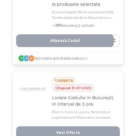
la produsele selectate
Economisește 16% la aranjamentele
florale selectate de la Bloomeria cu
codul E***
19
%
Succes
2
utilizări
Afișează Codul
PMC
Vezi toata activitatea codului
V
A
M
OFERTĂ
Expirat
31
-
07
-
2025
Livrare Gratuita in București,
in interval de 3 ore.
Flori în 3 ore la ușa ta, fără costuri
suplimentare! Bloomeria livrează
gratuit în București, oricând ai
nevoie, până în august 2025.
Vezi Oferta