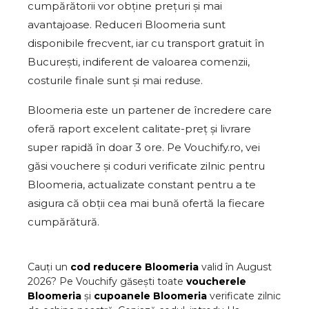
cumpărătorii vor obține prețuri și mai
avantajoase. Reduceri Bloomeria sunt
disponibile frecvent, iar cu transport gratuit în
București, indiferent de valoarea comenzii,
costurile finale sunt și mai reduse.
Bloomeria este un partener de încredere care
oferă raport excelent calitate-preț și livrare
super rapidă în doar 3 ore. Pe Vouchify.ro, vei
găsi vouchere și coduri verificate zilnic pentru
Bloomeria, actualizate constant pentru a te
asigura că obții cea mai bună ofertă la fiecare
cumpărătură.
Cauți un
cod reducere
Bloomeria
valid în
August
2026
? Pe Vouchify găsești toate
voucherele
Bloomeria
și
cupoanele
Bloomeria
verificate zilnic