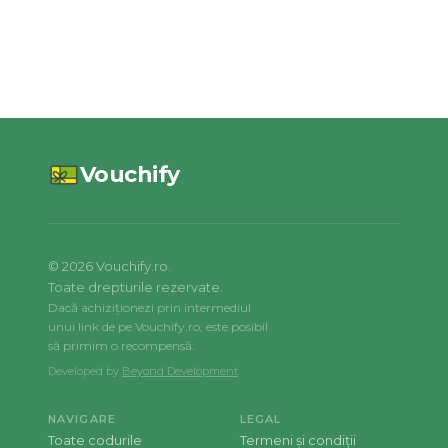
Vouchify
©
2026
Vouchify.ro.
Toate drepturile rezervate.
Dacă achiziționezi prin intermediul
unui link de pe Vouchify.ro, este posibil
să primim o recompensă.
Developed by
Beyond Development
NAVIGARE
LEGAL
Toate codurile
Termeni și condiții