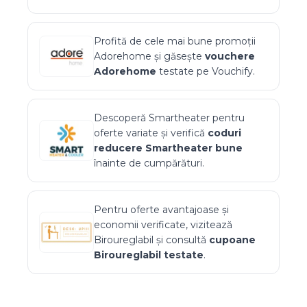
Profită de cele mai bune promoții
Adorehome
și găsește
vouchere
Adorehome
testate pe Vouchify.
Descoperă
Smartheater
pentru
oferte variate și verifică
coduri
reducere
Smartheater
bune
înainte de cumpărături.
Pentru oferte avantajoase și
economii verificate, vizitează
Biroureglabil
și consultă
cupoane
Biroureglabil
testate
.