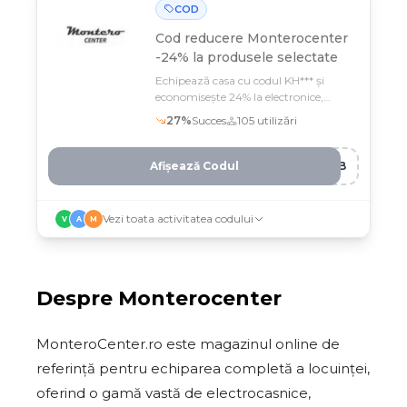
COD
Cod reducere
Monterocenter
-24% la produsele selectate
Echipează casa cu codul KH*** și
economisește 24% la electronice,
mobilier și articole pentru grădină pe
27
%
Succes
105
utilizări
Monterocenter
Afișează Codul
RDB
Vezi toata activitatea codului
V
A
M
Despre
Monterocenter
MonteroCenter.ro este magazinul online de
referință pentru echiparea completă a locuinței,
oferind o gamă vastă de electrocasnice,