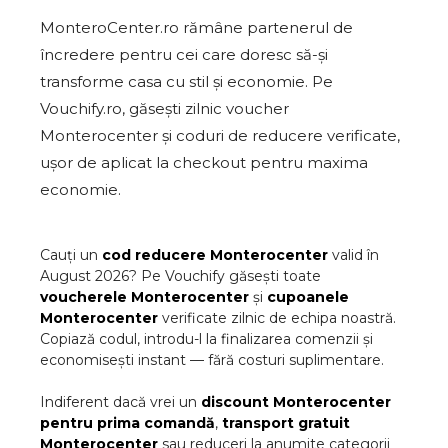
MonteroCenter.ro rămâne partenerul de
încredere pentru cei care doresc să-și
transforme casa cu stil și economie. Pe
Vouchify.ro, găsești zilnic voucher
Monterocenter și coduri de reducere verificate,
ușor de aplicat la checkout pentru maxima
economie.
Cauți un
cod reducere
Monterocenter
valid în
August
2026
? Pe Vouchify găsești toate
voucherele
Monterocenter
și
cupoanele
Monterocenter
verificate zilnic de echipa noastră.
Copiază codul, introdu-l la finalizarea comenzii și
economisești instant — fără costuri suplimentare.
Indiferent dacă vrei un
discount
Monterocenter
pentru prima comandă
,
transport gratuit
Monterocenter
sau reduceri la anumite categorii