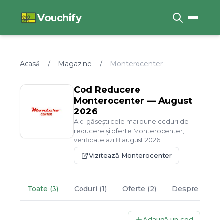
Vouchify
Acasă
/
Magazine
/
Monterocenter
Cod Reducere
Monterocenter
—
August
2026
Aici găsești cele mai bune coduri de
reducere și oferte
Monterocenter
,
verificate azi
8
august
2026
.
Vizitează
Monterocenter
Toate (3)
Coduri (1)
Oferte (2)
Despre
Mont
Adaugă un cod