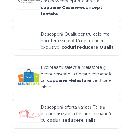
Casanewconcept
și consultă
cupoane
Casanewconcept
testate
.
Descoperă
Qualit
pentru cele mai
noi oferte și profită de reduceri
exclusive:
coduri reducere
Qualit
.
Explorează selecția
Melastore
și
economisește la fiecare comandă
cu
cupoane
Melastore
verificate
zilnic.
Descoperă oferta variată
Talis
și
economisește la fiecare comandă
cu
coduri reducere
Talis
.