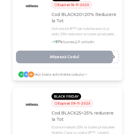
Expirat
16
-
11
-
2025
Cod BLACK20=20% Reducere
la Tot
Activează B*** pe nobilacasa.ro și
obții 25% reducere la toate produsele
cu preț întreg pentru comenzi peste
91
%
Succes
11
utilizări
199 lei
Afișează Codul
K20
Vezi toata activitatea codului
V
A
M
BLACK FRIDAY
Expirat
09
-
11
-
2025
Cod BLACK25=25% reducere
la Tot
Economisește 25% la toate produsele
Nobila Casa cu codul B***, valabil