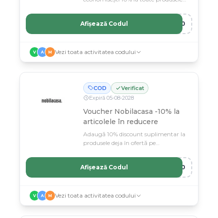
din magazin.
Afișează Codul
O10
Vezi toata activitatea codului
V
A
M
COD
Verificat
Expiră
05
-
08
-
2028
Voucher Nobilacasa -10% la
articolele în reducere
Adaugă 10% discount suplimentar la
produsele deja în ofertă pe
Nobilacasa.
Afișează Codul
I10
Vezi toata activitatea codului
V
A
M