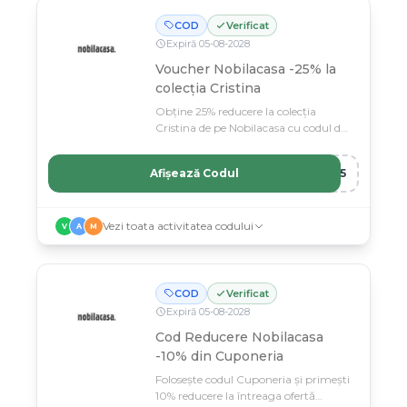
COD
Verificat
Expiră
05
-
08
-
2028
Voucher Nobilacasa -25% la
colecția Cristina
Obține 25% reducere la colecția
Cristina de pe Nobilacasa cu codul de
voucher exclusiv.
Afișează Codul
A25
Vezi toata activitatea codului
V
A
M
COD
Verificat
Expiră
05
-
08
-
2028
Cod Reducere Nobilacasa
-10% din Cuponeria
Folosește codul Cuponeria și primești
10% reducere la întreaga ofertă