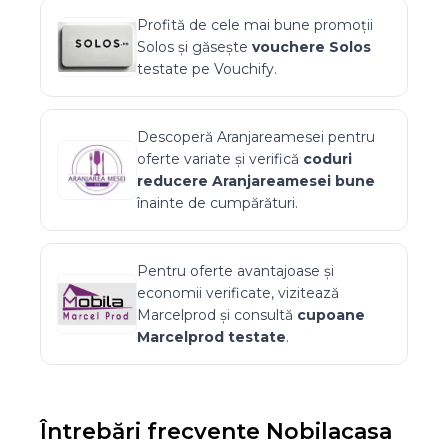
Profită de cele mai bune promoții
Solos
și găsește
vouchere
Solos
testate pe Vouchify.
Descoperă
Aranjareamesei
pentru
oferte variate și verifică
coduri
reducere
Aranjareamesei
bune
înainte de cumpărături.
Pentru oferte avantajoase și
economii verificate, vizitează
Marcelprod
și consultă
cupoane
Marcelprod
testate
.
Întrebări frecvente
Nobilacasa