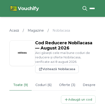
Vouchify
Acasă
/
Magazine
/
Nobilacasa
Cod Reducere
Nobilacasa
—
August
2026
Aici găsești cele mai bune coduri de
reducere și oferte
Nobilacasa
,
verificate azi
8
august
2026
.
Vizitează
Nobilacasa
Toate (9)
Coduri (6)
Oferte (3)
Despre
Nobi
Adaugă un cod