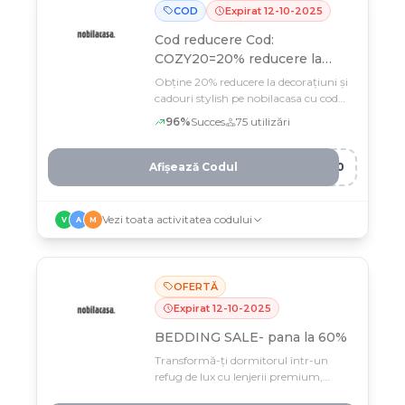
COD
Expirat
12
-
10
-
2025
Cod reducere
Cod:
COZY20=20% reducere la
comenzile peste 199 lei
Obține 20% reducere la decorațiuni și
cadouri stylish pe nobilacasa cu codul
COZ*** până pe 12 octombrie
96
%
Succes
75
utilizări
Afișează Codul
Y20
Vezi toata activitatea codului
V
A
M
OFERTĂ
Expirat
12
-
10
-
2025
BEDDING SALE- pana la 60%
Transformă-ți dormitorul într-un
refug de lux cu lenjerii premium,
perne ergonomice și decorațiuni la