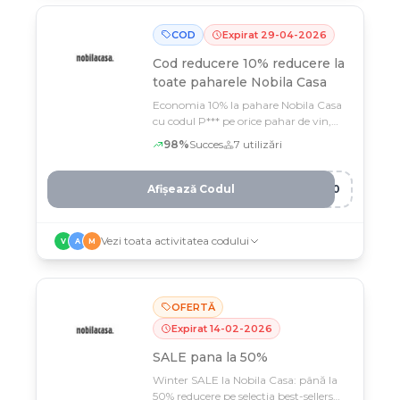
COD
Expirat
29
-
04
-
2026
Cod reducere
10% reducere la
toate paharele Nobila Casa
Economia 10% la pahare Nobila Casa
cu codul P*** pe orice pahar de vin,
apă sau cocktail
98
%
Succes
7
utilizări
Afișează Codul
R10
Vezi toata activitatea codului
V
A
M
OFERTĂ
Expirat
14
-
02
-
2026
SALE pana la 50%
Winter SALE la Nobila Casa: până la
50% reducere pe selectia best-sellers