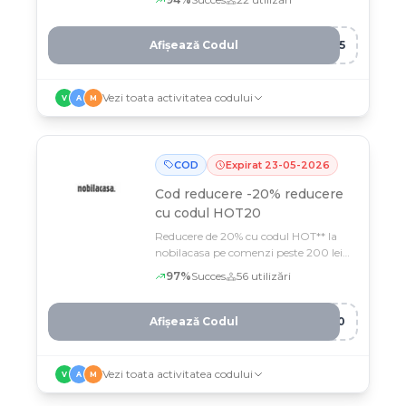
minimă
Afișează Codul
O15
Vezi toata activitatea codului
V
A
M
COD
Expirat
23
-
05
-
2026
Cod reducere
-20% reducere
cu codul HOT20
Reducere de 20% cu codul HOT** la
nobilacasa pe comenzi peste 200 lei,
valabilă până pe 24 mai
97
%
Succes
56
utilizări
Afișează Codul
T20
Vezi toata activitatea codului
V
A
M