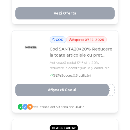
până pe 15 februarie! Refă-ți casa cu
stil și buget redus — nu lăsa oferta
Vezi Oferta
asta să plece.
COD
Expirat
07
-
12
-
2025
Cod SANTA20=20% Reducere
la toate articolele cu pret
intreg
Activează codul S*** și ia 20%
reducere la decorațiunile și cadourile
de Crăciun de la Nobila Casa
92
%
Succes
5
utilizări
Afișează Codul
A20
Vezi toata activitatea codului
V
A
M
BLACK FRIDAY