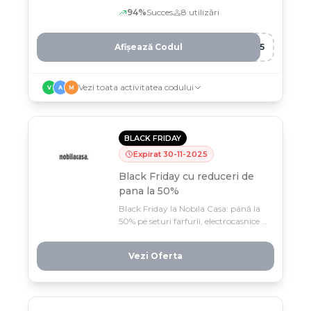
doar până pe 9 noiembrie la comenzi
94
%
Succes
8
utilizări
peste 199 lei
Afișează Codul
K25
Vezi toata activitatea codului
V
A
M
BLACK FRIDAY
Expirat
30
-
11
-
2025
Black Friday cu reduceri de
pana la 50%
Black Friday la Nobila Casa: până la
50% pe seturi farfurii, electrocasnice și
tacâmuri – cadourile perfecte pentru
sărbători! Grăbește-te, oferta e
Vezi Oferta
valabilă doar până 30 noiembrie.