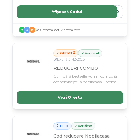
Nobilacasa.
Afișează Codul
A10
Vezi toata activitatea codului
V
A
M
OFERTĂ
Verificat
Expiră
31
-
12
-
2026
REDUCERI COMBO
Cumpără bestseller-uri în combo și
economisește la nobilacasa – oferta
limitată la stoc disponibil!
Combineaza produsele tale preferate
Vezi Oferta
si obtine preturi reduse pana la 31
decembrie 2026.
COD
Verificat
Cod reducere
Nobilacasa