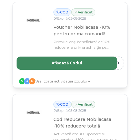
COD
Verificat
Expiră
05
-
08
-
2028
Voucher Nobilacasa -10%
pentru prima comandă
Primii clienți beneficiază de 10%
reducere la prima achiziție pe
magazinul Nobilacasa.
Afișează Codul
A10
Vezi toata activitatea codului
V
A
M
COD
Verificat
Expiră
05
-
08
-
2028
Cod Reducere Nobilacasa
-10% reducere totală
Activează codul Cuponero și
economisești 10% la toate produsele