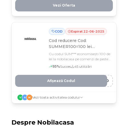
reduceri de până la 60% la nobilacasa.
Vezi Oferta
Oferta e valabilă doar până în
octombrie, deci profită acum de
prețurile acestea!
COD
Expirat
22
-
06
-
2025
Cod reducere
Cod:
SUMMER100=100 lei
reducere la comenzile de
Cu codul SUM*** economisești 100 de
peste 399 lei
lei la nobilacasa pe comenzi de peste
399 lei, doar până pe 22 iunie
95
%
Succes
45
utilizări
Afișează Codul
100
Vezi toata activitatea codului
V
A
M
Despre
Nobilacasa