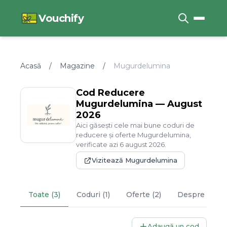
Vouchify
Acasă
/
Magazine
/
Mugurdelumina
Cod Reducere
Mugurdelumina
—
August
2026
Aici găsești cele mai bune coduri de
reducere și oferte
Mugurdelumina
,
verificate azi
6
august
2026
.
Vizitează
Mugurdelumina
Toate (3)
Coduri (1)
Oferte (2)
Despre
Mugu
Adaugă un cod