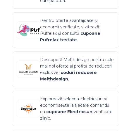
cumpărături.
Pentru oferte avantajoase și
economii verificate, vizitează
Pufrelax
și consultă
cupoane
Pufrelax
testate
.
Descoperă
Melthdesign
pentru cele
mai noi oferte și profită de reduceri
exclusive:
coduri reducere
Melthdesign
.
Explorează selecția
Electricsun
și
economisește la fiecare comandă
cu
cupoane
Electricsun
verificate
zilnic.