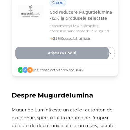
COD
Cod reducere
Mugurdelumina
-12% la produsele selectate
Economisești 12% la lămpile și
decorurile handmade de la Mugur de
Lumină cu codul T***
25
%
Succes
8
utilizări
Afișează Codul
WZ5
Vezi toata activitatea codului
V
A
M
Despre
Mugurdelumina
Mugur de Lumină este un atelier autohton de
excelenție, specializat în crearea de lămpi și
obiecte de decor unice din lemn masiv, lucrate