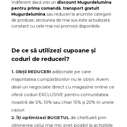
Indiferent dacă vrei un
discount
Mugurdelumina
pentru prima comandă
,
transport gratuit
Mugurdelumina
sau reduceri la anumite categorii
de produse, secțiunea de mai sus este actualizată
constant cu cele mai noi promoții disponibile.
De ce să utilizezi cupoane și
coduri de reduceri?
1. Obții REDUCERI
adiționale pe care
majoritatea cumpărătorilor nu le obțin. Avem
deal-uri negociate direct cu magazine online ce
oferă coduri EXCLUSIVE pentru comunitatea
noastră de 5%, 10% sau chiar 15% și 20% în unele
cazuri.
2. Îți optimizezi BUGETUL
de cheltuieli prin
obținerea celui mai mic preț posibil la achizițiile