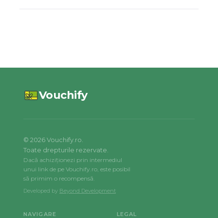
Vouchify
©
2026
Vouchify.ro.
Toate drepturile rezervate.
Dacă achiziționezi prin intermediul
unui link de pe Vouchify.ro, este posibil
să primim o recompensă.
Developed by
Beyond Development
NAVIGARE
LEGAL