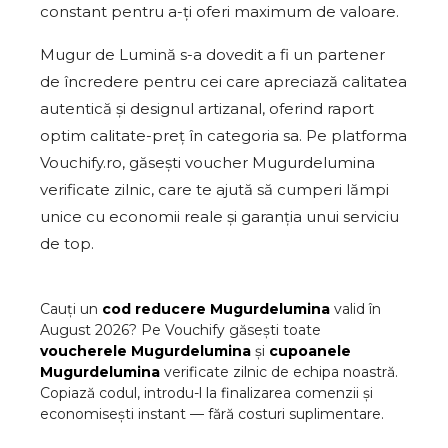
constant pentru a-ți oferi maximum de valoare.
Mugur de Lumină s-a dovedit a fi un partener
de încredere pentru cei care apreciază calitatea
autentică și designul artizanal, oferind raport
optim calitate-preț în categoria sa. Pe platforma
Vouchify.ro, găsești voucher Mugurdelumina
verificate zilnic, care te ajută să cumperi lămpi
unice cu economii reale și garanția unui serviciu
de top.
Cauți un
cod reducere
Mugurdelumina
valid în
August
2026
? Pe Vouchify găsești toate
voucherele
Mugurdelumina
și
cupoanele
Mugurdelumina
verificate zilnic de echipa noastră.
Copiază codul, introdu-l la finalizarea comenzii și
economisești instant — fără costuri suplimentare.