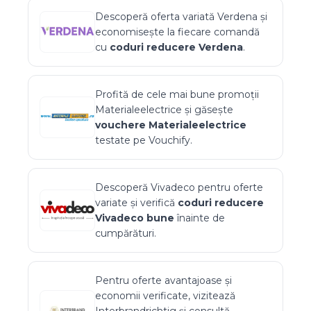
Descoperă oferta variată
Verdena
și
economisește la fiecare comandă
cu
coduri reducere
Verdena
.
Profită de cele mai bune promoții
Materialeelectrice
și găsește
vouchere
Materialeelectrice
testate pe Vouchify.
Descoperă
Vivadeco
pentru oferte
variate și verifică
coduri reducere
Vivadeco
bune
înainte de
cumpărături.
Pentru oferte avantajoase și
economii verificate, vizitează