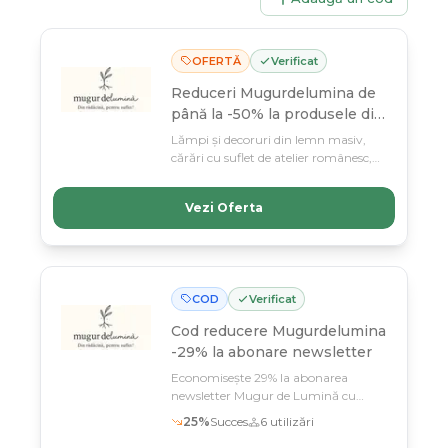
OFERTĂ
Verificat
Reduceri Mugurdelumina de
până la -50% la produsele din
selecție
Lămpi și decoruri din lemn masiv,
cărări cu suflet de atelier românesc,
acum cu reduceri de până la -50%.
Profită până pe 11 martie de oferta
Vezi Oferta
asta și transformă-ți casa cu piese
unice, lucrate manual.
COD
Verificat
Cod reducere
Mugurdelumina
-29% la abonare newsletter
Economisește 29% la abonarea
newsletter Mugur de Lumină cu
codul N*** și primești oferte exclusive
25
%
Succes
6
utilizări
la lămpile din lemn masiv