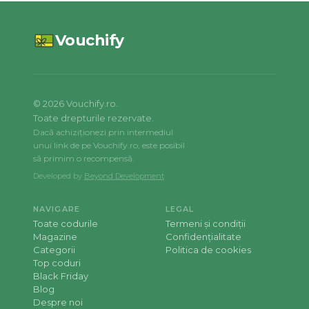
Vouchify
©
2026
Vouchify.ro.
Toate drepturile rezervate.
Dacă achiziționezi prin intermediul
unui link de pe Vouchify.ro, este posibil
să primim o recompensă.
Developed by
Beyond Development
NAVIGARE
LEGAL
Toate codurile
Termeni și condiții
Magazine
Confidențialitate
Categorii
Politica de cookies
Top coduri
Black Friday
Blog
Despre noi