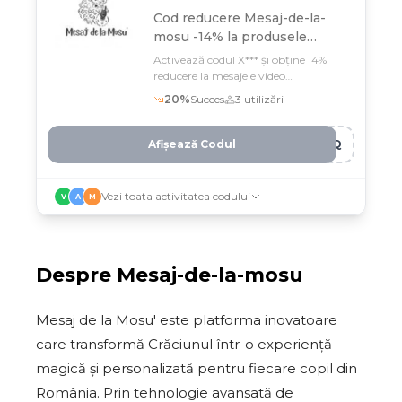
Cod reducere
Mesaj-de-la-
mosu -14% la produsele
selectate
Activează codul X*** și obține 14%
reducere la mesajele video
personalizate de la Moș Crăciun
20
%
Succes
3
utilizări
pentru copilul tău
Afișează Codul
4GQ
Vezi toata activitatea codului
V
A
M
Despre
Mesaj-de-la-mosu
Mesaj de la Mosu' este platforma inovatoare
care transformă Crăciunul într-o experiență
magică și personalizată pentru fiecare copil din
România. Prin tehnologie avansată de