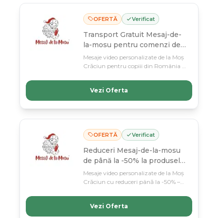
OFERTĂ
Verificat
Transport Gratuit Mesaj-de-
la-mosu pentru comenzi de
min. 200 lei
Mesaje video personalizate de la Moș
Crăciun pentru copiii din România –
livrate în 4 ore! Transport gratuit la
comenzi de minimum 200 lei, doar
Vezi Oferta
până pe 11 martie.
OFERTĂ
Verificat
Reduceri Mesaj-de-la-mosu
de până la -50% la produsele
din selecție
Mesaje video personalizate de la Moș
Crăciun cu reduceri până la -50% –
magia sărbătorilor livrata în 4 ore
garantat. Profita acum, oferta
Vezi Oferta
valabilă până pe 11 martie!