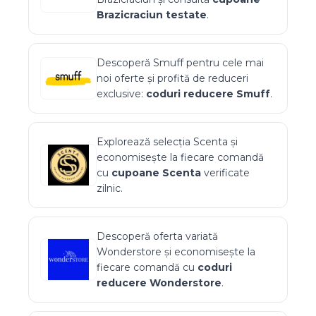
Brazicraciun
testate
.
Descoperă
Smuff
pentru cele mai
noi oferte și profită de reduceri
exclusive:
coduri reducere
Smuff
.
Explorează selecția
Scenta
și
economisește la fiecare comandă
cu
cupoane
Scenta
verificate
zilnic.
Descoperă oferta variată
Wonderstore
și economisește la
fiecare comandă cu
coduri
reducere
Wonderstore
.