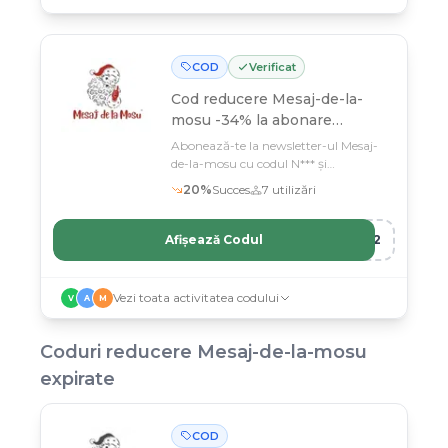
COD
Verificat
Cod reducere
Mesaj-de-la-
mosu -34% la abonare
newsletter
Abonează-te la newsletter-ul Mesaj-
de-la-mosu cu codul N*** și
economisești 34% la experiența
20
%
Succes
7
utilizări
magică a copilului tău de Crăciun
Afișează Codul
R12
Vezi toata activitatea codului
V
A
M
Coduri reducere
Mesaj-de-la-mosu
expirate
COD