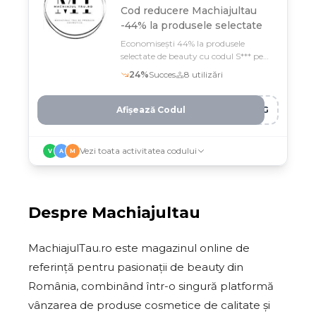
Cod reducere
Machiajultau
-44% la produsele selectate
Economisești 44% la produsele
selectate de beauty cu codul S*** pe
MachiajulTau
24
%
Succes
8
utilizări
Afișează Codul
BIG
Vezi toata activitatea codului
V
A
M
Despre
Machiajultau
MachiajulTau.ro este magazinul online de
referință pentru pasionații de beauty din
România, combinând într-o singură platformă
vânzarea de produse cosmetice de calitate și