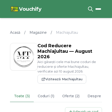
Vouchify
Acasă
/
Magazine
/
Machiajultau
Cod Reducere
Machiajultau
—
August
2026
Aici găsești cele mai bune coduri de
reducere și oferte
Machiajultau
,
verificate azi
10
august
2026
.
Vizitează
Machiajultau
Toate (3)
Coduri (1)
Oferte (2)
Despre
Machi
Adaugă un cod