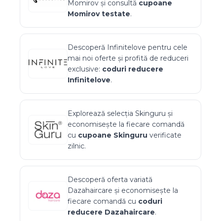
Momirov
și consultă
cupoane
Momirov
testate
.
Descoperă
Infinitelove
pentru cele
mai noi oferte și profită de reduceri
exclusive:
coduri reducere
Infinitelove
.
Explorează selecția
Skinguru
și
economisește la fiecare comandă
cu
cupoane
Skinguru
verificate
zilnic.
Descoperă oferta variată
Dazahaircare
și economisește la
fiecare comandă cu
coduri
reducere
Dazahaircare
.