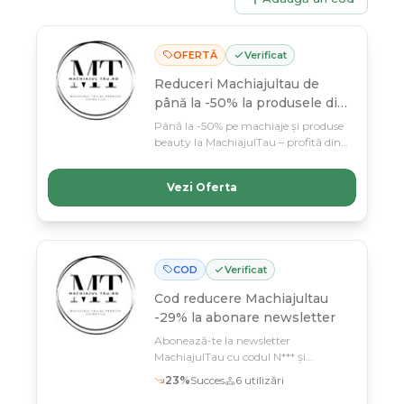
OFERTĂ
Verificat
Reduceri Machiajultau de
până la -50% la produsele din
selecție
Până la -50% pe machiaje și produse
beauty la MachiajulTau – profită din
februarie până în martie! Stocuri
limitate, doar pe selectie, deci nu
Vezi Oferta
amâna.
COD
Verificat
Cod reducere
Machiajultau
-29% la abonare newsletter
Abonează-te la newsletter
MachiajulTau cu codul N*** și
economisește 29% la prima comandă
23
%
Succes
6
utilizări