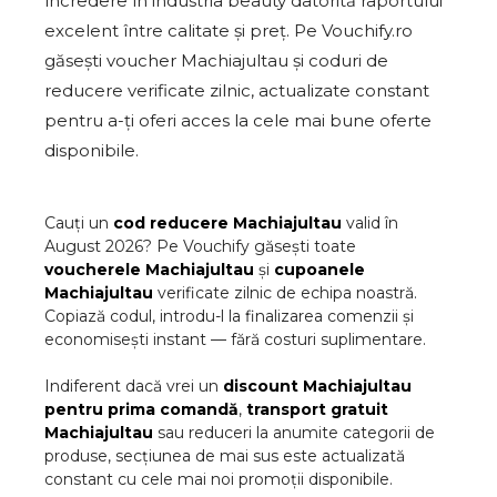
încredere în industria beauty datorită raportului
excelent între calitate și preț. Pe Vouchify.ro
găsești voucher Machiajultau și coduri de
reducere verificate zilnic, actualizate constant
pentru a-ți oferi acces la cele mai bune oferte
disponibile.
Cauți un
cod reducere
Machiajultau
valid în
August
2026
? Pe Vouchify găsești toate
voucherele
Machiajultau
și
cupoanele
Machiajultau
verificate zilnic de echipa noastră.
Copiază codul, introdu-l la finalizarea comenzii și
economisești instant — fără costuri suplimentare.
Indiferent dacă vrei un
discount
Machiajultau
pentru prima comandă
,
transport gratuit
Machiajultau
sau reduceri la anumite categorii de
produse, secțiunea de mai sus este actualizată
constant cu cele mai noi promoții disponibile.