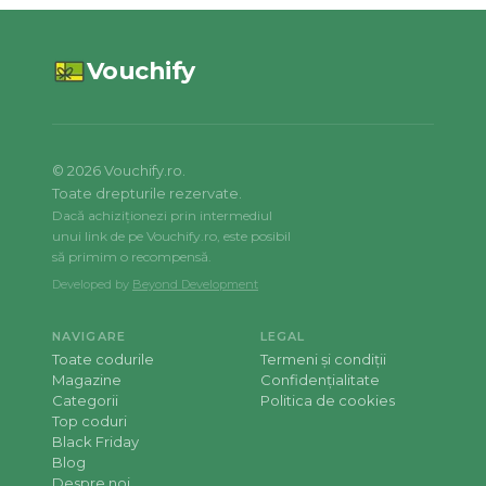
Vouchify
©
2026
Vouchify.ro.
Toate drepturile rezervate.
Dacă achiziționezi prin intermediul
unui link de pe Vouchify.ro, este posibil
să primim o recompensă.
Developed by
Beyond Development
NAVIGARE
LEGAL
Toate codurile
Termeni și condiții
Magazine
Confidențialitate
Categorii
Politica de cookies
Top coduri
Black Friday
Blog
Despre noi