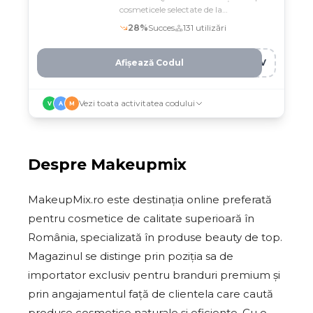
cosmeticele selectate de la
Makeupmix
28
%
Succes
131
utilizări
Afișează Codul
ILV
Vezi toata activitatea codului
V
A
M
Despre
Makeupmix
MakeupMix.ro este destinația online preferată
pentru cosmetice de calitate superioară în
România, specializată în produse beauty de top.
Magazinul se distinge prin poziția sa de
importator exclusiv pentru branduri premium și
prin angajamentul față de clientela care caută
produse cosmetice naturale și eficiente. Cu o