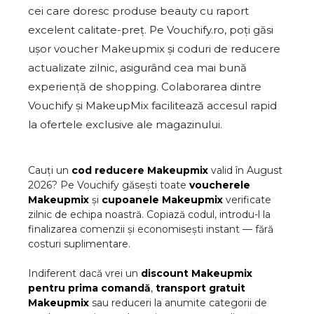
cei care doresc produse beauty cu raport
excelent calitate-preț. Pe Vouchify.ro, poți găsi
ușor voucher Makeupmix și coduri de reducere
actualizate zilnic, asigurând cea mai bună
experiență de shopping. Colaborarea dintre
Vouchify și MakeupMix facilitează accesul rapid
la ofertele exclusive ale magazinului.
Cauți un
cod reducere
Makeupmix
valid în
August
2026
? Pe Vouchify găsești toate
voucherele
Makeupmix
și
cupoanele
Makeupmix
verificate
zilnic de echipa noastră. Copiază codul, introdu-l la
finalizarea comenzii și economisești instant — fără
costuri suplimentare.
Indiferent dacă vrei un
discount
Makeupmix
pentru prima comandă
,
transport gratuit
Makeupmix
sau reduceri la anumite categorii de