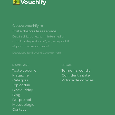
Vouchify
©
2026
Vouchify.ro.
Toate drepturile rezervate.
Dacă achiziționezi prin intermediul
unui link de pe Vouchify.ro, este posibil
să primim o recompensă.
Developed by
Beyond Development
NAVIGARE
LEGAL
Toate codurile
Termeni și condiții
Magazine
Confidențialitate
Categorii
Politica de cookies
Top coduri
Black Friday
Blog
Despre noi
Metodologie
Contact