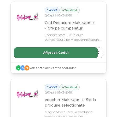
COD
Verificat
Expiră
05
-
08
-
2028
Cod Reducere Makeupmix
-10% pe cumparaturi
Economisește 10% la orice
cumpărătură pe Makeupmix folosind
codul de reducere special.
Afișează Codul
X10
Vezi toata activitatea codului
V
A
M
COD
Verificat
Expiră
05
-
08
-
2028
Voucher Makeupmix -5% la
produse selectionate
Obține 5% reducere la produsele
selectionate din magazinul