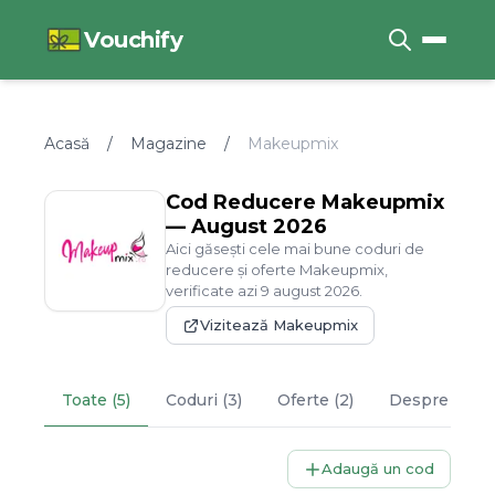
Vouchify
Acasă
/
Magazine
/
Makeupmix
Cod Reducere
Makeupmix
—
August
2026
Aici găsești cele mai bune coduri de
reducere și oferte
Makeupmix
,
verificate azi
9
august
2026
.
Vizitează
Makeupmix
Toate (5)
Coduri (3)
Oferte (2)
Despre
Make
Adaugă un cod