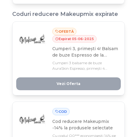
Coduri reducere
Makeupmix
expirate
OFERTĂ
Expirat
05
-
06
-
2025
Cumperi 3, primești 4! Balsam
de buze Espresso de la
AuraSkin Beauty!
Cumperi 3 balsame de buze
AuraSkin Espresso, primești 4
GRATUIT! Ofertă limitată până pe 5
iunie – balsamul cu gust intens de
Vezi Oferta
cafea, hidratare maximă și SPF 15 pe
care l-ai tot visat.
COD
Cod reducere
Makeupmix
-14% la produsele selectate
Cu codul Q0*** economisești 14% pe