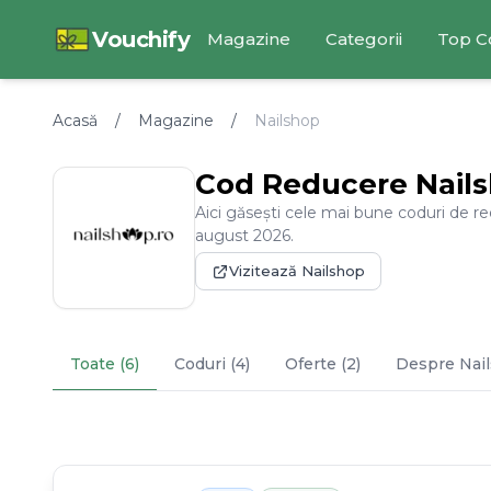
Vouchify
Magazine
Categorii
Top C
Acasă
/
Magazine
/
Nailshop
Cod Reducere
Nail
Aici găsești cele mai bune coduri de r
august
2026
.
Vizitează
Nailshop
Toate (6)
Coduri (4)
Oferte (2)
Despre
Nai