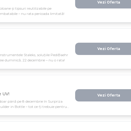
Vezi Oferta
oane și tipsuri reutilizabile pe
 imbatabile – nu rata perioada limitată!
Vezi Oferta
instrumentele Staleks, soluțiile PediBaehr
eie duminică, 22 decembrie – nu o rata!
e UV!
Vezi Oferta
doar până pe 8 decembrie în Surpriza
ilder in Bottle – tot ce-ți trebuie pentru