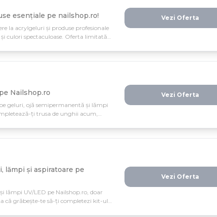
use esențiale pe nailshop.ro!
Vezi Oferta
re la acrylgeluri și produse profesionale
 și culori spectaculoase. Oferta limitată
 manichiura perfectă cu economia maximă!
pe Nailshop.ro
Vezi Oferta
 pe geluri, ojă semipermanentă și lămpi
mpletează-ți trusa de unghii acum,
i, lămpi și aspiratoare pe
Vezi Oferta
i și lămpi UV/LED pe Nailshop.ro, doar
șa că grăbește-te să-ți completezi kit-ul