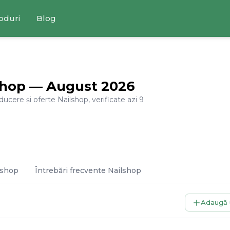
oduri
Blog
shop
—
August
2026
educere și oferte
Nailshop
, verificate azi
9
lshop
Întrebări frecvente
Nailshop
Adaugă 