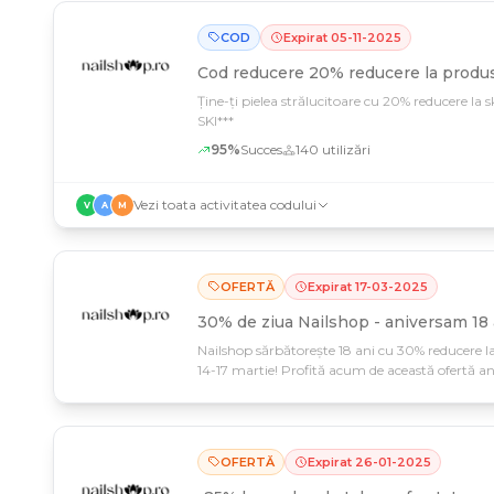
COD
Expirat
05
-
11
-
2025
Cod reducere
20% reducere la produ
Ține-ți pielea strălucitoare cu 20% reducere la s
SKI***
95
%
Succes
140
utilizări
Vezi toata activitatea codului
V
A
M
OFERTĂ
Expirat
17
-
03
-
2025
30% de ziua Nailshop - aniversam 18 
Nailshop sărbătorește 18 ani cu 30% reducere la
14-17 martie! Profită acum de această ofertă ani
OFERTĂ
Expirat
26
-
01
-
2025