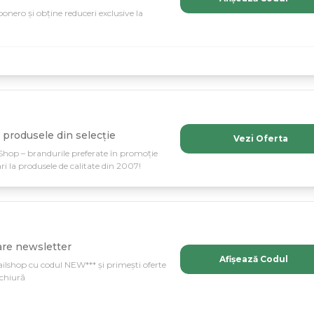
onero și obține reduceri exclusive la
 produsele din selecție
Vezi Oferta
ilShop – brandurile preferate în promoție
i la produsele de calitate din 2007!
are newsletter
Afișează Codul
ilshop cu codul NEW*** și primești oferte
ichiură