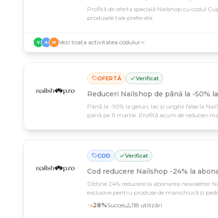
Profită de oferta specială Nailshop cu codul Cup
produsele tale preferate.
Vezi toata activitatea codului
V
A
M
OFERTĂ
Verificat
Reduceri Nailshop de până la -50% la
Până la -50% la geluri, lac și unghii false la Na
până pe 11 martie. Profită acum de reduceri mar
COD
Verificat
Cod reducere
Nailshop -24% la abon
Obține 24% reducere la abonarea newsletter Na
exclusive pentru produse de manichiură și ped
28
%
Succes
118
utilizări