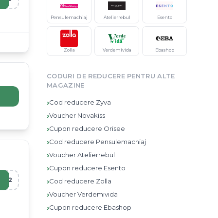
Pensulemachiaj
Atelierrebul
Esento
Zolla
Verdemivida
Ebashop
CODURI DE REDUCERE PENTRU ALTE
MAGAZINE
›
Cod reducere
Zyva
›
Voucher
Novakiss
›
Cupon reducere
Orisee
›
Cod reducere
Pensulemachiaj
›
Voucher
Atelierrebul
›
Cupon reducere
Esento
R12
›
Cod reducere
Zolla
›
Voucher
Verdemivida
›
Cupon reducere
Ebashop