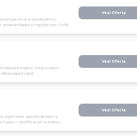
Vezi Oferta
ucere pe tot ce ai nevoie pentru
, produse Nappa și ingrijire corp. Profită
Vezi Oferta
reducere la geluri, baze și topuri
oferta expiră rapid.
Vezi Oferta
a unghii false, aparate de salon și
sunt gata — profită acum la prețuri