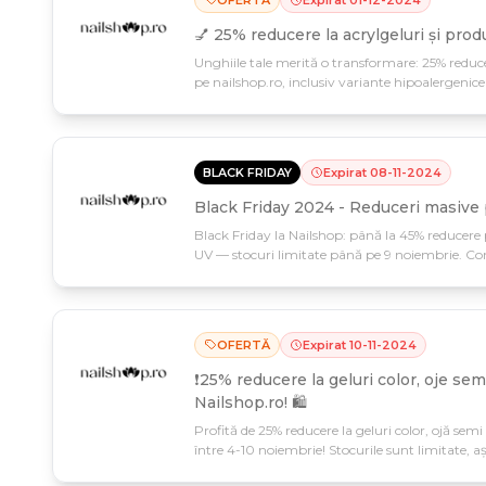
OFERTĂ
Expirat
01
-
12
-
2024
💅 25% reducere la acrylgeluri și prod
Unghiile tale merită o transformare: 25% reduce
pe nailshop.ro, inclusiv variante hipoalergenice
până pe 2 decembrie – grabește-te să-ți faci
BLACK FRIDAY
Expirat
08
-
11
-
2024
Black Friday 2024 - Reduceri masive 
Black Friday la Nailshop: până la 45% reducere
UV — stocuri limitate până pe 9 noiembrie. Co
înainte ca oferta să se termine!
OFERTĂ
Expirat
10
-
11
-
2024
❗️25% reducere la geluri color, oje sem
Nailshop.ro! 🛍️
Profită de 25% reducere la geluri color, ojă sem
între 4-10 noiembrie! Stocurile sunt limitate, a
de manicură la prețuri speciale.