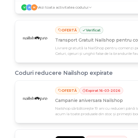
Vezi toata activitatea codului
V
A
M
OFERTĂ
Verificat
Transport Gratuit Nailshop pentru co
Livrare gratuită la NailShop pentru comenzi pes
Geluri, ojeiuri și unghii false de la brandurile fa
Coduri reducere
Nailshop
expirate
OFERTĂ
Expirat
16
-
03
-
2026
Campanie aniversara Nailshop
Nailshop sărbătorește 19 ani cu reduceri până la
acum la toate produsele din stoc și primești b