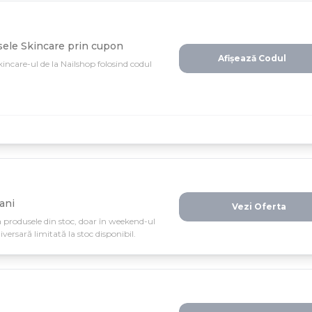
sele Skincare prin cupon
Afișează Codul
kincare-ul de la Nailshop folosind codul
ani
Vezi Oferta
 produsele din stoc, doar în weekend-ul
versară limitată la stoc disponibil.