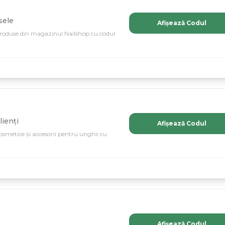
sele
Afișează Codul
produse din magazinul Nailshop cu codul
ienți
Afișează Codul
cosmetice și accesorii pentru unghii cu
Afișează Codul