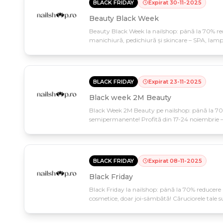
BLACK FRIDAY
Expirat
30
-
11
-
2025
Beauty Black Week
Beauty Black Week la nailshop: până la 70% red
manichiură, pedichiură și skincare – SPA, lampi
până pe 1 decembrie, oferta e limitată!
BLACK FRIDAY
Expirat
23
-
11
-
2025
Black week 2M Beauty
Black Week 2M Beauty pe nailshop: până la 70% 
semipermanente! Profită din 17-24 noiembrie – 
BLACK FRIDAY
Expirat
08
-
11
-
2025
Black Friday
Black Friday la nailshop: până la 70% reducere l
cosmetice, doar joi-sâmbătă! Căruciorele tale 
nemaiîntâlnite.