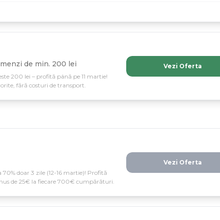
menzi de min. 200 lei
Vezi Oferta
te 200 lei – profită până pe 11 martie!
vorite, fără costuri de transport.
Vezi Oferta
 70% doar 3 zile (12-16 martie)! Profită
onus de 25€ la fiecare 700€ cumpărături.