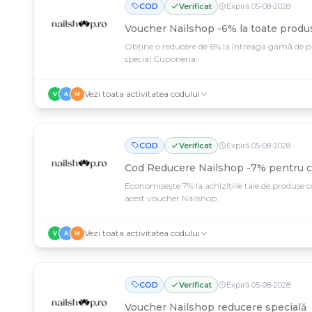
COD
Verificat
Expiră
05
-
08
-
2028
Voucher Nailshop -6% la toate produ
Obține o reducere de 6% la întreaga gamă de 
special Cuponeria.
Vezi toata activitatea codului
V
A
M
COD
Verificat
Expiră
05
-
08
-
2028
Cod Reducere Nailshop -7% pentru cl
Economisește 7% la achizițiile tale de produse 
acest voucher Nailshop.
Vezi toata activitatea codului
V
A
M
COD
Verificat
Expiră
05
-
08
-
2028
Voucher Nailshop reducere specială