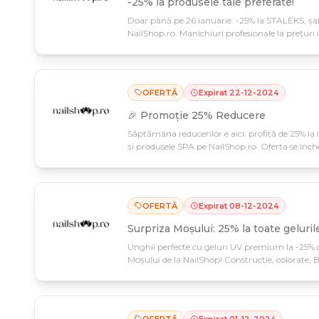
-25% la produsele tale preferate!
Doar până pe 26 ianuarie: -25% la STALEKS, șabl
NailShop.ro. Manichiuri profesionale la prețuri
OFERTĂ
Expirat
22
-
12
-
2024
🎉 Promoție 25% Reducere
Săptămâna reducerilor e aici: profită de 25% la 
și produsele SPA pe NailShop.ro. Oferta se înch
OFERTĂ
Expirat
08
-
12
-
2024
Surpriza Moșului: 25% la toate geluril
Unghii perfecte cu geluri UV premium la -25% 
Moșului de la NailShop! Construcție, colorate, Bu
strălucire în sărbători la preț special.