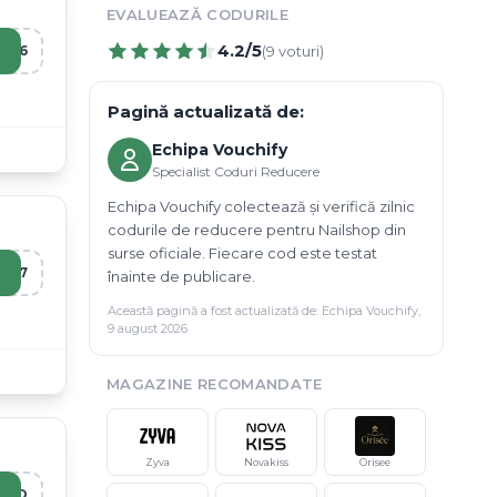
EVALUEAZĂ CODURILE
4.2
/5
IA6
(
9
voturi)
Pagină actualizată de:
Echipa Vouchify
Specialist Coduri Reducere
Echipa Vouchify colectează și verifică zilnic
codurile de reducere pentru Nailshop din
surse oficiale. Fiecare cod este testat
RI7
înainte de publicare.
Această pagină a fost actualizată de:
Echipa Vouchify
,
9 august 2026
MAGAZINE RECOMANDATE
Zyva
Novakiss
Orisee
ERO