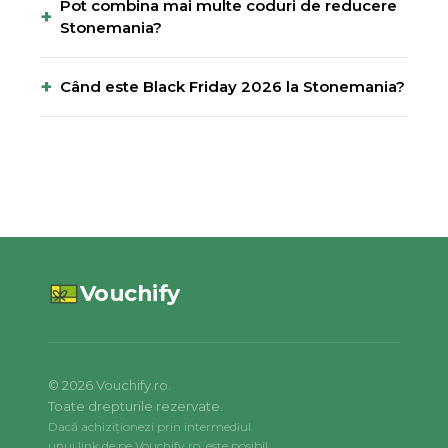
Pot combina mai multe coduri de reducere
+
Stonemania?
+
Când este Black Friday 2026 la Stonemania?
Vouchify
©
2026
Vouchify.ro.
Toate drepturile rezervate.
Dacă achiziționezi prin intermediul
unui link de pe Vouchify.ro, este posibil