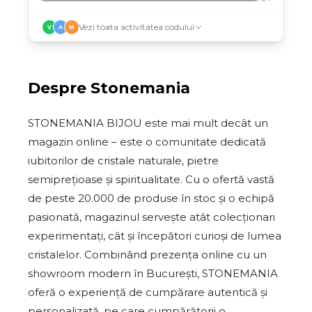
Vezi toata activitatea codului
V
A
M
Despre
Stonemania
STONEMANIA BIJOU este mai mult decât un
magazin online – este o comunitate dedicată
iubitorilor de cristale naturale, pietre
semiprețioase și spiritualitate. Cu o ofertă vastă
de peste 20.000 de produse în stoc și o echipă
pasionată, magazinul servește atât colecționari
experimentați, cât și începători curioși de lumea
cristalelor. Combinând prezența online cu un
showroom modern în București, STONEMANIA
oferă o experiență de cumpărare autentică și
personalizată, pe care cumpărătorii o