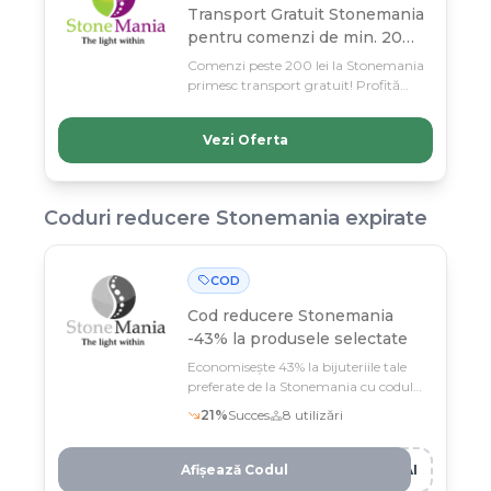
Transport Gratuit Stonemania
pentru comenzi de min. 200
lei
Comenzi peste 200 lei la Stonemania
primesc transport gratuit! Profită
până pe 11 martie și economisește pe
livrare la bijuteriile tale preferate.
Vezi Oferta
Coduri reducere
Stonemania
expirate
COD
Cod reducere
Stonemania
-43% la produsele selectate
Economisește 43% la bijuteriile tale
preferate de la Stonemania cu codul
T***
21
%
Succes
8
utilizări
Afișează Codul
HAI