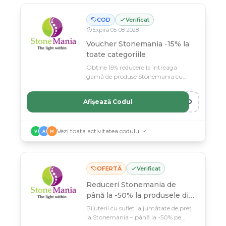
COD
Verificat
Expiră
05
-
08
-
2028
Voucher Stonemania -15% la
toate categoriile
Obține 15% reducere la întreaga
gamă de produse Stonemania cu
codul special Cuponero.
Afișează Codul
ERO
Vezi toata activitatea codului
V
A
M
OFERTĂ
Verificat
Reduceri Stonemania de
până la -50% la produsele din
selecție
Bijuterii cu suflet la jumătate de preț
la Stonemania – până la -50% pe