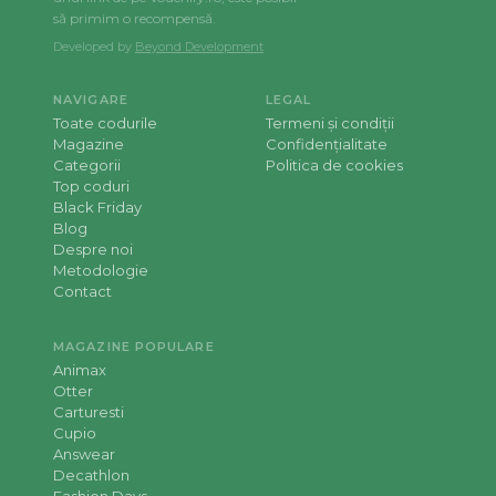
să primim o recompensă.
Developed by
Beyond Development
NAVIGARE
LEGAL
Toate codurile
Termeni și condiții
Magazine
Confidențialitate
Categorii
Politica de cookies
Top coduri
Black Friday
Blog
Despre noi
Metodologie
Contact
MAGAZINE POPULARE
Animax
Otter
Carturesti
Cupio
Answear
Decathlon