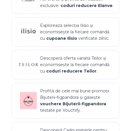
exclusive:
coduri reducere
Elanve
.
Explorează selecția
Ilisio
și
economisește la fiecare comandă
cu
cupoane
Ilisio
verificate zilnic.
Descoperă oferta variată
Teilor
și
economisește la fiecare comandă
cu
coduri reducere
Teilor
.
Profită de cele mai bune promoții
Bijuterii-figpandora
și găsește
vouchere
Bijuterii-figpandora
testate pe Vouchify.
Descoperă
Cadourisiperle
pentru