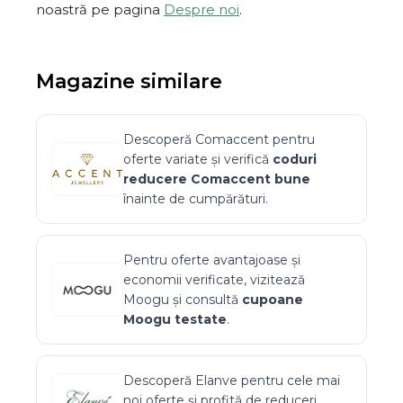
noastră pe pagina
Despre noi
.
Magazine similare
Descoperă
Comaccent
pentru
oferte variate și verifică
coduri
reducere
Comaccent
bune
înainte de cumpărături.
Pentru oferte avantajoase și
economii verificate, vizitează
Moogu
și consultă
cupoane
Moogu
testate
.
Descoperă
Elanve
pentru cele mai
noi oferte și profită de reduceri