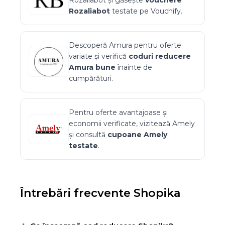
Rozaliabot
și găsește
vouchere
Rozaliabot
testate pe Vouchify.
Descoperă
Amura
pentru oferte
variate și verifică
coduri reducere
Amura
bune
înainte de
cumpărături.
Pentru oferte avantajoase și
economii verificate, vizitează
Amely
și consultă
cupoane
Amely
testate
.
Întrebări frecvente
Shopika