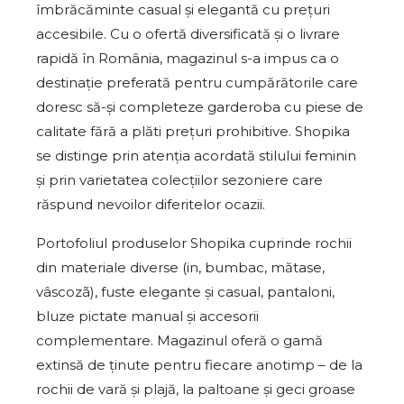
îmbrăcăminte casual și elegantă cu prețuri
accesibile. Cu o ofertă diversificată și o livrare
rapidă în România, magazinul s-a impus ca o
destinație preferată pentru cumpărătorile care
doresc să-și completeze garderoba cu piese de
calitate fără a plăti prețuri prohibitive. Shopika
se distinge prin atenția acordată stilului feminin
și prin varietatea colecțiilor sezoniere care
răspund nevoilor diferitelor ocazii.
Portofoliul produselor Shopika cuprinde rochii
din materiale diverse (in, bumbac, mătase,
vâscozã), fuste elegante și casual, pantaloni,
bluze pictate manual și accesorii
complementare. Magazinul oferă o gamă
extinsă de ținute pentru fiecare anotimp – de la
rochii de vară și plajă, la paltoane și geci groase