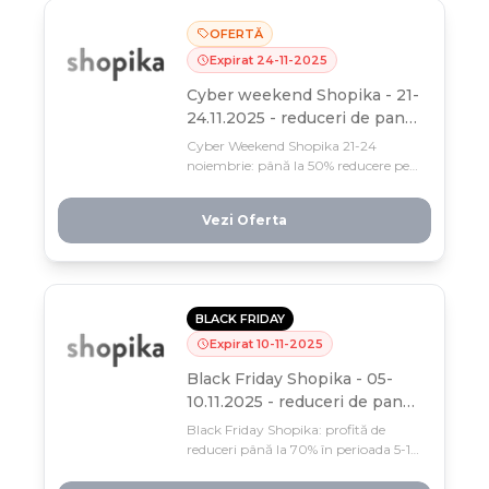
OFERTĂ
Expirat
24
-
11
-
2025
Cyber weekend Shopika - 21-
24.11.2025 - reduceri de pana
la 50%
Cyber Weekend Shopika 21-24
noiembrie: până la 50% reducere pe
mii de produse și bonusuri de până la
250 RON pentru comenzi multiple.
Vezi Oferta
Profită acum – doar 4 zile pentru cea
mai mare promoție de toamnă!
BLACK FRIDAY
Expirat
10
-
11
-
2025
Black Friday Shopika - 05-
10.11.2025 - reduceri de pana
la 70%
Black Friday Shopika: profită de
reduceri până la 70% în perioada 5-10
noiembrie! Grăbește-te, doar 6 zile
pentru a economisi masiv pe mii de