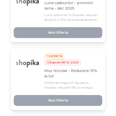
Luna cadourilor - promotii
iarna - dec 2025
Luna cadourilor la Shopika: reduceri
de până la 50% pe produse de sezon
între 16-31 decembrie. Profită acum
de ofertele iarna și găsești cadoul
Vezi Oferta
perfect cu prețuri care nu se mai
repetă!
OFERTĂ
Expirat
08
-
12
-
2025
Mos Nicolae - Reducere 15%
la tot
Profită de magia Sf. Nicolae la
Shopika: reducere 15% la întregul
sortiment, doar 5-8 decembrie!
Comenzi de minimum 2 produse îți
Vezi Oferta
aduc bonus 100 RON — o ofertă care
nu se repetă sezonul ăsta.