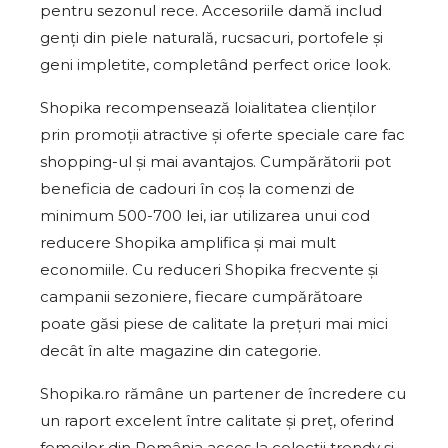
pentru sezonul rece. Accesoriile damă includ
genți din piele naturală, rucsacuri, portofele și
geni impletite, completând perfect orice look.
Shopika recompensează loialitatea clienților
prin promoții atractive și oferte speciale care fac
shopping-ul și mai avantajos. Cumpărătorii pot
beneficia de cadouri în coș la comenzi de
minimum 500-700 lei, iar utilizarea unui cod
reducere Shopika amplifica și mai mult
economiile. Cu reduceri Shopika frecvente și
campanii sezoniere, fiecare cumpărătoare
poate găsi piese de calitate la prețuri mai mici
decât în alte magazine din categorie.
Shopika.ro rămâne un partener de încredere cu
un raport excelent între calitate și preț, oferind
femeilor din România acces la colecții trendy și