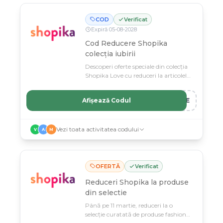
COD
Verificat
Expiră
05
-
08
-
2028
Cod Reducere Shopika
colecția iubirii
Descoperi oferte speciale din colecția
Shopika Love cu reduceri la articolele
preferate.
Afișează Codul
OVE
Vezi toata activitatea codului
V
A
M
OFERTĂ
Verificat
Reduceri Shopika la produse
din selectie
Până pe 11 martie, reduceri la o
selecție curatată de produse fashion