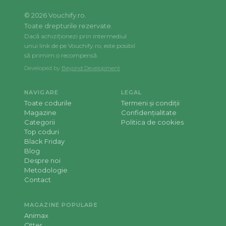
©
2026
Vouchify.ro.
Toate drepturile rezervate.
Dacă achiziționezi prin intermediul
unui link de pe Vouchify.ro, este posibil
să primim o recompensă.
Developed by
Beyond Development
NAVIGARE
LEGAL
Toate codurile
Termeni și condiții
Magazine
Confidențialitate
Categorii
Politica de cookies
Top coduri
Black Friday
Blog
Despre noi
Metodologie
Contact
MAGAZINE POPULARE
Animax
Otter