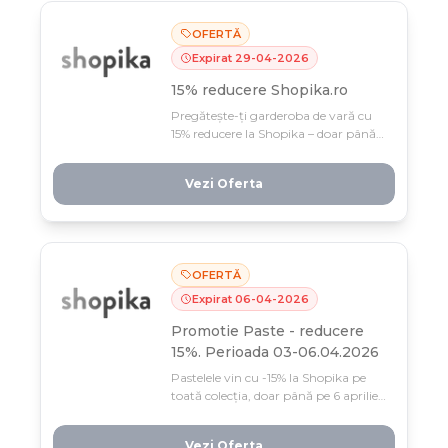
OFERTĂ
Expirat
29
-
04
-
2026
15% reducere Shopika.ro
Pregătește-ți garderoba de vară cu
15% reducere la Shopika – doar până
pe 30 aprilie, cât durează stocul!
Rochii, topuri și accesorii perfecte
Vezi Oferta
pentru sezonul cald te așteaptă la
prețuri irezistibile.
OFERTĂ
Expirat
06
-
04
-
2026
Promotie Paste - reducere
15%. Perioada 03-06.04.2026
Pastelele vin cu -15% la Shopika pe
toată colecția, doar până pe 6 aprilie!
Grăbește-te, oferta e limitată la
stocul disponibil.
Vezi Oferta