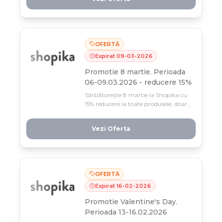
OFERTĂ
Expirat
09
-
03
-
2026
Promotie 8 martie. Perioada
06-09.03.2026 - reducere 15%
Sărbătorește 8 martie la Shopika cu
15% reducere la toate produsele, doar
4 zile (06-09 martie)! Grăbește-te,
oferta e valabilă în limita stocului
Vezi Oferta
disponibil.
OFERTĂ
Expirat
16
-
02
-
2026
Promotie Valentine's Day.
Perioada 13-16.02.2026