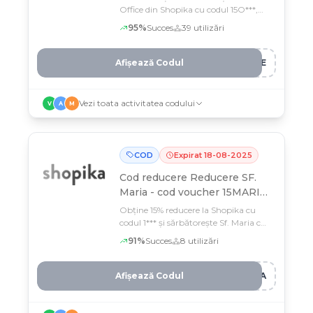
Office din Shopika cu codul 15O***,
valabil până pe 23 septembrie
95
%
Succes
39
utilizări
Afișează Codul
ICE
Vezi toata activitatea codului
V
A
M
COD
Expirat
18
-
08
-
2025
Cod reducere
Reducere SF.
Maria - cod voucher 15MARIA
- reducere 15%
Obține 15% reducere la Shopika cu
codul 1*** și sărbătorește Sf. Maria cu
shopping plin de avantaje
91
%
Succes
8
utilizări
Afișează Codul
RIA