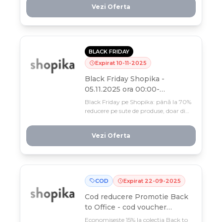
Vezi Oferta
produse.
BLACK FRIDAY
Expirat
10
-
11
-
2025
Black Friday Shopika -
05.11.2025 ora 00:00-
10.11.2025 ora 23:59- reducere
Black Friday pe Shopika: până la 70%
in masa de la 15% pana la
reducere pe sute de produse, doar din
70%
5 până pe 10 noiembrie! Profită
acum de reducerile masive și nu lăsa
Vezi Oferta
această ocazie să trece.
COD
Expirat
22
-
09
-
2025
Cod reducere
Promotie Back
to Office - cod voucher
15OFFICE - reducere 15%
Economisește 15% la colecția Back to