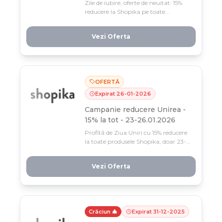
Zile de iubire, oferte de neuitat: 15%
reducere la Shopika pe toate
produsele (stoc limitat). Profită până
pe 16 februarie și surprinde-ți
Vezi Oferta
persoana specială cu cadoul perfect,
la preț de invidiat.
OFERTĂ
Expirat
26
-
01
-
2026
Campanie reducere Unirea -
15% la tot - 23-26.01.2026
Profită de Ziua Uniri cu 15% reducere
la toate produsele Shopika, doar 23-
26 ianuarie! Stocuri limitate și bonus
de 100 RON la comenzi multiple —
Vezi Oferta
nu rata această oportunitate de 4
zile.
Crăciun 🎄
Expirat
31
-
12
-
2025