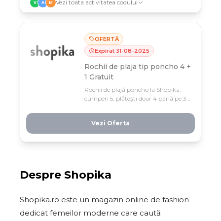
Vezi toata activitatea codului
V
A
M
OFERTĂ
Expirat
31
-
08
-
2025
Rochii de plaja tip poncho 4 +
1 Gratuit
Rochii de plajă poncho la Shopika:
cumperi 5, plătești doar 4 până pe 31
august! Profită de vara și
economisește pe întreaga ție de
Vezi Oferta
costume de baie elegante, fără
condiții de preț.
Despre
Shopika
Shopika.ro este un magazin online de fashion
dedicat femeilor moderne care caută