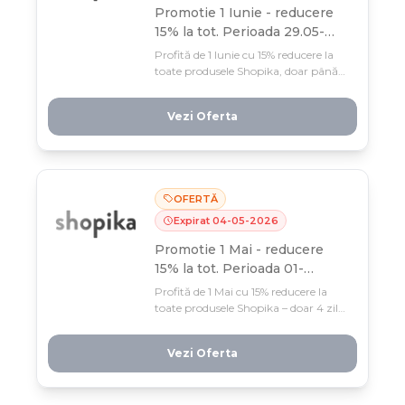
Promotie 1 Iunie - reducere
15% la tot. Perioada 29.05-
01.06.2026
Profită de 1 Iunie cu 15% reducere la
toate produsele Shopika, doar până
pe 1 iunie. Stocul e limitat, așa că
grăbește-te să pui în coș înainte să se
Vezi Oferta
termine!
OFERTĂ
Expirat
04
-
05
-
2026
Promotie 1 Mai - reducere
15% la tot. Perioada 01-
04.05.2026
Profită de 1 Mai cu 15% reducere la
toate produsele Shopika – doar 4 zile
și stoc limitat! Acum e momentul
perfect să-ți iei ce ți-ai dorit cu preț
Vezi Oferta
redus.