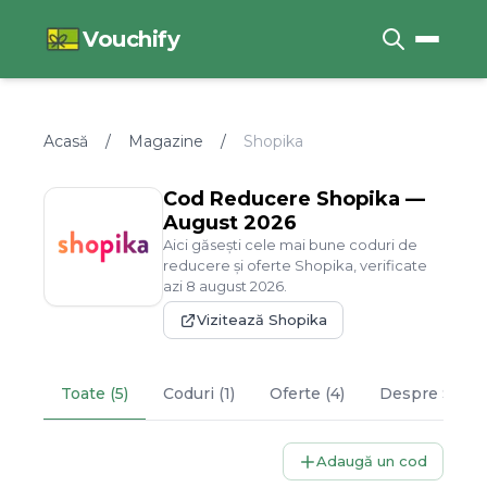
Vouchify
Acasă
/
Magazine
/
Shopika
Cod Reducere
Shopika
—
August
2026
Aici găsești cele mai bune coduri de
reducere și oferte
Shopika
, verificate
azi
8
august
2026
.
Vizitează
Shopika
Toate (5)
Coduri (1)
Oferte (4)
Despre
Shop
Adaugă un cod