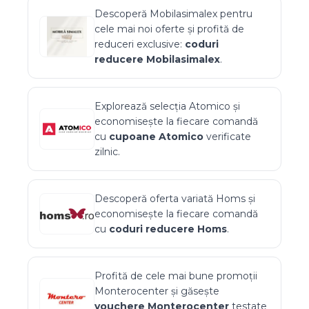
Descoperă
Mobilasimalex
pentru
cele mai noi oferte și profită de
reduceri exclusive:
coduri
reducere
Mobilasimalex
.
Explorează selecția
Atomico
și
economisește la fiecare comandă
cu
cupoane
Atomico
verificate
zilnic.
Descoperă oferta variată
Homs
și
economisește la fiecare comandă
cu
coduri reducere
Homs
.
Profită de cele mai bune promoții
Monterocenter
și găsește
vouchere
Monterocenter
testate