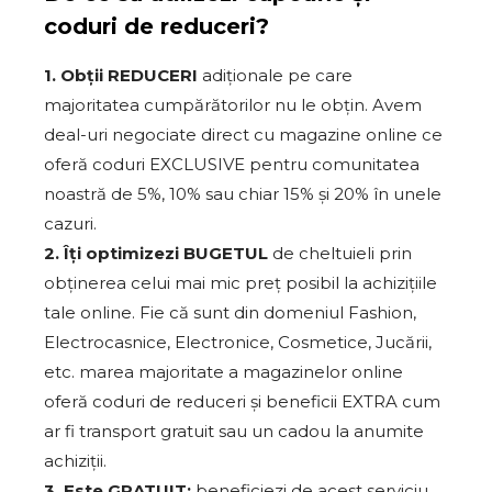
coduri de reduceri?
1. Obții REDUCERI
adiționale pe care
majoritatea cumpărătorilor nu le obțin. Avem
deal-uri negociate direct cu magazine online ce
oferă coduri EXCLUSIVE pentru comunitatea
noastră de 5%, 10% sau chiar 15% și 20% în unele
cazuri.
2. Îți optimizezi BUGETUL
de cheltuieli prin
obținerea celui mai mic preț posibil la achizițiile
tale online. Fie că sunt din domeniul Fashion,
Electrocasnice, Electronice, Cosmetice, Jucării,
etc. marea majoritate a magazinelor online
oferă coduri de reduceri și beneficii EXTRA cum
ar fi transport gratuit sau un cadou la anumite
achiziții.
3. Este GRATUIT:
beneficiezi de acest serviciu