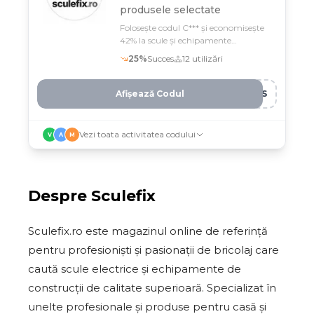
produsele selectate
Folosește codul C*** și economisește
42% la scule și echipamente
selectionate pe Sculefix
25
%
Succes
12
utilizări
Afișează Codul
QVS
Vezi toata activitatea codului
V
A
M
Despre
Sculefix
Sculefix.ro este magazinul online de referință
pentru profesioniști și pasionații de bricolaj care
caută scule electrice și echipamente de
construcții de calitate superioară. Specializat în
unelte profesionale și produse pentru casă și