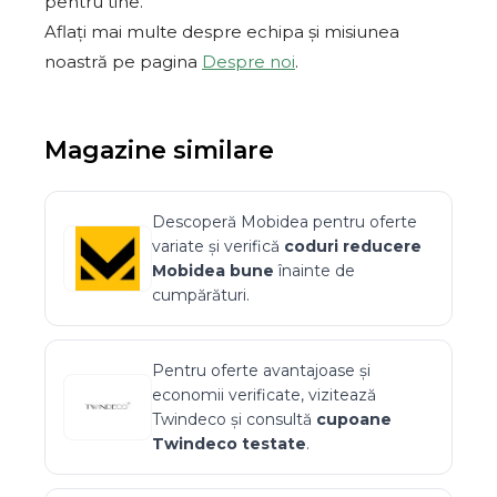
pentru tine.
Aflați mai multe despre echipa și misiunea
noastră pe pagina
Despre noi
.
Magazine similare
Descoperă
Mobidea
pentru oferte
variate și verifică
coduri reducere
Mobidea
bune
înainte de
cumpărături.
Pentru oferte avantajoase și
economii verificate, vizitează
Twindeco
și consultă
cupoane
Twindeco
testate
.