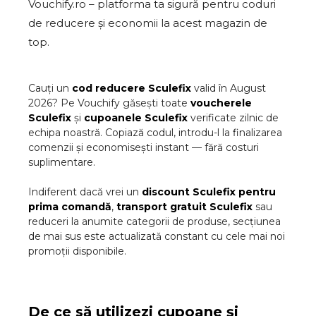
Vouchify.ro – platforma ta sigură pentru coduri
de reducere și economii la acest magazin de
top.
Cauți un
cod reducere
Sculefix
valid în
August
2026
? Pe Vouchify găsești toate
voucherele
Sculefix
și
cupoanele
Sculefix
verificate zilnic de
echipa noastră. Copiază codul, introdu-l la finalizarea
comenzii și economisești instant — fără costuri
suplimentare.
Indiferent dacă vrei un
discount
Sculefix
pentru
prima comandă
,
transport gratuit
Sculefix
sau
reduceri la anumite categorii de produse, secțiunea
de mai sus este actualizată constant cu cele mai noi
promoții disponibile.
De ce să utilizezi cupoane și