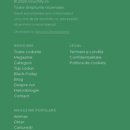
©
2026
Vouchify.ro.
Toate drepturile rezervate.
Dacă achiziționezi prin intermediul
unui link de pe Vouchify.ro, este posibil
să primim o recompensă.
Developed by
Beyond Development
NAVIGARE
LEGAL
Toate codurile
Termeni și condiții
Magazine
Confidențialitate
Categorii
Politica de cookies
Top coduri
Black Friday
Blog
Despre noi
Metodologie
Contact
MAGAZINE POPULARE
Animax
Otter
Carturesti