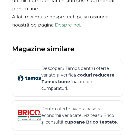
un mic comision, fără niciun cost suplimentar
pentru tine.
Aflați mai multe despre echipa și misiunea
noastră pe pagina
Despre noi
.
Magazine similare
Descoperă
Tamos
pentru oferte
variate și verifică
coduri reducere
Tamos
bune
înainte de
cumpărături.
Pentru oferte avantajoase și
economii verificate, vizitează
Brico
și consultă
cupoane
Brico
testate
.