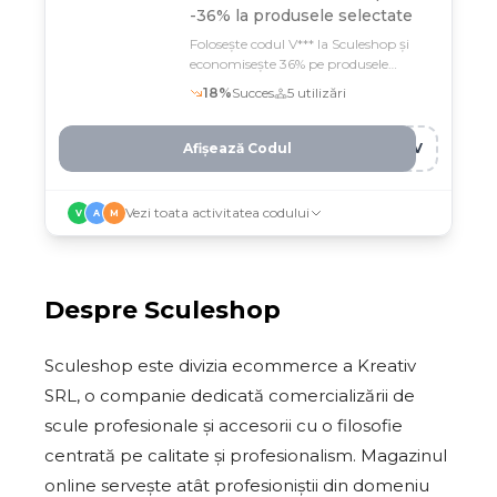
-36% la produsele selectate
Folosește codul V*** la Sculeshop și
economisește 36% pe produsele
selectate de calitate
18
%
Succes
5
utilizări
Afișează Codul
OPV
Vezi toata activitatea codului
V
A
M
Despre
Sculeshop
Sculeshop este divizia ecommerce a Kreativ
SRL, o companie dedicată comercializării de
scule profesionale și accesorii cu o filosofie
centrată pe calitate și profesionalism. Magazinul
online servește atât profesioniștii din domeniu