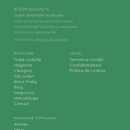
©
2026
Vouchify.ro.
Toate drepturile rezervate.
Dacă achiziționezi prin intermediul
unui link de pe Vouchify.ro, este posibil
să primim o recompensă.
Developed by
Beyond Development
NAVIGARE
LEGAL
Toate codurile
Termeni și condiții
Magazine
Confidențialitate
Categorii
Politica de cookies
Top coduri
Black Friday
Blog
Despre noi
Metodologie
Contact
MAGAZINE POPULARE
Animax
Otter