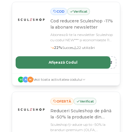
COD
Verificat
Cod reducere
Sculeshop -11%
la abonare newsletter
Abonează-te la newsletter Sculeshop
cu codul NEW*** și economisește 11%
la următoarea comandă
22
%
Succes
22
utilizări
Afișează Codul
R12
Vezi toata activitatea codului
V
A
M
OFERTĂ
Verificat
Reduceri Sculeshop de până
la -50% la produsele din
selecție
Sculeshop ți-aduce up to -50% la
branduri premium (OLFA,