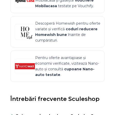
Mobilacasa
și găsește
vouchere
Mobilacasa
testate pe Vouchify.
Descoperă
Homewish
pentru oferte
variate și verifică
coduri reducere
Homewish
bune
înainte de
cumpărături.
Pentru oferte avantajoase și
economii verificate, vizitează
Nano-
auto
și consultă
cupoane
Nano-
auto
testate
.
Întrebări frecvente
Sculeshop