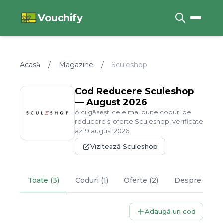
Vouchify
Acasă
/
Magazine
/
Sculeshop
Cod Reducere
Sculeshop
—
August
2026
Aici găsești cele mai bune coduri de
reducere și oferte
Sculeshop
, verificate
azi
9
august
2026
.
Vizitează
Sculeshop
Toate (3)
Coduri (1)
Oferte (2)
Despre
Scul
Adaugă un cod