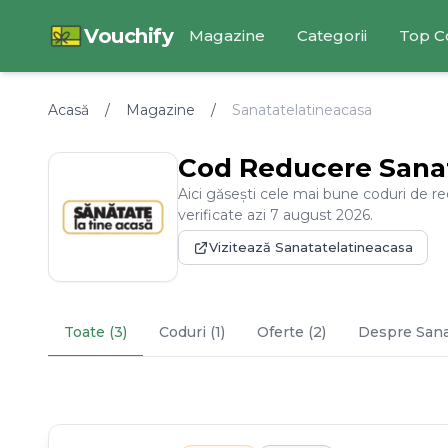
Vouchify
Magazine
Categorii
Top C
Acasă
/
Magazine
/
Sanatatelatineacasa
Cod Reducere
Sana
Aici găsești cele mai bune coduri de r
verificate azi
7
august
2026
.
Vizitează
Sanatatelatineacasa
Toate (3)
Coduri (1)
Oferte (2)
Despre
Sana