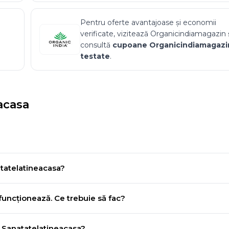
Pentru oferte avantajoase și economii
verificate, vizitează
Organicindiamagazin
consultă
cupoane
Organicindiamagazi
testate
.
acasa
tatelatineacasa?
uncționează. Ce trebuie să fac?
a Sanatatelatineacasa?