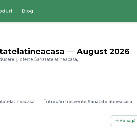
oduri
Blog
tatelatineacasa
—
August
2026
educere și oferte
Sanatatelatineacasa
,
tatelatineacasa
Întrebări frecvente
Sanatatelatineacasa
Adaugă 