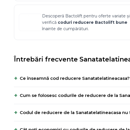
Descoperă
Bactolift
pentru oferte variate și
verifică
coduri reducere
Bactolift
bune
înainte de cumpărături.
Întrebări frecvente
Sanatatelatine
+
Ce înseamnă cod reducere Sanatatelatineacasa?
+
Cum se folosesc codurile de reducere de la Sana
+
Codul de reducere de la Sanatatelatineacasa nu f
+
Cât poți economisi cu codurile de reducere de l