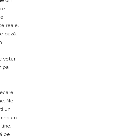
ne din
are
de
e reale,
de bază.
n
e voturi
hipa
iecare
ne. Ne
ti un
primi un
tine.
ră pe