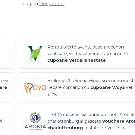
pagina
Despre noi
.
Pentru oferte avantajoase și economii
verificate, vizitează
Verdalis
și consultă
cupoane
Verdalis
testate
.
e și
Explorează selecția
Woya
și economisește
ere
fiecare comandă cu
cupoane
Woya
veri
zilnic.
Profită de cele mai bune promoții
Aronia-
i
charlottenburg
și găsește
vouchere
Aro
charlottenburg
testate pe Vouchify.