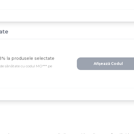
ate
3% la produsele selectate
Afișează Codul
 de sănătate cu codul MO*** pe