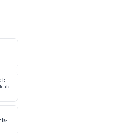
 la
ficate
nia-