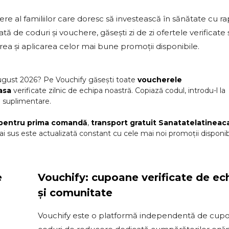
e al familiilor care doresc să investească în sănătate cu ra
tă de coduri și vouchere, găsești zi de zi ofertele verificate ș
ea și aplicarea celor mai bune promoții disponibile.
ugust
2026
? Pe Vouchify găsești toate
voucherele
asa
verificate zilnic de echipa noastră. Copiază codul, introdu-l la
i suplimentare.
pentru prima comandă
,
transport gratuit
Sanatatelatineac
i sus este actualizată constant cu cele mai noi promoții disponib
e
Vouchify: cupoane verificate de ec
și comunitate
Vouchify este o platformă independentă de cupo