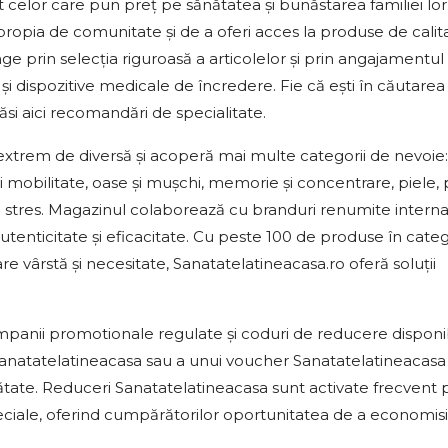
celor care pun preț pe sănătatea și bunăstarea familiei lor
propia de comunitate și de a oferi acces la produse de calit
e prin selecția riguroasă a articolelor și prin angajamentul
și dispozitive medicale de încredere. Fie că ești în căutarea
ăsi aici recomandări de specialitate.
xtrem de diversă și acoperă mai multe categorii de nevoie:
 mobilitate, oase și mușchi, memorie și concentrare, piele, p
stres. Magazinul colaborează cu branduri renumite interna
tenticitate și eficacitate. Cu peste 100 de produse în categ
are vârstă și necesitate, Sanatatelatineacasa.ro oferă soluții
campanii promotionale regulate și coduri de reducere disponi
 Sanatatelatineacasa sau a unui voucher Sanatatelatineacas
ătate. Reduceri Sanatatelatineacasa sunt activate frecvent 
eciale, oferind cumpărătorilor oportunitatea de a economisi