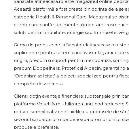
Sanatatelatineacasa.ro este magazinul online dedicat 
Această platformă a fost creată din dorința de a se a
categoria Health & Personal Care. Magazinul se disting
clienții care caută suplimente alimentare, cosmetice 
soluții pentru imunitate, energie sau frumusețe, vei g
Gama de produse de la Sanatatelatineacasa.ro este e
suplimente pentru sistem cardiovascular, articulate și
unghii, precum și suport pentru menopauză, somn și 
precum Doppelherz, Protefix și Alpecin, garantând au
"Organism solicitat" și colecții specialized pentru fiec
complete de wellness.
Clienții obțin avantaje financiare substanțiale prin 
platforma Vouchify.ro. Utilizarea unui cod reducere
reduce semnificativ cheltuielile cu produsele de săn
sezonul sărbătorilor și pe perioada promoziunilor sp
produsele preferate.