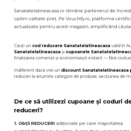
Sanatatelatineacasa.ro rămâne partenerul de încreder
optim calitate-preț. Pe Vouchify.ro, platforma certifica
actualizate pentru acest magazin, simplificând căutar
Cauți un
cod reducere
Sanatatelatineacasa
valid în
A
Sanatatelatineacasa
și
cupoanele
Sanatatelatineac
finalizarea comenzii și economisești instant — fără costur
Indiferent dacă vrei un
discount
Sanatatelatineacasa
reduceri la anumite categorii de produse, secțiunea de ma
De ce să utilizezi cupoane și coduri d
reduceri?
1. Obții REDUCERI
adiționale pe care majoritatea