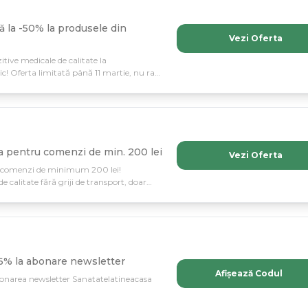
 la -50% la produsele din
Vezi Oferta
tive medicale de calitate la
ic! Oferta limitată până 11 martie, nu rata
a pentru comenzi de min. 200 lei
Vezi Oferta
ru comenzi de minimum 200 lei!
 calitate fără griji de transport, doar
6% la abonare newsletter
Afișează Codul
bonarea newsletter Sanatatelatineacasa