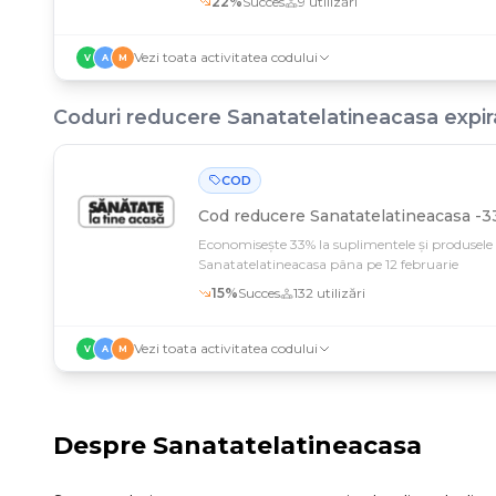
22
%
Succes
9
utilizări
Vezi toata activitatea codului
V
A
M
Coduri reducere
Sanatatelatineacasa
expir
COD
Cod reducere
Sanatatelatineacasa -3
Economisește 33% la suplimentele și produsele
Sanatatelatineacasa pâna pe 12 februarie
15
%
Succes
132
utilizări
Vezi toata activitatea codului
V
A
M
Despre
Sanatatelatineacasa