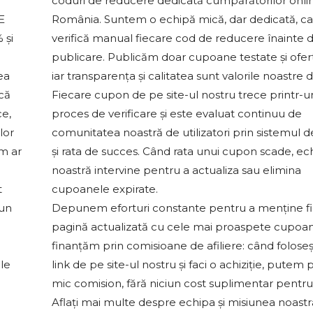
coduri de reducere dedicată cumpărătorilor onli
E
România. Suntem o echipă mică, dar dedicată, c
 și
verifică manual fiecare cod de reducere înainte 
publicare. Publicăm doar cupoane testate și ofert
ea
iar transparența și calitatea sunt valorile noastre 
 că
Fiecare cupon de pe site-ul nostru trece printr-u
ce,
proces de verificare și este evaluat continuu de
lor
comunitatea noastră de utilizatori prin sistemul d
um ar
și rata de succes. Când rata unui cupon scade, ec
noastră intervine pentru a actualiza sau elimina
t
cupoanele expirate.
-un
Depunem eforturi constante pentru a menține f
pagină actualizată cu cele mai proaspete cupoa
finanțăm prin comisioane de afiliere: când foloseș
le
link de pe site-ul nostru și faci o achiziție, putem 
mic comision, fără niciun cost suplimentar pentru 
Aflați mai multe despre echipa și misiunea noast