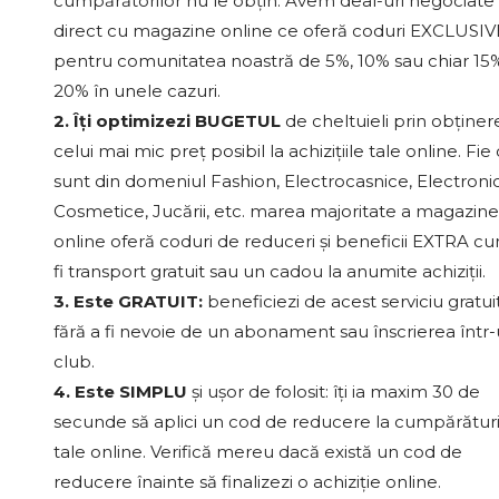
cumpărătorilor nu le obțin. Avem deal-uri negociate
direct cu magazine online ce oferă coduri EXCLUSIV
pentru comunitatea noastră de 5%, 10% sau chiar 15%
20% în unele cazuri.
2. Îți optimizezi BUGETUL
de cheltuieli prin obținer
celui mai mic preț posibil la achizițiile tale online. Fie
sunt din domeniul Fashion, Electrocasnice, Electroni
Cosmetice, Jucării, etc. marea majoritate a magazine
online oferă coduri de reduceri și beneficii EXTRA c
fi transport gratuit sau un cadou la anumite achiziții.
3. Este GRATUIT:
beneficiezi de acest serviciu gratui
fără a fi nevoie de un abonament sau înscrierea într
club.
4. Este SIMPLU
și ușor de folosit: îți ia maxim 30 de
secunde să aplici un cod de reducere la cumpărături
tale online. Verifică mereu dacă există un cod de
reducere înainte să finalizezi o achiziție online.