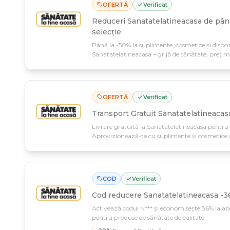
OFERTĂ
Verificat
Reduceri Sanatatelatineacasa de până
selecție
Până la -50% la suplimente, cosmetice și dispozi
Sanatatelatineacasa – grijă de sănătate, preț m
reducerile din selecție.
OFERTĂ
Verificat
Transport Gratuit Sanatatelatineacas
Livrare gratuită la Sanatatelatineacasa pent
Aprovizionează-te cu suplimente și cosmetice de
până pe 11 martie.
COD
Verificat
Cod reducere
Sanatatelatineacasa -3
Activează codul N*** și economisește 36% la a
pentru produse de sănătate de calitate