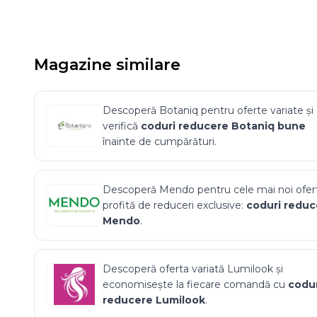
Magazine similare
Descoperă
Botaniq
pentru oferte variate și
verifică
coduri reducere
Botaniq
bune
înainte de cumpărături.
Descoperă
Mendo
pentru cele mai noi ofert
profită de reduceri exclusive:
coduri reduc
Mendo
.
Descoperă oferta variată
Lumilook
și
economisește la fiecare comandă cu
codur
reducere
Lumilook
.