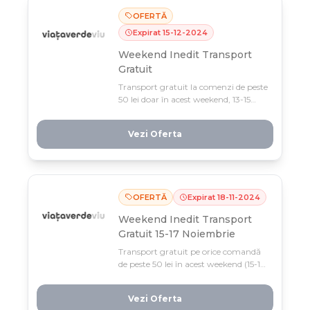
OFERTĂ
Expirat
15
-
12
-
2024
Weekend Inedit Transport
Gratuit
Transport gratuit la comenzi de peste
50 lei doar în acest weekend, 13-15
decembrie, la Viața Verde Viu! Profită
acum și bucură-te de livrare fără
Vezi Oferta
costuri suplimentare pe toata gama
de produse eco.
OFERTĂ
Expirat
18
-
11
-
2024
Weekend Inedit Transport
Gratuit 15-17 Noiembrie
Transport gratuit pe orice comandă
de peste 50 lei în acest weekend (15-17
noiembrie) la Viața Verde Viu! Profită
de livrare gratis și de mega-reducerile
Vezi Oferta
active acum în magazin.