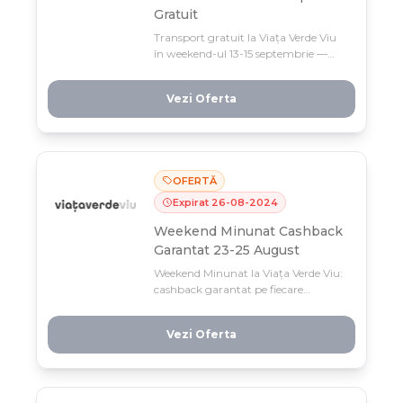
Gratuit
Transport gratuit la Viața Verde Viu
în weekend-ul 13-15 septembrie —
doar la comenzi de peste 50 lei!
Profită de această ofertă limitată și
Vezi Oferta
economisește pe livrare la produsele
tale preferate de la brandul tău
favorit.
OFERTĂ
Expirat
26
-
08
-
2024
Weekend Minunat Cashback
Garantat 23-25 August
Weekend Minunat la Viața Verde Viu:
cashback garantat pe fiecare
comandă între 23-25 august!
Economisești 10-30 lei direct la
Vezi Oferta
checkout, în funcție de valoarea
coșului tău.