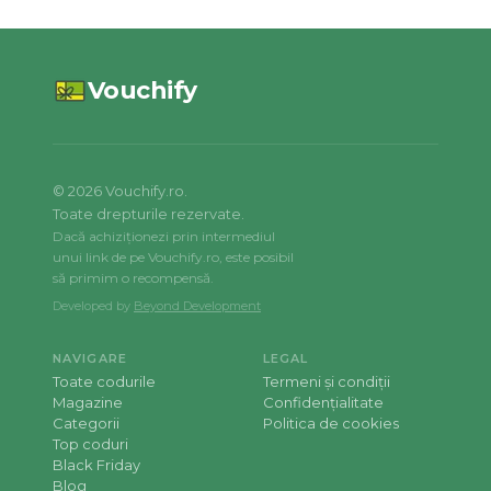
Vouchify
©
2026
Vouchify.ro.
Toate drepturile rezervate.
Dacă achiziționezi prin intermediul
unui link de pe Vouchify.ro, este posibil
să primim o recompensă.
Developed by
Beyond Development
NAVIGARE
LEGAL
Toate codurile
Termeni și condiții
Magazine
Confidențialitate
Categorii
Politica de cookies
Top coduri
Black Friday
Blog