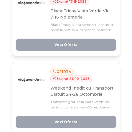
Expirat
17
-
11
-
2025
Black Friday Viata Verde Viu
7-16 Noiembrie
Black Friday Viata Verde Viu: reduceri
până la 50% la suplimente, cosmetice
și alimente naturale, plus cadouri
exclusive! Profită acum (7-16
Vezi Oferta
noiembrie) de cea mai mare
campanie a anului și revitalizează-ți
imunitatea cu produse 100%
naturale la prețuri de nerefuzat.
OFERTĂ
Expirat
26
-
10
-
2025
Weekend Inedit cu Transport
Gratuit 24-26 Octombrie
Transport gratuit la Viața Verde Viu
pentru comenzi peste 99 lei, doar în
weekendul 24-26 octombrie! Profită
acum de livrare fără costuri
Vezi Oferta
suplimentare și de reducerile active în
magazin.