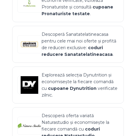
economii verificate, vizitează
Pronaturiste
și consultă
cupoane
Pronaturiste
testate
.
Descoperă
Sanatatelatineacasa
pentru cele mai noi oferte și profită
de reduceri exclusive:
coduri
reducere
Sanatatelatineacasa
.
Explorează selecția
Dynutrition
și
economisește la fiecare comandă
cu
cupoane
Dynutrition
verificate
zilnic.
Descoperă oferta variată
Naturastudio
și economisește la
fiecare comandă cu
coduri
reducere
Naturastudio
.