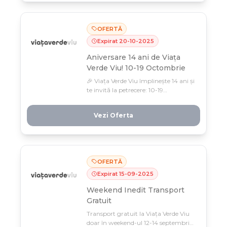
OFERTĂ
Expirat
20
-
10
-
2025
Aniversare 14 ani de Viața
Verde Viu! 10-19 Octombrie
🎉 Viața Verde Viu împlinește 14 ani și
te invită la petrecere: 10-19
octombrie, produse de îngrijire și
wellness la prețuri speciale!
Vezi Oferta
Aprovizionează-ți rutina zilnică cu
esențiale pentru sănătate, doar în
perioada aniversării.
OFERTĂ
Expirat
15
-
09
-
2025
Weekend Inedit Transport
Gratuit
Transport gratuit la Viața Verde Viu
doar în weekend-ul 12-14 septembrie