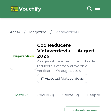
Vouchify
Acasă
/
Magazine
/
Viataverdeviu
Cod Reducere
Viataverdeviu
—
August
2026
Aici găsești cele mai bune coduri de
reducere și oferte
Viataverdeviu
,
verificate azi
9
august
2026
.
Vizitează
Viataverdeviu
Toate (3)
Coduri (1)
Oferte (2)
Despre
Viata
Adaugă un cod