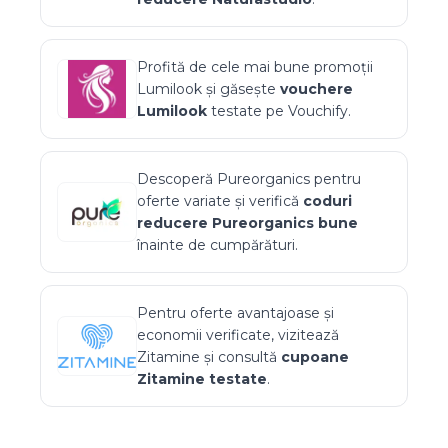
Profită de cele mai bune promoții
Lumilook
și găsește
vouchere
Lumilook
testate pe Vouchify.
Descoperă
Pureorganics
pentru
oferte variate și verifică
coduri
reducere
Pureorganics
bune
înainte de cumpărături.
Pentru oferte avantajoase și
economii verificate, vizitează
Zitamine
și consultă
cupoane
Zitamine
testate
.