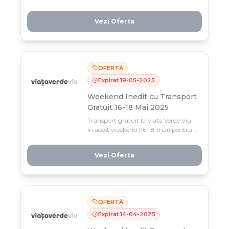
pentru comenzi peste 99 lei. Profită
acum de această ofertă limitată și
Vezi Oferta
descoperi mega-reducerile active în
magazin!
OFERTĂ
Expirat
19
-
05
-
2025
Weekend Inedit cu Transport
Gratuit 16-18 Mai 2025
Transport gratuit la Viața Verde Viu
în acest weekend (16-18 mai) pentru
comenzi peste 70 lei – ocazia perfectă
să îți umpli coșul cu produse bio și
Vezi Oferta
eco-friendly fără costuri de livrare.
Profită acum, oferta e limitată la
doar 3 zile!
OFERTĂ
Expirat
14
-
04
-
2025