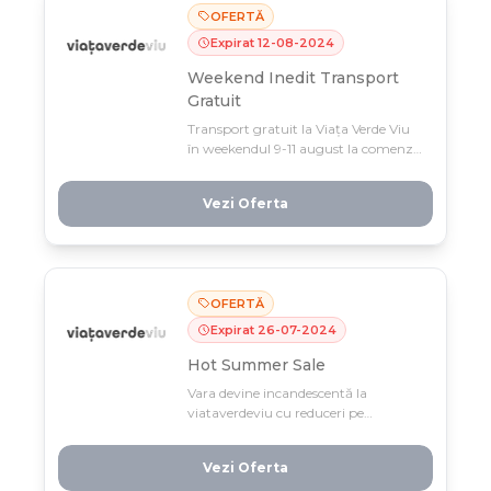
OFERTĂ
Expirat
12
-
08
-
2024
Weekend Inedit Transport
Gratuit
Transport gratuit la Viața Verde Viu
în weekendul 9-11 august la comenzi
peste 50 lei! Profită rapid de această
ofertă limitată și economisește la
Vezi Oferta
livrare.
OFERTĂ
Expirat
26
-
07
-
2024
Hot Summer Sale
Vara devine incandescentă la
viataverdeviu cu reduceri pe
hidratare, protecție solară și gustări
sănătoase. Doar până pe 26 iulie,
Vezi Oferta
profită de ofertele care-ți fac sezonul