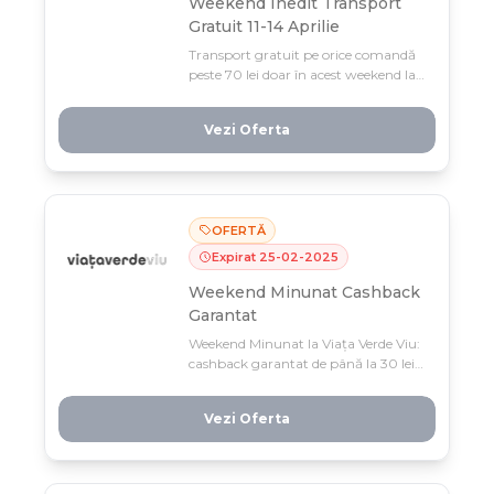
Weekend Inedit Transport
Gratuit 11-14 Aprilie
Transport gratuit pe orice comandă
peste 70 lei doar în acest weekend la
Viața Verde Viu (11-13 aprilie). Profită
acum și economisește la livrare!
Vezi Oferta
OFERTĂ
Expirat
25
-
02
-
2025
Weekend Minunat Cashback
Garantat
Weekend Minunat la Viața Verde Viu:
cashback garantat de până la 30 lei
la fiecare comandă, direct în coș!
Profită de reducerile valorice doar
Vezi Oferta
până luni seara, 24 februarie — nu
rata aceste patru zile de oferte!