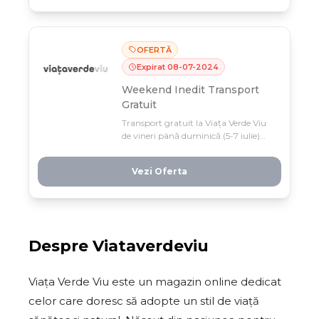
perfect.
OFERTĂ
Expirat
08
-
07
-
2024
Weekend Inedit Transport
Gratuit
Transport gratuit la Viața Verde Viu
de vineri până duminică (5-7 iulie)
pentru comenzi peste 50 lei! Profită
de weekend-ul inedit și primește
Vezi Oferta
livrare la zero cost direct acasă.
Despre
Viataverdeviu
Viața Verde Viu este un magazin online dedicat
celor care doresc să adopte un stil de viață