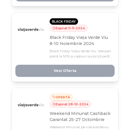
BLACK FRIDAY
Expirat
11
-
11
-
2024
Black Friday Viața Verde Viu
8-10 Noiembrie 2024
Black Friday Viața Verde Viu: reduceri
până la 50% și cadouri surpriză pe 8-
10 noiembrie! Profită acum de cea
mai mare campanie de vânzări a
Vezi Oferta
anului, doar o fereastră limitată
pentru ofertele neegalate.
OFERTĂ
Expirat
28
-
10
-
2024
Weekend Minunat Cashback
Garantat 25-27 Octombrie
Weekend Minunat pe viataverdeviu: