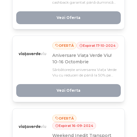
cashback garantat până duminică
seara cu reduceri de până la 30 lei
direct la comandă. Profită acum de
Vezi Oferta
oferta limitată la doar trei zile și
economisește la fiecare cumpărătură!
OFERTĂ
Expirat
17
-
10
-
2024
Aniversare Viața Verde Viu!
10-16 Octombrie
Sărbătorește aniversarea Viața Verde
Viu cu reduceri de până la 50% pe
produsele tale preferate, doar până pe
16 Octombrie! Profită acum de oferta
Vezi Oferta
limitată și alege din selecția special
pregătită pentru această festivitate.
OFERTĂ
Expirat
16
-
09
-
2024
Weekend Inedit Transport