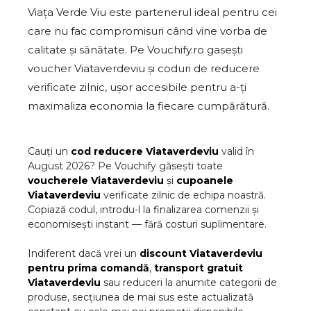
Viața Verde Viu este partenerul ideal pentru cei
care nu fac compromisuri când vine vorba de
calitate și sănătate. Pe Vouchify.ro gasești
voucher Viataverdeviu și coduri de reducere
verificate zilnic, ușor accesibile pentru a-ți
maximaliza economia la fiecare cumpărătură.
Cauți un
cod reducere
Viataverdeviu
valid în
August
2026
? Pe Vouchify găsești toate
voucherele
Viataverdeviu
și
cupoanele
Viataverdeviu
verificate zilnic de echipa noastră.
Copiază codul, introdu-l la finalizarea comenzii și
economisești instant — fără costuri suplimentare.
Indiferent dacă vrei un
discount
Viataverdeviu
pentru prima comandă
,
transport gratuit
Viataverdeviu
sau reduceri la anumite categorii de
produse, secțiunea de mai sus este actualizată