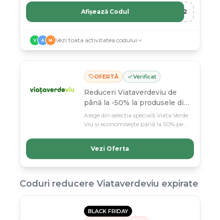
Afișează Codul
R12
Vezi toata activitatea codului
V
A
M
OFERTĂ
Verificat
Reduceri Viataverdeviu de
până la -50% la produsele din
selecție
Alege din selecția specială Viața Verde
Viu și economisește până la 50% pe
suplimente și produse bio pentru o
viață mai sănătoasă. Oferta e
Vezi Oferta
valabilă până în martie, doar pe
articolele alese!
Coduri reducere
Viataverdeviu
expirate
BLACK FRIDAY