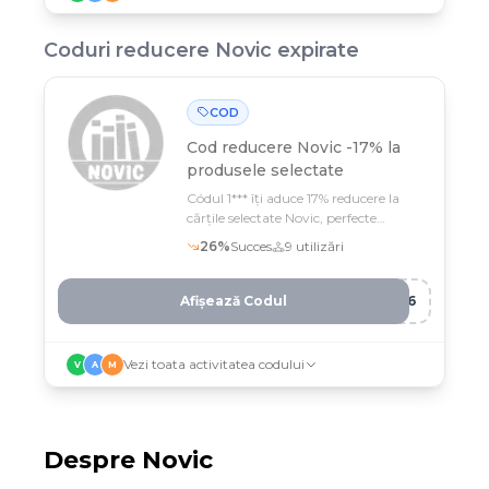
Coduri reducere
Novic
expirate
COD
Cod reducere
Novic -17% la
produsele selectate
Códul 1*** îți aduce 17% reducere la
cărțile selectate Novic, perfecte
pentru cei mici
26
%
Succes
9
utilizări
Afișează Codul
9Y6
Vezi toata activitatea codului
V
A
M
Despre
Novic