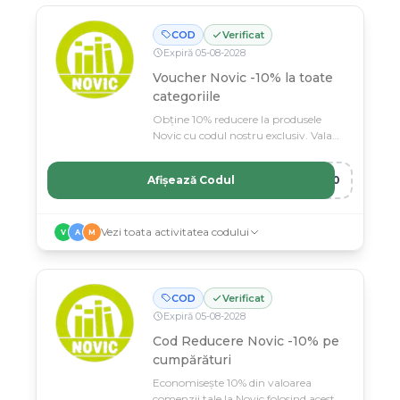
COD
Verificat
Expiră
05
-
08
-
2028
Voucher Novic -10% la toate
categoriile
Obține 10% reducere la produsele
Novic cu codul nostru exclusiv. Valabil
pe întreaga gamă de articole din
magazin.
Afișează Codul
O10
Vezi toata activitatea codului
V
A
M
COD
Verificat
Expiră
05
-
08
-
2028
Cod Reducere Novic -10% pe
cumpărături
Economisește 10% din valoarea
comenzii tale la Novic folosind acest