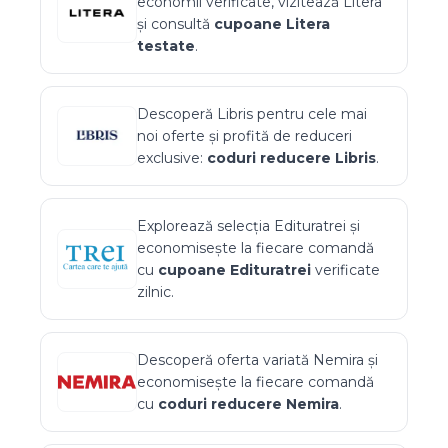
economii verificate, vizitează
Litera
și consultă
cupoane
Litera
testate
.
Descoperă
Libris
pentru cele mai
noi oferte și profită de reduceri
exclusive:
coduri reducere
Libris
.
Explorează selecția
Edituratrei
și
economisește la fiecare comandă
cu
cupoane
Edituratrei
verificate
zilnic.
Descoperă oferta variată
Nemira
și
economisește la fiecare comandă
cu
coduri reducere
Nemira
.