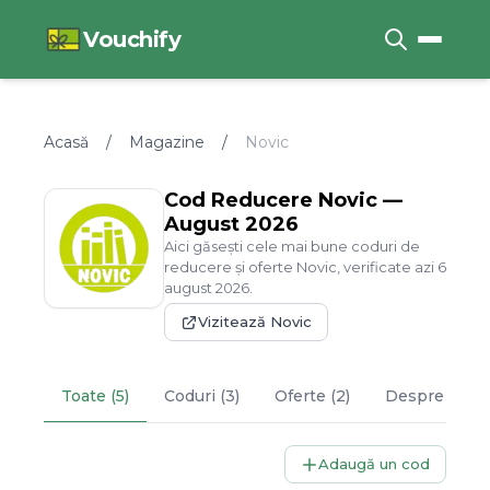
Vouchify
Acasă
/
Magazine
/
Novic
Cod Reducere
Novic
—
August
2026
Aici găsești cele mai bune coduri de
reducere și oferte
Novic
, verificate azi
6
august
2026
.
Vizitează
Novic
Toate (5)
Coduri (3)
Oferte (2)
Despre
Novi
Adaugă un cod