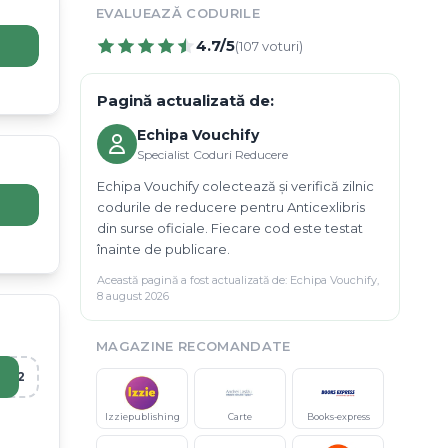
EVALUEAZĂ CODURILE
4.7
/5
(
107
voturi)
Pagină actualizată de:
Echipa Vouchify
Specialist Coduri Reducere
Echipa Vouchify colectează și verifică zilnic
codurile de reducere pentru Anticexlibris
din surse oficiale. Fiecare cod este testat
înainte de publicare.
Această pagină a fost actualizată de:
Echipa Vouchify
,
8 august 2026
MAGAZINE RECOMANDATE
R12
Izziepublishing
Carte
Books-express