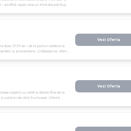
t – profită rapid, stocuri limitate până pe
Vezi Oferta
doar 31,99 lei – de la picturi celebre la
erfect la anticexlibris. Grăbește-te, oferta
Vezi Oferta
ase coperți cu relief și detalii fine de la
și iubitori de cărți frumoase. Ofertă
cadourile de Crăciun cu stil.