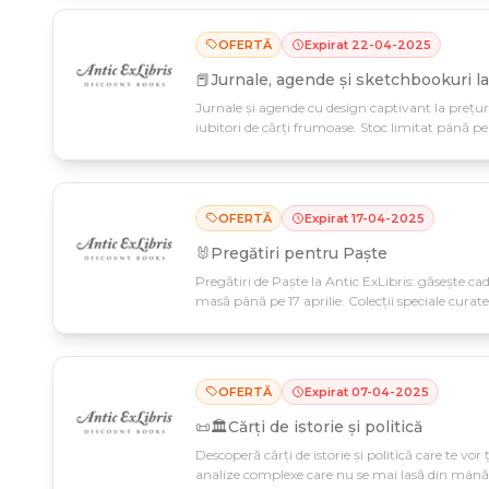
OFERTĂ
Expirat
22
-
04
-
2025
📕Jurnale, agende și sketchbookuri la
Jurnale și agende cu design captivant la prețuri
iubitori de cărți frumoase. Stoc limitat până pe 
OFERTĂ
Expirat
17
-
04
-
2025
🐰Pregătiri pentru Paște
Pregătiri de Paște la Antic ExLibris: găsește cad
masă până pe 17 aprilie. Colecții speciale curate
OFERTĂ
Expirat
07
-
04
-
2025
📜🏛️Cărți de istorie și politică
Descoperă cărți de istorie și politică care te vor 
analize complexe care nu se mai lasă din mână. 