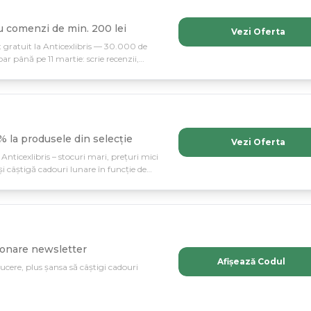
ru comenzi de min. 200 lei
Vezi Oferta
 gratuit la Anticexlibris — 30.000 de
oar până pe 11 martie: scrie recenzii,
lunare.
% la produsele din selecție
Vezi Oferta
Anticexlibris – stocuri mari, prețuri mici
și câștigă cadouri lunare în funcție de
abonare newsletter
Afișează Codul
ucere, plus șansa să câștigi cadouri