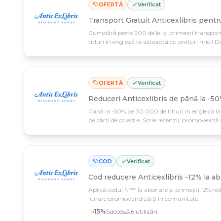
OFERTĂ
Verificat
Transport Gratuit Anticexlibris pent
Cumpără peste 200 de lei și primești transport
titluri în engleză te așteaptă cu prețuri mici! D
promovează în comunitate și câștigă cadouri 
OFERTĂ
Verificat
Reduceri Anticexlibris de până la -50
Până la -50% pe 30.000 de titluri în engleză la 
pe cărți de colecție. Scrie recenzii, promovează 
performanța ta.
COD
Verificat
Cod reducere
Anticexlibris -12% la 
Aplică codul N*** la abonare și primești 12% red
lunare promovând cărți în comunitate
15
%
Succes
6
utilizări