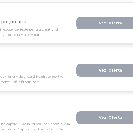
 prețuri mici
Vezi Oferta
 reduse, perfecte pentru creativi și
22 aprilie la Antic ExLibris!
Vezi Oferta
ouri originale și cărți inspirate pentru
 pentru sărbătorile tale!
Vezi Oferta
ține captiv — de la introduceri accesibile la
Până pe 7 aprilie, explorează colecția