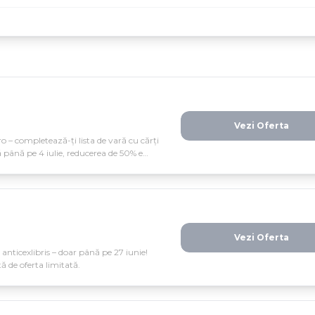
Vezi Oferta
ro – completează-ți lista de vară cu cărți
ă până pe 4 iulie, reducerea de 50% e
Vezi Oferta
 anticexlibris – doar până pe 27 iunie!
tă de oferta limitată.