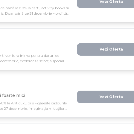
Vezi Oferta
de până la 80% la cărți, activity books și
bris. Doar până pe 31 decembrie – profită
Vezi Oferta
re-ți vor fura inima pentru daruri de
1 decembrie, explorează selecția special
i foarte mici
Vezi Oferta
 80% la AnticExLibris – găsește cadourile
 pe 27 decembrie, imaginația micuților