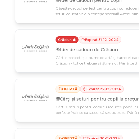
🎁Idei de cadouri pentru copii
Găsește cadoul perfect pentru copii cu reduceri 
seturi educative din colecția specială AnticExli
acum de selecția limitată a lunii cadourilor!
Crăciun 🎄
Expirat
31
-
12
-
2024
🎁Idei de cadouri de Crăciun
Cărți de colecție, albume de artă și taroturi ca
Crăciun - tot ce trebuie să știi e aici. Până pe 3
creată de Anticexlibris pentru oaspeții tăi!
OFERTĂ
Expirat
27
-
12
-
2024
🧒Cărți și seturi pentru copii la prețur
Cărți și seturi pentru copii cu reduceri până la
perfecte înainte ca stocul să se epuizeze. Până
tale merită librăriile cu preț de černobil.
OFERTĂ
Expirat
30
-
11
-
2024