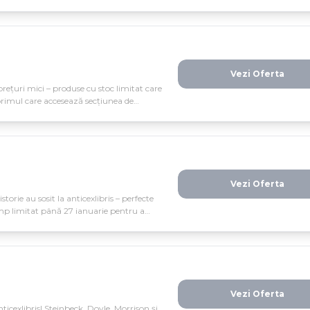
ti și idei care au modelat lumea.
Vezi Oferta
prețuri mici – produse cu stoc limitat care
primul care accesează secțiunea de
Vezi Oferta
torie au sosit la anticexlibris – perfecte
Timp limitat până 27 ianuarie pentru a
elul tău de cunoștințe despre artă.
Vezi Oferta
nticexlibris! Steinbeck, Doyle, Morrison și