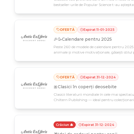
bestseller-urile de Popular Science t-au aștepta
27 ianuarie.
OFERTĂ
Expirat
11
-
01
-
2025
🎉🥳Calendare pentru 2025
Peste 260 de modele de calendare pentru 2025 la 
animale și motive motivaționale, găsești stilul p
e valabilă doar până pe 11 ianuarie!
OFERTĂ
Expirat
31
-
12
-
2024
🎀Clasici în coperți deosebite
Clasicii literaturii mondiale în cele mai spectaculo
Chiltern Publishing — ideal pentru colecționari 
limitată până pe 31 decembrie, perfectă pentru 
Crăciun 🎄
Expirat
31
-
12
-
2024