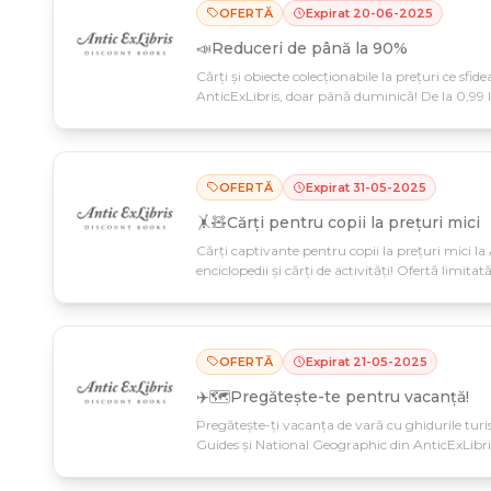
OFERTĂ
Expirat
20
-
06
-
2025
📣Reduceri de până la 90%
Cărți și obiecte colecționabile la prețuri ce sfid
AnticExLibris, doar până duminică! De la 0,99 le
crezut posibile.
OFERTĂ
Expirat
31
-
05
-
2025
🤸🧸Cărți pentru copii la prețuri mici
Cărți captivante pentru copii la prețuri mici la 
enciclopedii și cărți de activități! Ofertă limit
oferi micuților tăi lecturi care-i vor inspira și dis
OFERTĂ
Expirat
21
-
05
-
2025
✈️🗺️Pregătește-te pentru vacanță!
Pregătește-ți vacanța de vară cu ghidurile turis
Guides și National Geographic din AnticExLibris
21 mai!