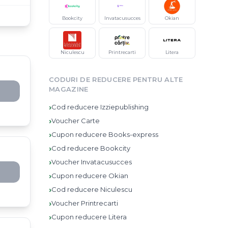
Bookcity
Invatacusucces
Okian
Niculescu
Printrecarti
Litera
CODURI DE REDUCERE PENTRU ALTE
MAGAZINE
›
Cod reducere
Izziepublishing
›
Voucher
Carte
›
Cupon reducere
Books-express
›
Cod reducere
Bookcity
›
Voucher
Invatacusucces
›
Cupon reducere
Okian
›
Cod reducere
Niculescu
›
Voucher
Printrecarti
›
Cupon reducere
Litera