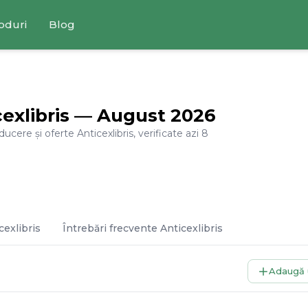
oduri
Blog
exlibris
—
August
2026
educere și oferte
Anticexlibris
, verificate azi
8
cexlibris
Întrebări frecvente
Anticexlibris
Adaugă 