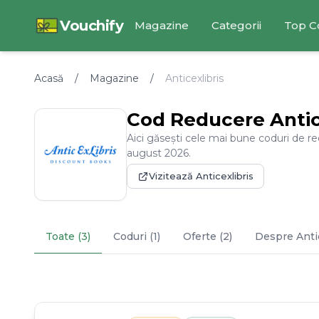
Vouchify
Magazine
Categorii
Top C
Acasă
/
Magazine
/
Anticexlibris
Cod Reducere
Antic
Aici găsești cele mai bune coduri de r
august
2026
.
Vizitează
Anticexlibris
Toate (3)
Coduri (1)
Oferte (2)
Despre
Anti