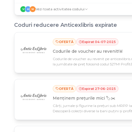
Vezi toata activitatea codului
V
A
M
Coduri reducere
Anticexlibris
expirate
OFERTĂ
Expirat
04
-
07
-
2025
Codurile de voucher au revenit!🚨
Codurile de voucher au revenit pe anticexlibris.
la jumătate de preț folosind codul 527M! Profit
valabilă la orice comandă.
OFERTĂ
Expirat
27
-
06
-
2025
Menținem prețurile mici 🏷️✂️
Cărți, jurnale și figurine la prețuri sub MRPP la
Descoperă colecții diverse la bani puțini și profi