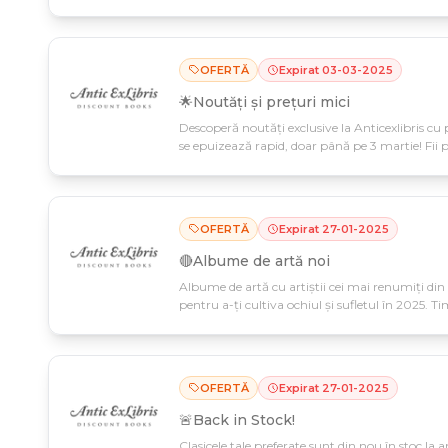
exclusivă de anticexlibris și cufundă-te în poveș
OFERTĂ
Expirat
03
-
03
-
2025
🌟Noutăți și prețuri mici
Descoperă noutăți exclusive la Anticexlibris cu 
se epuizează rapid, doar până pe 3 martie! Fii 
noutăți și nu rata ofertele care dispar instant.
OFERTĂ
Expirat
27
-
01
-
2025
🔴Albume de artă noi
Albume de artă cu artiștii cei mai renumiți din is
pentru a-ți cultiva ochiul și sufletul în 2025. 
descoperi opere revoluționare, indiferent de niv
OFERTĂ
Expirat
27
-
01
-
2025
🚨Back in Stock!
Clasicele tale preferate sunt din nou în stoc la a