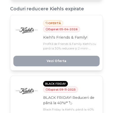
Coduri reducere
Kiehls
expirate
OFERTĂ
Expirat
05
-
04
-
2026
Kiehl's Friends & Family!
Profită de Friends & Family Kiehl's cu
până la 30% reducere și 2 mini-
produse EXTRA la comenzi de 350+
lei! Oferta exclusivă doar 30 martie -
Vezi Oferta
5 aprilie, nu o lăsa să-ți scapă.
BLACK FRIDAY
Expirat
09
-
11
-
2025
BLACK FRIDAY! Reduceri de
până la 40%!* 🏷️
Black Friday la Kiehl's: până la 40%