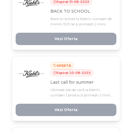
Expirat
31
-
08
-
2025
BACK TO SCHOOL
Back to School la Kiehl's: cumperi de
minim 300 lei și primești 2 mini
produse cadou, sau de 450 lei cu 5
mini produse plus pouch exclusiv!
Vezi Oferta
Oferta valabilă doar până pe 31
august – profită acum de seturile
perfecte pentru toamnă.
OFERTĂ
Expirat
20
-
08
-
2025
Last call for summer
Ultimele zile de vară la Kiehl's:
cumperi 1 produs și primești 2 mini,
cumperi 2 și primești 5, cumperi 3+ și
primești 8 cadouri! Până pe 20
Vezi Oferta
august, doar pentru produse peste
100 de lei – gaba-ți cosmeticele
iubitului acum.