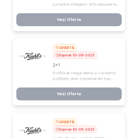
cumpără inteligent: 50% reducere la
al doilea produs! Profită de oferta
limitată doar până pe 9 octombrie și-
Vezi Oferta
ți îngrijești pielea cu produse
premium la jumătate de preț.
OFERTĂ
Expirat
30
-
09
-
2025
2+1
Profită de mega-oferta 2+1 la Kiehl's
și plătești doar 2 produse din top
preferințele tale! Valabilă doar până
pe 30 septembrie, această reducere
Vezi Oferta
nu trebuie ratată dacă vrei să îți
completezi rutina de skincare cu
producte premium.
OFERTĂ
Expirat
30
-
09
-
2025