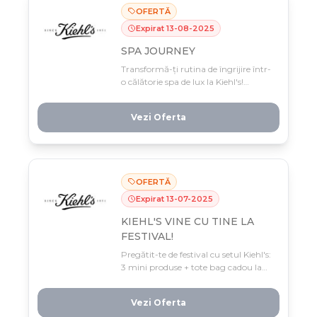
OFERTĂ
Expirat
13
-
08
-
2025
SPA JOURNEY
Transformă-ți rutina de îngrijire într-
o călătorie spa de lux la Kiehl's!
Cumpără minimum 2 produse
selectionate și economisește 20% din 1
Vezi Oferta
până 13 august – o experiență
wellness la preț redus, doar acum.
OFERTĂ
Expirat
13
-
07
-
2025
KIEHL'S VINE CU TINE LA
FESTIVAL!
Pregătit-te de festival cu setul Kiehl's:
3 mini produse + tote bag cadou la
comenzi peste 350 lei! Oferta limitată
doar până pe 13 iulie – perfect pentru
Vezi Oferta
a-ți completa trusa de beauty pe