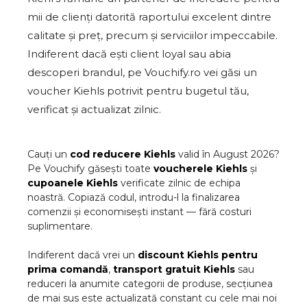
mii de clienți datorită raportului excelent dintre
calitate și preț, precum și serviciilor impeccabile.
Indiferent dacă ești client loyal sau abia
descoperi brandul, pe Vouchify.ro vei găsi un
voucher Kiehls potrivit pentru bugetul tău,
verificat și actualizat zilnic.
Cauți un
cod reducere
Kiehls
valid în
August
2026
?
Pe Vouchify găsești toate
voucherele
Kiehls
și
cupoanele
Kiehls
verificate zilnic de echipa
noastră. Copiază codul, introdu-l la finalizarea
comenzii și economisești instant — fără costuri
suplimentare.
Indiferent dacă vrei un
discount
Kiehls
pentru
prima comandă
,
transport gratuit
Kiehls
sau
reduceri la anumite categorii de produse, secțiunea
de mai sus este actualizată constant cu cele mai noi