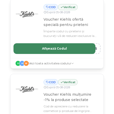
COD
Verificat
Expiră
05
-
08
-
2028
Voucher Kiehls ofertă
specială pentru prieteni
Împarte codul cu prietenii și
bucurați-vă de reduceri exclusive la
Kiehls.
Afișează Codul
NDS
Vezi toata activitatea codului
V
A
M
COD
Verificat
Expiră
05
-
08
-
2028
Voucher Kiehls mulțumire
-1% la produse selectate
Cod de apreciere cu reducere la
cosmetice și produse de îngrijire