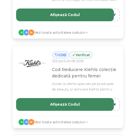
special.
Afișează Codul
ILY
Vezi toata activitatea codului
V
A
M
COD
Verificat
Expiră
05
-
08
-
2028
Cod Reducere Kiehls colecție
dedicată pentru femei
Acces la oferte speciale pe produsele
de beauty și skincare Kiehls pentru
femei.
Afișează Codul
MEN
Vezi toata activitatea codului
V
A
M