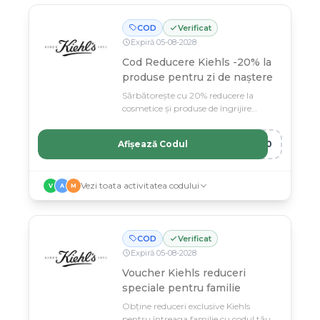
COD
Verificat
Expiră
05
-
08
-
2028
Cod Reducere Kiehls -20% la
produse pentru zi de naștere
Sărbătorește cu 20% reducere la
cosmetice și produse de îngrijire
Kiehls.
Afișează Codul
Y20
Vezi toata activitatea codului
V
A
M
COD
Verificat
Expiră
05
-
08
-
2028
Voucher Kiehls reduceri
speciale pentru familie
Obține reduceri exclusive Kiehls
pentru întreaga familie cu codul tău