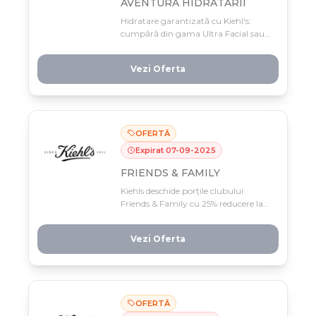
AVENTURA HIDRATĂRII
Hidratare garantizată cu Kiehl's:
cumpără din gama Ultra Facial sau
Avocado și primești instant noul UF
Barrier Cleanser 30ml cadou. Iau 2+
Vezi Oferta
produse? Ai 2 mini produse extra și
tote bag exclusiv, doar până 30
septembrie!
OFERTĂ
Expirat
07
-
09
-
2025
FRIENDS & FAMILY
Kiehls deschide porțile clubului
Friends & Family cu 25% reducere la
toate produsele, iar membrii primesc
bonus 2 mini-produse! Profită până
Vezi Oferta
pe 7 septembrie – oferta se sfârșește
rapid.
OFERTĂ