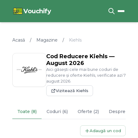
Vouchify
Acasă
/
Magazine
/
Kiehls
Cod Reducere
Kiehls
—
August
2026
Aici găsești cele mai bune coduri de
reducere și oferte
Kiehls
, verificate azi
7
august
2026
.
Vizitează
Kiehls
Toate (8)
Coduri (6)
Oferte (2)
Despre
Kieh
Adaugă un cod