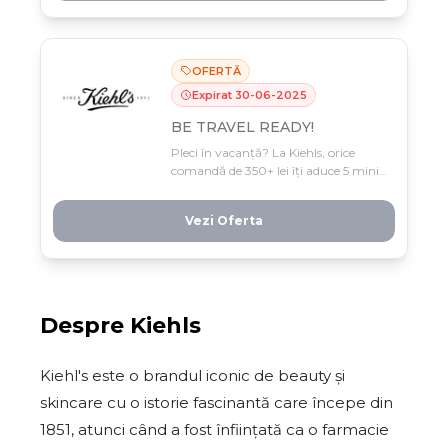
drumul spre distracție.
OFERTĂ
Expirat
30
-
06
-
2025
BE TRAVEL READY!
Pleci în vacanță? La Kiehls, orice
comandă de 350+ lei îți aduce 5 mini-
produse gratuite, iar cea de 490+ lei
nu mai puțin de 10! Doar până pe 30
Vezi Oferta
iunie – formează-ți travel kit-ul
perfect cu produse premium la preț
de promo.
Despre
Kiehls
Kiehl's este o brandul iconic de beauty și
skincare cu o istorie fascinantă care începe din
1851, atunci când a fost înființată ca o farmacie