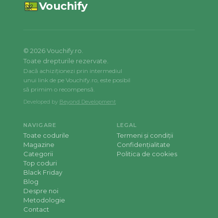
Vouchify
©
2026
Vouchify.ro.
Toate drepturile rezervate.
Dacă achiziționezi prin intermediul
unui link de pe Vouchify.ro, este posibil
să primim o recompensă.
Developed by
Beyond Development
NAVIGARE
LEGAL
Toate codurile
Termeni și condiții
Magazine
Confidențialitate
Categorii
Politica de cookies
Top coduri
Black Friday
Blog
Despre noi
Metodologie
Contact