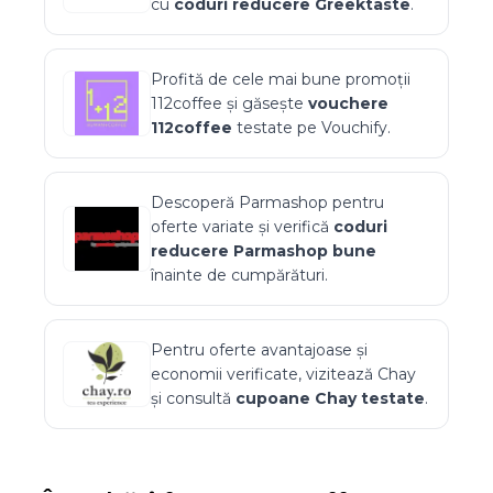
cu
coduri reducere
Greektaste
.
Profită de cele mai bune promoții
112coffee
și găsește
vouchere
112coffee
testate pe Vouchify.
Descoperă
Parmashop
pentru
oferte variate și verifică
coduri
reducere
Parmashop
bune
înainte de cumpărături.
Pentru oferte avantajoase și
economii verificate, vizitează
Chay
și consultă
cupoane
Chay
testate
.