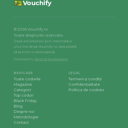
Vouchify
©
2026
Vouchify.ro.
Toate drepturile rezervate.
Dacă achiziționezi prin intermediul
unui link de pe Vouchify.ro, este posibil
să primim o recompensă.
Developed by
Beyond Development
NAVIGARE
LEGAL
Toate codurile
Termeni și condiții
Magazine
Confidențialitate
Categorii
Politica de cookies
Top coduri
Black Friday
Blog
Despre noi
Metodologie
Contact