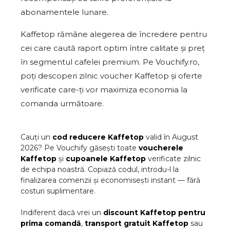
abonamentele lunare.
Kaffetop rămâne alegerea de încredere pentru
cei care caută raport optim între calitate și preț
în segmentul cafelei premium. Pe Vouchify.ro,
poți descoperi zilnic voucher Kaffetop și oferte
verificate care-ți vor maximiza economia la
comanda următoare.
Cauți un
cod reducere
Kaffetop
valid în
August
2026
? Pe Vouchify găsești toate
voucherele
Kaffetop
și
cupoanele
Kaffetop
verificate zilnic
de echipa noastră. Copiază codul, introdu-l la
finalizarea comenzii și economisești instant — fără
costuri suplimentare.
Indiferent dacă vrei un
discount
Kaffetop
pentru
prima comandă
,
transport gratuit
Kaffetop
sau