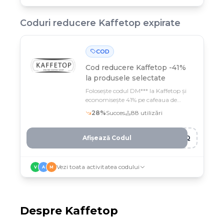
Coduri reducere
Kaffetop
expirate
COD
Cod reducere
Kaffetop -41%
la produsele selectate
Folosește codul DM*** la Kaffetop și
economisește 41% pe cafeaua de
birou preferată
28
%
Succes
88
utilizări
Afișează Codul
HJQ
Vezi toata activitatea codului
V
A
M
Despre
Kaffetop