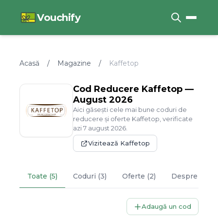
Vouchify
Acasă
/
Magazine
/
Kaffetop
Cod Reducere
Kaffetop
—
August
2026
Aici găsești cele mai bune coduri de
reducere și oferte
Kaffetop
, verificate
azi
7
august
2026
.
Vizitează
Kaffetop
Toate (5)
Coduri (3)
Oferte (2)
Despre
Kaff
Adaugă un cod