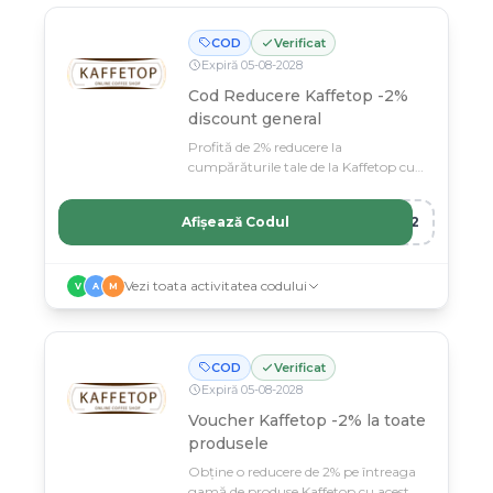
COD
Verificat
Expiră
05
-
08
-
2028
Cod Reducere Kaffetop -2%
discount general
Profită de 2% reducere la
cumpărăturile tale de la Kaffetop cu
codul nostru special.
Afișează Codul
RO2
Vezi toata activitatea codului
V
A
M
COD
Verificat
Expiră
05
-
08
-
2028
Voucher Kaffetop -2% la toate
produsele
Obține o reducere de 2% pe întreaga
gamă de produse Kaffetop cu acest