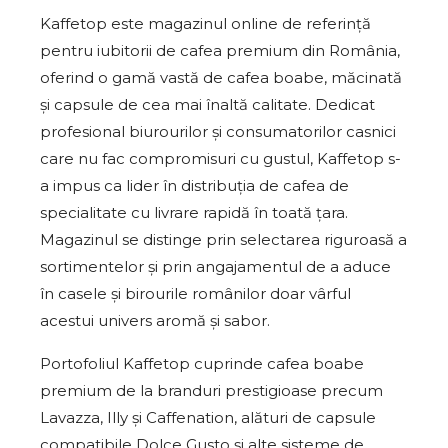
Kaffetop este magazinul online de referință
pentru iubitorii de cafea premium din România,
oferind o gamă vastă de cafea boabe, măcinată
și capsule de cea mai înaltă calitate. Dedicat
profesional biurourilor și consumatorilor casnici
care nu fac compromisuri cu gustul, Kaffetop s-
a impus ca lider în distribuția de cafea de
specialitate cu livrare rapidă în toată țara.
Magazinul se distinge prin selectarea riguroasă a
sortimentelor și prin angajamentul de a aduce
în casele și birourile românilor doar vârful
acestui univers aromă și sabor.
Portofoliul Kaffetop cuprinde cafea boabe
premium de la branduri prestigioase precum
Lavazza, Illy și Caffenation, alături de capsule
compatibile Dolce Gusto și alte sisteme de