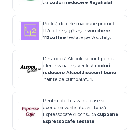
cu
coduri reducere
Rayahalal
.
Profită de cele mai bune promoții
112coffee
și găsește
vouchere
112coffee
testate pe Vouchify.
Descoperă
Alcooldiscount
pentru
oferte variate și verifică
coduri
reducere
Alcooldiscount
bune
înainte de cumpărături.
Pentru oferte avantajoase și
economii verificate, vizitează
Espressocafe
și consultă
cupoane
Espressocafe
testate
.