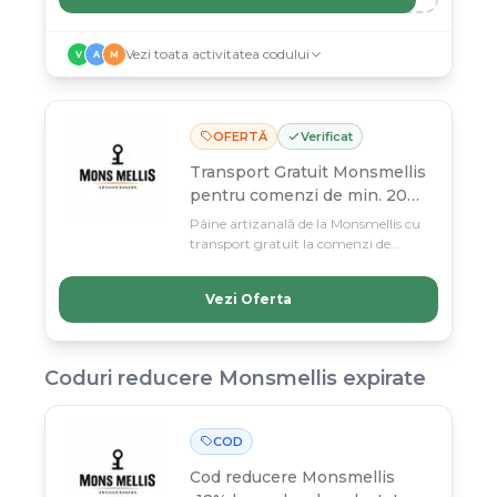
Vezi toata activitatea codului
V
A
M
OFERTĂ
Verificat
Transport Gratuit Monsmellis
pentru comenzi de min. 200
lei
Pâine artizanală de la Monsmellis cu
transport gratuit la comenzi de
minimum 200 lei — calitate
garantizată din 2014. Profită de
Vezi Oferta
oferta valabilă până pe 11 martie și
savurează livrarea fără costuri
suplimentare!
Coduri reducere
Monsmellis
expirate
COD
Cod reducere
Monsmellis