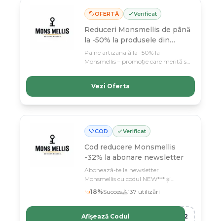
OFERTĂ
Verificat
Reduceri Monsmellis de până
la -50% la produsele din
selecție
Pâine artizanală la -50% la
Monsmellis – promoție care merită să
apuci! 438 de kilometri de încredere și
calitate se vând cu reduceri
Vezi Oferta
semnificative până pe 11 martie.
COD
Verificat
Cod reducere
Monsmellis
-32% la abonare newsletter
Abonează-te la newsletter
Monsmellis cu codul NEW*** și
economisește 32% pe pâinea
18
%
Succes
137
utilizări
artizanală de calitate
Afișează Codul
R12