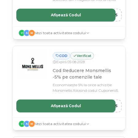
Afișează Codul
IA5
Vezi toata activitatea codului
V
A
M
COD
Verificat
Expiră
05
-
08
-
2028
Cod Reducere Monsmellis
-5% pe comenzile tale
Economisește 5% la orice achiziție
Monsmellis folosind codul Cuponero5.
Afișează Codul
RO5
Vezi toata activitatea codului
V
A
M