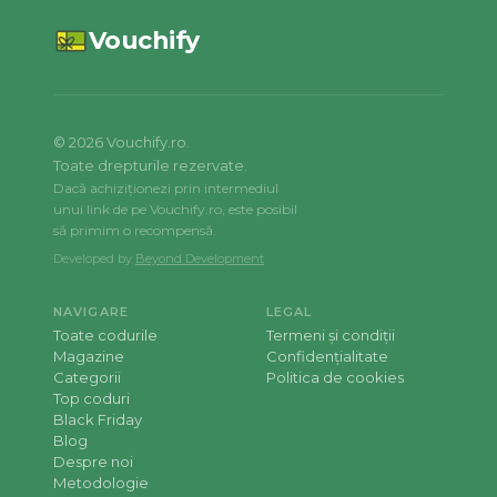
Vouchify
©
2026
Vouchify.ro.
Toate drepturile rezervate.
Dacă achiziționezi prin intermediul
unui link de pe Vouchify.ro, este posibil
să primim o recompensă.
Developed by
Beyond Development
NAVIGARE
LEGAL
Toate codurile
Termeni și condiții
Magazine
Confidențialitate
Categorii
Politica de cookies
Top coduri
Black Friday
Blog
Despre noi
Metodologie