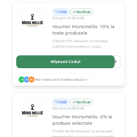
COD
Verificat
Expiră
05
-
08
-
2028
Voucher Monsmellis -10% la
toate produsele
Obține 10% reducere la întreaga
colecție Monsmellis cu codul
Cuponero10.
Afișează Codul
O10
Vezi toata activitatea codului
V
A
M
COD
Verificat
Expiră
05
-
08
-
2028
Voucher Monsmellis -5% la
produse selectate
Profită de 5% discount la produsele
selectate din magazinul Monsmellis.