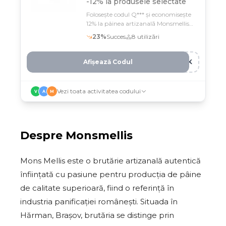
-12% la produsele selectate
Folosește codul Q*** și economisește
12% la pâinea artizanală Monsmellis
pe produsele selectate
23
%
Succes
8
utilizări
Afișează Codul
LKK
Vezi toata activitatea codului
V
A
M
Despre
Monsmellis
Mons Mellis este o brutărie artizanală autentică
înființată cu pasiune pentru producția de pâine
de calitate superioară, fiind o referință în
industria panificației românești. Situada în
Hărman, Brașov, brutăria se distinge prin