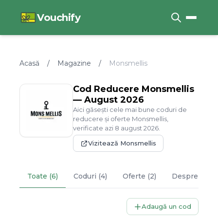
Vouchify
Acasă
/
Magazine
/
Monsmellis
Cod Reducere
Monsmellis
—
August
2026
Aici găsești cele mai bune coduri de
reducere și oferte
Monsmellis
,
verificate azi
8
august
2026
.
Vizitează
Monsmellis
Toate (6)
Coduri (4)
Oferte (2)
Despre
Mons
Adaugă un cod