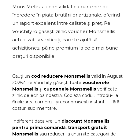
Mons Mellis s-a consolidat ca partener de
încredere în piața brutăriilor artizanale, oferind
un raport excelent între calitate și preț. Pe
Vouchify.ro găsești zilnic voucher Monsmellis
actualizați și verificați, care te ajută să
achiziționezi pâine premium la cele mai bune
prețuri disponibile.
Cauți un
cod reducere
Monsmellis
valid în
August
2026
? Pe Vouchify găsești toate
voucherele
Monsmellis
și
cupoanele
Monsmellis
verificate
zilnic de echipa noastră. Copiază codul, introdu-l la
finalizarea comenzii și economisești instant — fără
costuri suplimentare.
Indiferent dacă vrei un
discount
Monsmellis
pentru prima comandă
,
transport gratuit
Monsmellis
sau reduceri la anumite categorii de