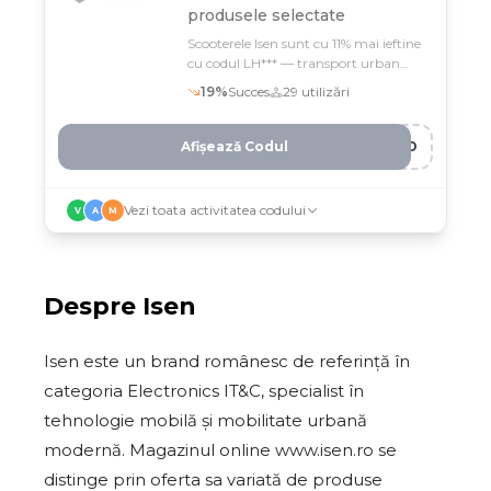
produsele selectate
Scooterele Isen sunt cu 11% mai ieftine
cu codul LH*** — transport urban
smart la preț redus
19
%
Succes
29
utilizări
Afișează Codul
VWD
Vezi toata activitatea codului
V
A
M
Despre
Isen
Isen este un brand românesc de referință în
categoria Electronics IT&C, specialist în
tehnologie mobilă și mobilitate urbană
modernă. Magazinul online www.isen.ro se
distinge prin oferta sa variată de produse