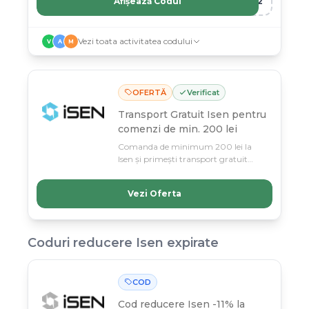
Afișează Codul
R12
Vezi toata activitatea codului
V
A
M
OFERTĂ
Verificat
Transport Gratuit Isen pentru
comenzi de min. 200 lei
Comanda de minimum 200 lei la
Isen și primești transport gratuit
până pe 11 martie! E-scooter-uri și
accesorii de mobilitate urbană la preț
Vezi Oferta
fără taxă de livrare.
Coduri reducere
Isen
expirate
COD
Cod reducere
Isen -11% la