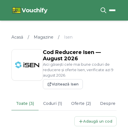
Vouchify
Acasă
/
Magazine
/
Isen
Cod Reducere
Isen
—
August
2026
Aici găsești cele mai bune coduri de
reducere și oferte
Isen
, verificate azi
9
august
2026
.
Vizitează
Isen
Toate (3)
Coduri (1)
Oferte (2)
Despre
Isen
Adaugă un cod