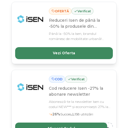
OFERTĂ
Verificat
Reduceri Isen de până la
-50% la produsele din
selecție
Până la -50% la Isen, brandul
românesc de mobilitate urbană!
Profită acum de martie, selecția e
limitată și prețurile nu se vor mai
Vezi Oferta
repeta.
COD
Verificat
Cod reducere
Isen -27% la
abonare newsletter
Abonează-te la newsletter Isen cu
codul NEW*** și economisești 27% la
serviciul de mobilitate urbană
26
%
Succes
158
utilizări