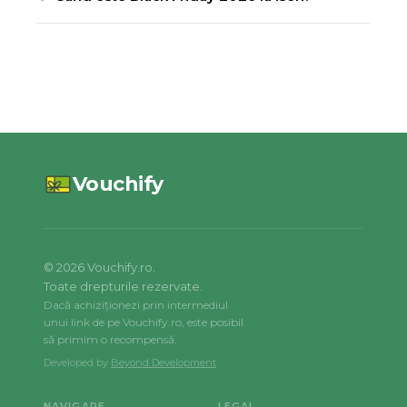
Vouchify
©
2026
Vouchify.ro.
Toate drepturile rezervate.
Dacă achiziționezi prin intermediul
unui link de pe Vouchify.ro, este posibil
să primim o recompensă.
Developed by
Beyond Development
NAVIGARE
LEGAL