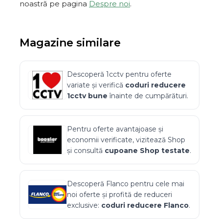
noastră pe pagina
Despre noi
.
Magazine similare
Descoperă
1cctv
pentru oferte
variate și verifică
coduri reducere
1cctv
bune
înainte de cumpărături.
Pentru oferte avantajoase și
economii verificate, vizitează
Shop
și consultă
cupoane
Shop
testate
.
Descoperă
Flanco
pentru cele mai
noi oferte și profită de reduceri
exclusive:
coduri reducere
Flanco
.