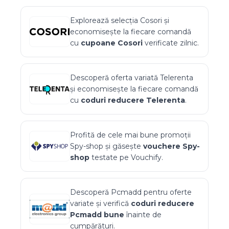
Explorează selecția
Cosori
și
economisește la fiecare comandă
cu
cupoane
Cosori
verificate zilnic.
Descoperă oferta variată
Telerenta
și economisește la fiecare comandă
cu
coduri reducere
Telerenta
.
Profită de cele mai bune promoții
Spy-shop
și găsește
vouchere
Spy-
shop
testate pe Vouchify.
Descoperă
Pcmadd
pentru oferte
variate și verifică
coduri reducere
Pcmadd
bune
înainte de
cumpărături.