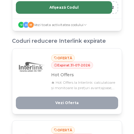
Afișează Codul
R12
Vezi toata activitatea codului
V
A
M
Coduri reducere
Interlink
expirate
OFERTĂ
Expirat
31
-
07
-
2026
Hot Offers
🔥 Hot Offers la Interlink: calculatoare
și monitoare la prețuri avantajoase,
doar 27-31 iulie în limita stocului!
Găsește configurația perfectă pentru
Vezi Oferta
birou, acasă sau gaming cu raport
calitate-preț imbatabil.
OFERTĂ