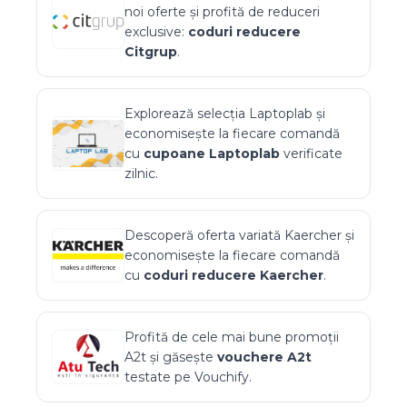
noi oferte și profită de reduceri
exclusive:
coduri reducere
Citgrup
.
Explorează selecția
Laptoplab
și
economisește la fiecare comandă
cu
cupoane
Laptoplab
verificate
zilnic.
Descoperă oferta variată
Kaercher
și
economisește la fiecare comandă
cu
coduri reducere
Kaercher
.
Profită de cele mai bune promoții
A2t
și găsește
vouchere
A2t
testate pe Vouchify.