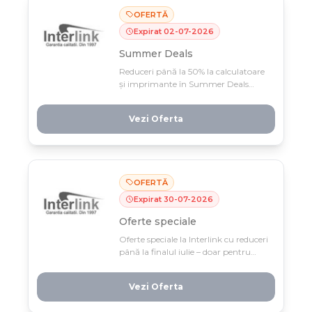
OFERTĂ
Expirat
02
-
07
-
2026
Summer Deals
Reduceri până la 50% la calculatoare
și imprimante în Summer Deals
Interlink, valabile doar până pe 3 iulie.
Profită rapid de prețurile avantajoase,
Vezi Oferta
în limita stocului disponibil!
OFERTĂ
Expirat
30
-
07
-
2026
Oferte speciale
Oferte speciale la Interlink cu reduceri
până la finalul iulie – doar pentru
perioada limitată aceasta! Descoperă
produse la prețuri aggressive și
Vezi Oferta
profită acum de promoțiile
avantajoase care nu se vor mai