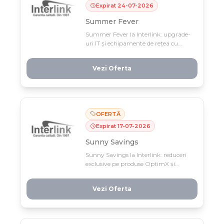
Expirat
24
-
07
-
2026
Summer Fever
Summer Fever la Interlink: upgrade-
uri IT și echipamente de rețea cu
prețuri speciale doar până pe 24 iulie!
Descoperă servere, periferice și soluții
Vezi Oferta
de infrastructură la oferte care nu se
mai repetă.
OFERTĂ
Expirat
17
-
07
-
2026
Sunny Savings
Sunny Savings la Interlink: reduceri
exclusive pe produse OptimX și
sisteme POS pentru afacerea ta.
Doar până pe 17 iulie – echipează-ți
Vezi Oferta
magazinul cu soluții IT la prețuri
competitive!