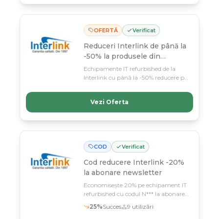
care l-ai amânat.
OFERTĂ
Verificat
Reduceri Interlink de până la
-50% la produsele din
selecție
Echipamente IT refurbished de la
Interlink cu până la -50% reducere pe
produse selectate! Profită până pe 11
martie din oferta liderului pieței
Vezi Oferta
second hand din România, cu 27 de
ani de experiență și garanție de
calitate.
COD
Verificat
Cod reducere
Interlink -20%
la abonare newsletter
Economisește 20% pe echipament IT
refurbished cu codul N*** la abonarea
newsletter InterLink
25
%
Succes
9
utilizări