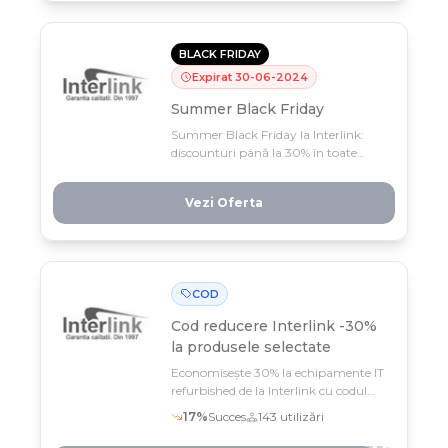
repeta.
BLACK FRIDAY
Expirat
30
-
06
-
2024
Summer Black Friday
Summer Black Friday la Interlink:
discounturi până la 30% în toate
categoriile, doar în iunie! Profită
acum de reducerile verii și
Vezi Oferta
économisește la fiecare cumpărătură.
COD
Cod reducere
Interlink -30%
la produsele selectate
Economisește 30% la echipamente IT
refurbished de la Interlink cu codul
DK***
17
%
Succes
143
utilizări