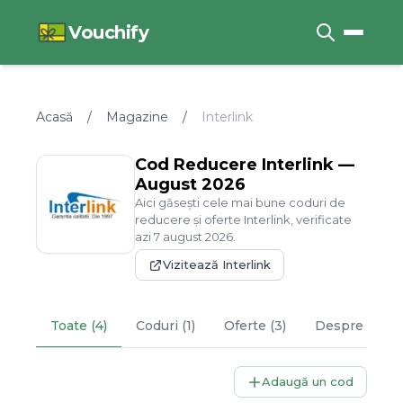
Vouchify
Acasă
/
Magazine
/
Interlink
Cod Reducere
Interlink
—
August
2026
Aici găsești cele mai bune coduri de
reducere și oferte
Interlink
, verificate
azi
7
august
2026
.
Vizitează
Interlink
Toate (4)
Coduri (1)
Oferte (3)
Despre
Inter
Adaugă un cod