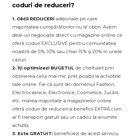
coduri de reduceri?
1. Obții REDUCERI
adiționale pe care
majoritatea cumpărătorilor nu le obțin. Avem
deal-uri negociate direct cu magazine online ce
oferă coduri EXCLUSIVE pentru comunitatea
noastră de 5%, 10% sau chiar 15% și 20% în unele
cazuri.
2. Îți optimizezi BUGETUL
de cheltuieli prin
obținerea celui mai mic preț posibil la achizițiile
tale online. Fie că sunt din domeniul Fashion,
Electrocasnice, Electronice, Cosmetice, Jucării,
etc. marea majoritate a magazinelor online
oferă coduri de reduceri și beneficii EXTRA cum
ar fi transport gratuit sau un cadou la anumite
achiziții.
3. Este GRATUIT:
beneficiezi de acest serviciu