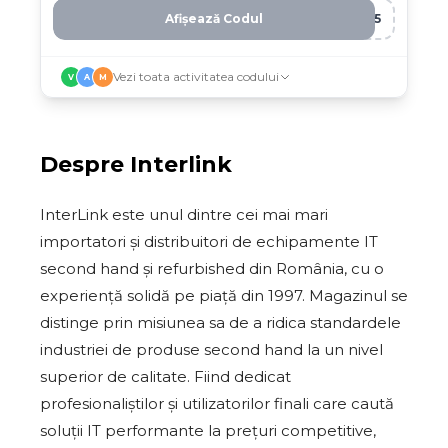
Afișează Codul
A85
Vezi toata activitatea codului
V
A
M
Despre
Interlink
InterLink este unul dintre cei mai mari
importatori și distribuitori de echipamente IT
second hand și refurbished din România, cu o
experiență solidă pe piață din 1997. Magazinul se
distinge prin misiunea sa de a ridica standardele
industriei de produse second hand la un nivel
superior de calitate. Fiind dedicat
profesionaliștilor și utilizatorilor finali care caută
soluții IT performante la prețuri competitive,