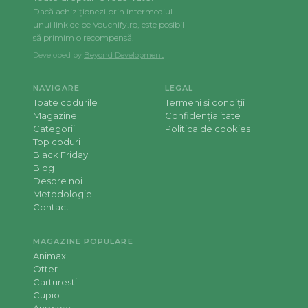
Dacă achiziționezi prin intermediul
unui link de pe Vouchify.ro, este posibil
să primim o recompensă.
Developed by
Beyond Development
NAVIGARE
LEGAL
Toate codurile
Termeni și condiții
Magazine
Confidențialitate
Categorii
Politica de cookies
Top coduri
Black Friday
Blog
Despre noi
Metodologie
Contact
MAGAZINE POPULARE
Animax
Otter
Carturesti
Cupio