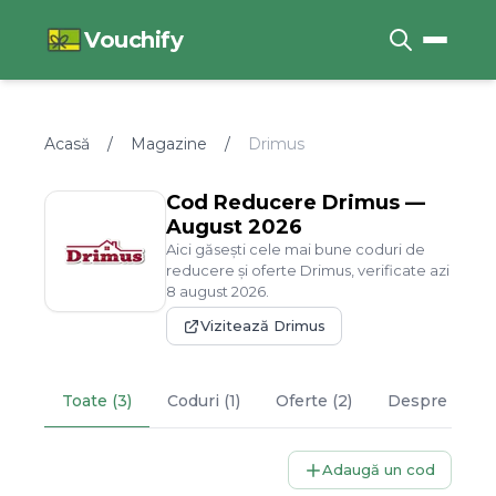
Vouchify
Acasă
/
Magazine
/
Drimus
Cod Reducere
Drimus
—
August
2026
Aici găsești cele mai bune coduri de
reducere și oferte
Drimus
, verificate azi
8
august
2026
.
Vizitează
Drimus
Toate (3)
Coduri (1)
Oferte (2)
Despre
Drim
Adaugă un cod