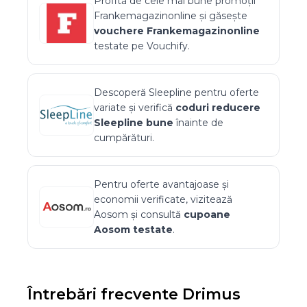
Profită de cele mai bune promoții
Frankemagazinonline
și găsește
vouchere
Frankemagazinonline
testate pe Vouchify.
Descoperă
Sleepline
pentru oferte
variate și verifică
coduri reducere
Sleepline
bune
înainte de
cumpărături.
Pentru oferte avantajoase și
economii verificate, vizitează
Aosom
și consultă
cupoane
Aosom
testate
.
Întrebări frecvente
Drimus