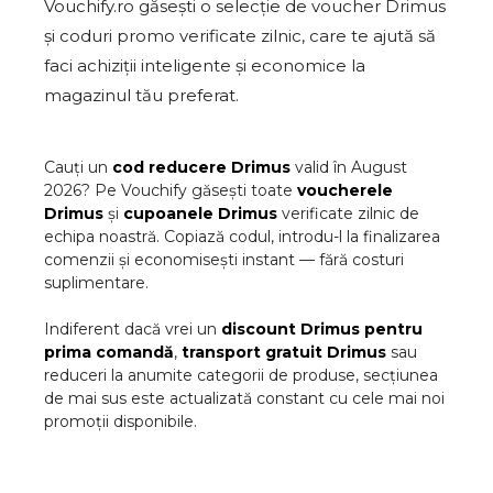
Vouchify.ro găsești o selecție de voucher Drimus
și coduri promo verificate zilnic, care te ajută să
faci achiziții inteligente și economice la
magazinul tău preferat.
Cauți un
cod reducere
Drimus
valid în
August
2026
? Pe Vouchify găsești toate
voucherele
Drimus
și
cupoanele
Drimus
verificate zilnic de
echipa noastră. Copiază codul, introdu-l la finalizarea
comenzii și economisești instant — fără costuri
suplimentare.
Indiferent dacă vrei un
discount
Drimus
pentru
prima comandă
,
transport gratuit
Drimus
sau
reduceri la anumite categorii de produse, secțiunea
de mai sus este actualizată constant cu cele mai noi
promoții disponibile.