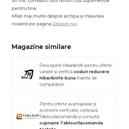
un mic comision, fără niciun cost suplimentar
pentru tine.
Aflați mai multe despre echipa și misiunea
noastră pe pagina
Despre noi
.
Magazine similare
Descoperă
Hikariknife
pentru oferte
variate și verifică
coduri reducere
Hikariknife
bune
înainte de
cumpărături.
Pentru oferte avantajoase și
economii verificate, vizitează
Tablourilacomanda
și consultă
cupoane
Tablourilacomanda