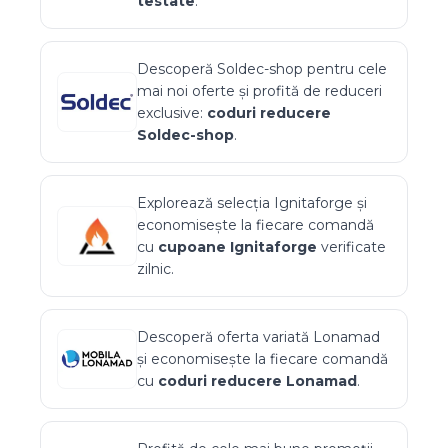
testate
.
Descoperă
Soldec-shop
pentru cele
mai noi oferte și profită de reduceri
exclusive:
coduri reducere
Soldec-shop
.
Explorează selecția
Ignitaforge
și
economisește la fiecare comandă
cu
cupoane
Ignitaforge
verificate
zilnic.
Descoperă oferta variată
Lonamad
și economisește la fiecare comandă
cu
coduri reducere
Lonamad
.