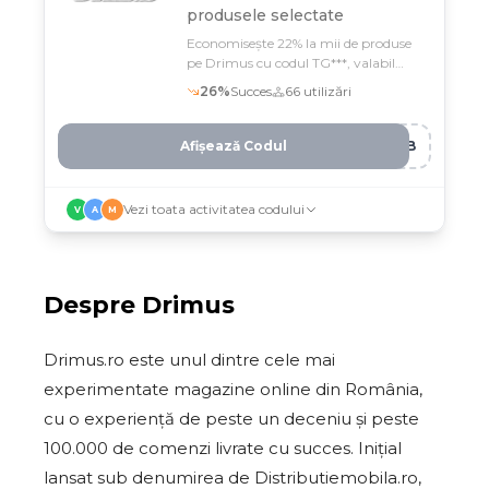
produsele selectate
Economisește 22% la mii de produse
pe Drimus cu codul TG***, valabil
până pe 12 februarie
26
%
Succes
66
utilizări
Afișează Codul
OYB
Vezi toata activitatea codului
V
A
M
Despre
Drimus
Drimus.ro este unul dintre cele mai
experimentate magazine online din România,
cu o experiență de peste un deceniu și peste
100.000 de comenzi livrate cu succes. Inițial
lansat sub denumirea de Distributiemobila.ro,