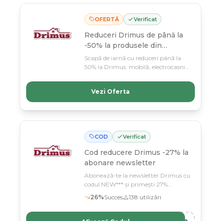
OFERTĂ
Verificat
Reduceri Drimus de până la
-50% la produsele din
selecție
Scapă de iarnă cu reduceri până la
50% la Drimus: mobilă, electrocasnice
și nu doar, toate la prețuri care nu se
mai repetă curând. Profită până 11
Vezi Oferta
martie – oferta e limitată și merita!
COD
Verificat
Cod reducere
Drimus -27% la
abonare newsletter
Abonează-te la newsletter Drimus cu
codul NEW*** și primești 27%
reducere la următoarele tale comenzi
26
%
Succes
138
utilizări