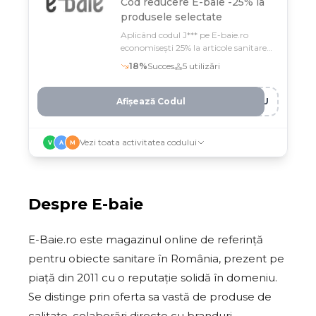
Cod reducere
E-baie -25% la
produsele selectate
Aplicând codul J*** pe E-baie.ro
economisești 25% la articole sanitare
premium până 12 februarie
18
%
Succes
5
utilizări
Afișează Codul
YAU
Vezi toata activitatea codului
V
A
M
Despre
E-baie
E-Baie.ro este magazinul online de referință
pentru obiecte sanitare în România, prezent pe
piață din 2011 cu o reputație solidă în domeniu.
Se distinge prin oferta sa vastă de produse de
calitate, colaborări directe cu branduri