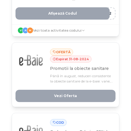
electrice
Afișează Codul
IC2
Vezi toata activitatea codului
V
A
M
OFERTĂ
Expirat
31
-
08
-
2024
Promotii la obiecte sanitare
Până în august, reduceri consistente
la obiecte sanitare de la e-baie: vane,
chiuvete, robinete și accesorii pentru
baie din toate categoriile. Profită de
Vezi Oferta
prețurile mici pe o selecție amplă și
transformă-ți baiul cu stil și
economie.
COD