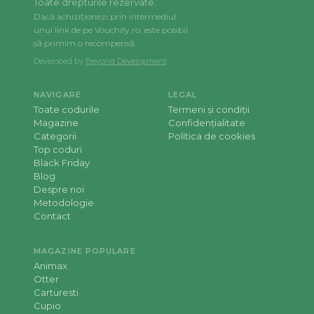
Toate drepturile rezervate.
Dacă achiziționezi prin intermediul
unui link de pe Vouchify.ro, este posibil
să primim o recompensă.
Developed by
Beyond Development
NAVIGARE
LEGAL
Toate codurile
Termeni și condiții
Magazine
Confidențialitate
Categorii
Politica de cookies
Top coduri
Black Friday
Blog
Despre noi
Metodologie
Contact
MAGAZINE POPULARE
Animax
Otter
Carturesti
Cupio