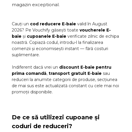
magazin exceptional.
Cauți un
cod reducere
E-baie
valid în
August
2026
? Pe Vouchify găsești toate
voucherele
E-
baie
și
cupoanele
E-baie
verificate zilnic de echipa
noastră. Copiază codul, introdu-l la finalizarea
comenzii și economisești instant — fără costuri
suplimentare.
Indiferent dacă vrei un
discount
E-baie
pentru
prima comandă
,
transport gratuit
E-baie
sau
reduceri la anumite categorii de produse, secțiunea
de mai sus este actualizată constant cu cele mai noi
promoții disponibile.
De ce să utilizezi cupoane și
coduri de reduceri?