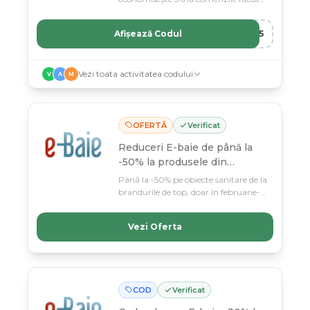
pe aplicație.
Afișează Codul
RO5
Vezi toata activitatea codului
V
A
M
OFERTĂ
Verificat
Reduceri E-baie de până la
-50% la produsele din
selecție
Până la -50% pe obiecte sanitare de la
brandurile de top, doar în februarie-
martie la E-baie.ro! Profită de cea
mai mare reducere a anului la
Vezi Oferta
instalații și accesorii baie din
magazinul lider din 2011.
COD
Verificat