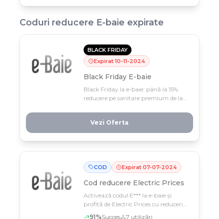
Coduri reducere
E-baie
expirate
BLACK FRIDAY
Expirat
10
-
11
-
2024
Black Friday E-baie
Black Friday la e-baie: până la 15%
reducere pe sanitare premium de la
branduri de top. Profită rapid, oferta
valabilă doar 7-10 noiembrie –
Vezi Oferta
transformă-ți baia la preț de vis!
COD
Expirat
07
-
07
-
2024
Cod reducere
Electric Prices
Activează codul E*** la e-baie și
profită de Electric Prices cu reduceri
pentru electrocasnice și articole
91
%
Succes
7
utilizări