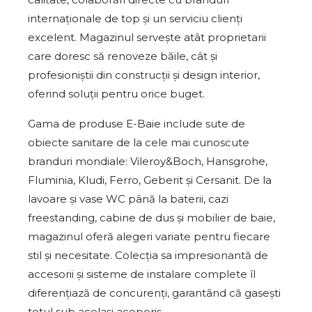
internaționale de top și un serviciu clienți
excelent. Magazinul servește atât proprietarii
care doresc să renoveze băile, cât și
profesioniștii din construcții și design interior,
oferind soluții pentru orice buget.
Gama de produse E-Baie include sute de
obiecte sanitare de la cele mai cunoscute
branduri mondiale: Vileroy&Boch, Hansgrohe,
Fluminia, Kludi, Ferro, Geberit și Cersanit. De la
lavoare și vase WC până la baterii, cazi
freestanding, cabine de dus și mobilier de baie,
magazinul oferă alegeri variate pentru fiecare
stil și necesitate. Colecția sa impresionantă de
accesorii și sisteme de instalare complete îl
diferențiază de concurenți, garantând că gasești
totul sub același acoperiș.