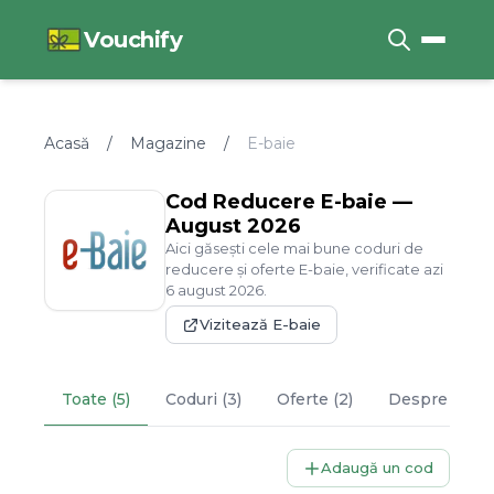
Vouchify
Acasă
/
Magazine
/
E-baie
Cod Reducere
E-baie
—
August
2026
Aici găsești cele mai bune coduri de
reducere și oferte
E-baie
, verificate azi
6
august
2026
.
Vizitează
E-baie
Toate (5)
Coduri (3)
Oferte (2)
Despre
E-ba
Adaugă un cod