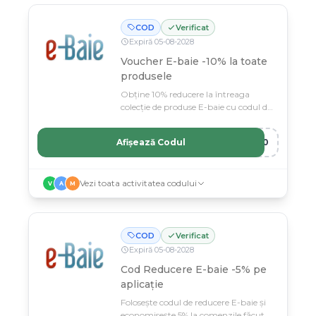
COD
Verificat
Expiră
05
-
08
-
2028
Voucher E-baie -10% la toate
produsele
Obține 10% reducere la întreaga
colecție de produse E-baie cu codul de
voucher exclusiv.
Afișează Codul
A10
Vezi toata activitatea codului
V
A
M
COD
Verificat
Expiră
05
-
08
-
2028
Cod Reducere E-baie -5% pe
aplicație
Folosește codul de reducere E-baie și
economisește 5% la comenzile făcute