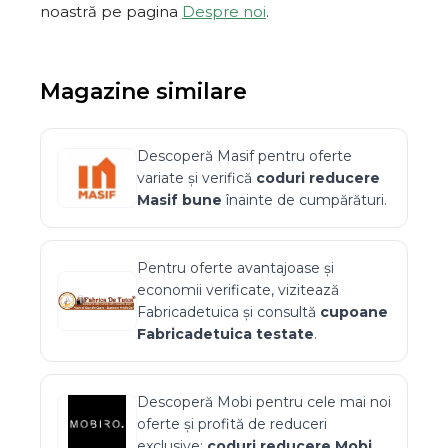
noastră pe pagina
Despre noi
.
Magazine similare
Descoperă
Masif
pentru oferte
variate și verifică
coduri reducere
Masif
bune
înainte de cumpărături.
Pentru oferte avantajoase și
economii verificate, vizitează
Fabricadetuica
și consultă
cupoane
Fabricadetuica
testate
.
Descoperă
Mobi
pentru cele mai noi
oferte și profită de reduceri
exclusive:
coduri reducere
Mobi
.