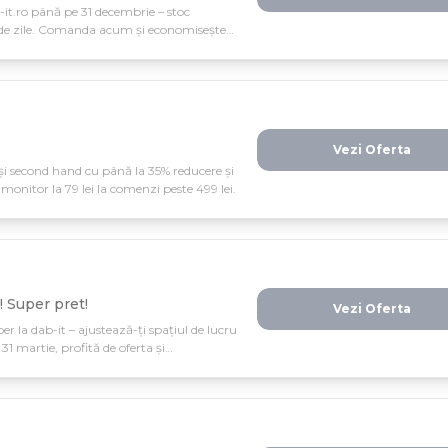
-it.ro până pe 31 decembrie – stoc
0 de zile. Comanda acum și economisește
Vezi Oferta
 și second hand cu până la 35% reducere și
monitor la 79 lei la comenzi peste 499 lei.
! Super pret!
Vezi Oferta
per la dab-it – ajustează-ți spațiul de lucru
31 martie, profită de oferta și
că perfectă.