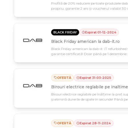
Profită de 20% reducere pe toate produsele dab
propriu, garantie 2 ani și voucherul valabil 3
dintr-o singură achiziție!
BLACK FRIDAY
Expirat
01
-
12
-
2024
Black Friday american la dab-it.ro
Black Friday american la dab-it: IT refurbished
garanție certificată! Doar până pe 1 decembrie: 
OFERTĂ
Expirat
31
-
03
-
2025
Birouri electrice reglabile pe inaltime
Birouri electrice reglabile pe înălțime la preț su
și elimină durerile de spate în secunde! Până pe 
transformă-ți home office-ul în zona ergonomi
OFERTĂ
Expirat
28
-
11
-
2024