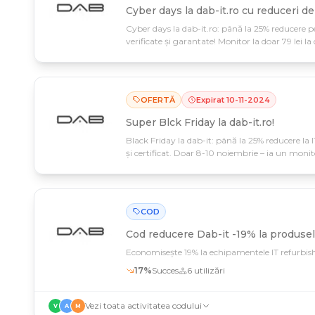
Cyber days la dab-it.ro cu reduceri d
Cyber days la dab-it.ro: până la 25% reducere p
verificate și garantate! Monitor la doar 79 lei l
până pe 28 noiembrie.
OFERTĂ
Expirat
10
-
11
-
2024
Super Blck Friday la dab-it.ro!
Black Friday la dab-it: până la 25% reducere la 
și certificat. Doar 8-10 noiembrie – ia un monito
COD
Cod reducere
Dab-it -19% la produsel
Economisește 19% la echipamentele IT refurbis
17
%
Succes
6
utilizări
Vezi toata activitatea codului
V
A
M