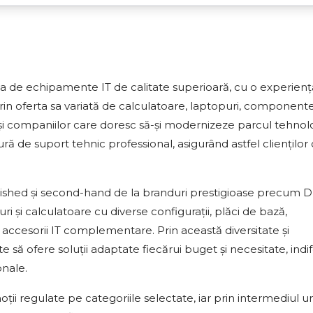
ea de echipamente IT de calitate superioară, cu o experien
rin oferta sa variată de calculatoare, laptopuri, componente
ât și companiilor care doresc să-și modernizeze parcul tehnol
ră de suport tehnic professional, asigurând astfel clienților 
ished și second-hand de la branduri prestigioase precum D
ri și calculatoare cu diverse configurații, plăci de bază,
accesorii IT complementare. Prin această diversitate și
e să ofere soluții adaptate fiecărui buget și necesitate, indi
onale.
ii regulate pe categoriile selectate, iar prin intermediul u