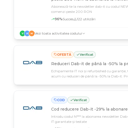
Abonează-te la newsletter dab-it cu codul NEW
comenzi peste 200 RON
96
%
Succes
122
utilizări
Vezi toata activitatea codului
V
A
M
OFERTĂ
Verificat
Reduceri Dab-it de până la -50% la p
Echipamente IT noi și refurbished cu garanție, t
acum cu reduceri de până la -50% la Dab-it. Pr
setupul cu produse de calitate impecabilă, direct 
ultimii 20 de ani.
COD
Verificat
Cod reducere
Dab-it -29% la abonare
Introdu codul N*** la abonarea newsletter Dab
IT garantate și testate