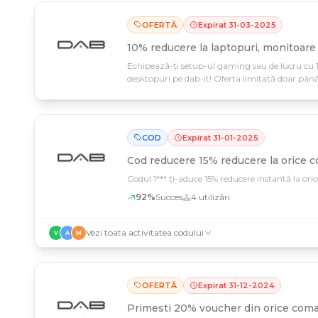
OFERTĂ
Expirat
31
-
03
-
2025
10% reducere la laptopuri, monitoare 
Echipează-ți setup-ul gaming sau de lucru cu 1
desktopuri pe dab-it! Oferta limitată doar până
COD
Expirat
31
-
01
-
2025
Cod reducere
15% reducere la orice 
Codul 1*** ți-aduce 15% reducere instantă la or
92
%
Succes
4
utilizări
Vezi toata activitatea codului
V
A
M
OFERTĂ
Expirat
31
-
12
-
2024
Primesti 20% voucher din orice coman