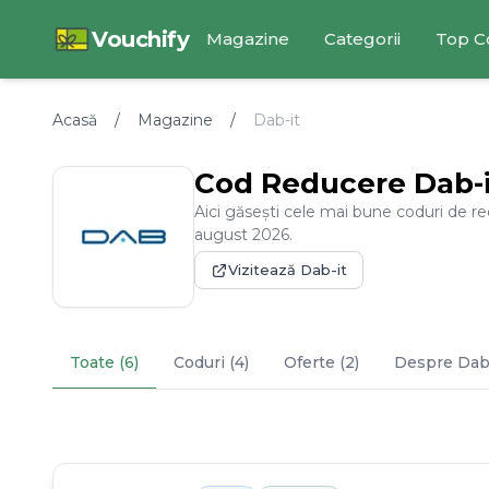
Vouchify
Magazine
Categorii
Top C
Acasă
/
Magazine
/
Dab-it
Cod Reducere
Dab-
Aici găsești cele mai bune coduri de r
august
2026
.
Vizitează
Dab-it
Toate (6)
Coduri (4)
Oferte (2)
Despre
Dab