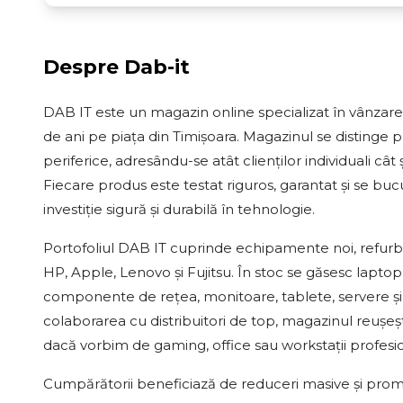
Despre
Dab-it
DAB IT este un magazin online specializat în vânzar
de ani pe piața din Timișoara. Magazinul se distinge p
periferice, adresându-se atât clienților individuali c
Fiecare produs este testat riguros, garantat și se bucu
investiție sigură și durabilă în tehnologie.
Portofoliul DAB IT cuprinde echipamente noi, refurb
HP, Apple, Lenovo și Fujitsu. În stoc se găsesc laptopu
componente de rețea, monitoare, tablete, servere și 
colaborarea cu distribuitori de top, magazinul reușeșt
dacă vorbim de gaming, office sau workstații profesi
Cumpărătorii beneficiază de reduceri masive și promoț