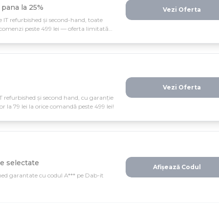
e pana la 25%
Vezi Oferta
e IT refurbished și second-hand, toate
a comenzi peste 499 lei — oferta limitată
Vezi Oferta
IT refurbished și second hand, cu garanție
r la 79 lei la orice comandă peste 499 lei!
e selectate
Afișează Codul
hed garantate cu codul A*** pe Dab-it