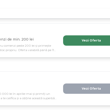
nzi de min. 200 lei
Vezi Oferta
tru comenzi peste 200 lei și primește
stoc propriu. Oferta valabilă până pe 11
ished cu service tehnic inclus!
Vezi Oferta
0.000 lei în aprilie-mai și primiți un
 te califica și a obține această superbă