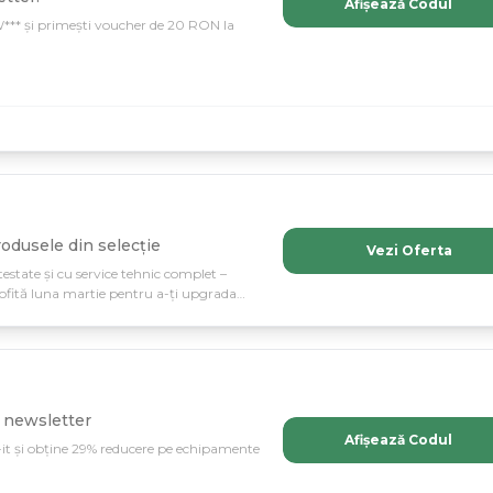
Afișează Codul
*** și primești voucher de 20 RON la
rodusele din selecție
Vezi Oferta
estate și cu service tehnic complet –
ofită luna martie pentru a-ți upgrada
din stocul propriu al liderului pieții din
 newsletter
Afișează Codul
-it și obține 29% reducere pe echipamente