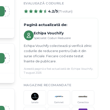
EVALUEAZĂ CODURILE
4.2
/5
RO3
(
71
voturi)
Pagină actualizată de:
Echipa Vouchify
Specialist Coduri Reducere
Echipa Vouchify colectează și verifică zilnic
codurile de reducere pentru Dab-it din
surse oficiale. Fiecare cod este testat
TER
înainte de publicare.
Această pagină a fost actualizată de:
Echipa Vouchify
,
7 august 2026
MAGAZINE RECOMANDATE
Lerato
Gsmnet
Conectica