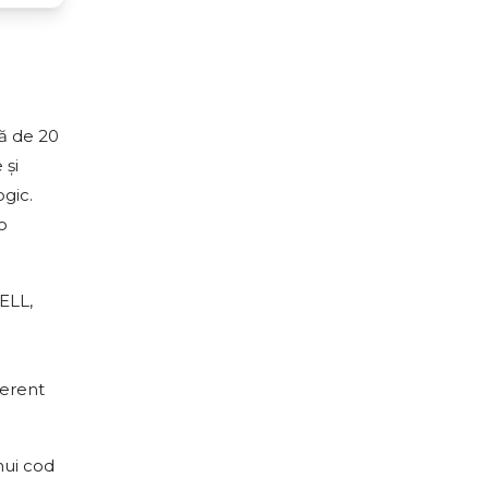
ță de 20
 și
ogic.
o
ELL,
ferent
nui cod