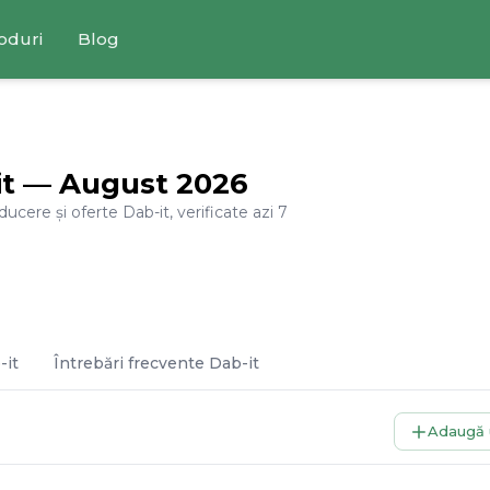
oduri
Blog
it
—
August
2026
educere și oferte
Dab-it
, verificate azi
7
-it
Întrebări frecvente
Dab-it
Adaugă 