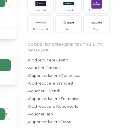
R20
Starcrest
Divendi
Frammino
Robotworld
Isen
Dwyn
CODURI DE REDUCERE PENTRU ALTE
MAGAZINE
›
Cod reducere
Lerato
›
Voucher
Gsmnet
›
Cupon reducere
Conectica
›
Cod reducere
Starcrest
›
Voucher
Divendi
›
Cupon reducere
Frammino
›
Cod reducere
Robotworld
›
Voucher
Isen
R12
›
Cupon reducere
Dwyn