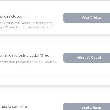
si desktopuri!
Vezi Oferta
0% reducere la laptopuri, monitoare și
 pe 31 martie – profită acum din plin.
comanda folosind codul 15red
Afișează Codul
ice comandă pe dab-it până la 31 ianuarie
da la dab-it.ro
Vezi Oferta