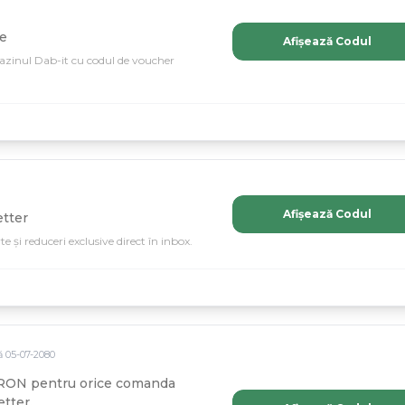
le
Afișează Codul
azinul Dab-it cu codul de voucher
Afișează Codul
tter
e și reduceri exclusive direct în inbox.
ă
05
-
07
-
2080
 RON pentru orice comanda
tter.