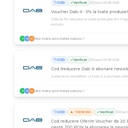
COD
Verificat
Expiră
05
-
08
-
2028
Voucher Dab-it -3% la toate produse
Obține 3% reducere la toate produsele din mag
exclusiv.
Vezi toata activitatea codului
V
A
M
COD
Verificat
Expiră
05
-
08
-
2028
Cod Reducere Dab-it abonare newsle
Subscrie la newsletter-ul Dab-it și primești ofert
Vezi toata activitatea codului
V
A
M
COD
🔥 TRENDING
Verificat
Expir
Cod reducere
Oferim Voucher de 20
peste 200 RON la abonarea la newsle