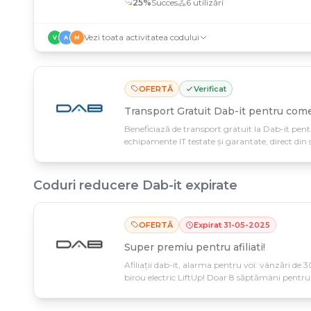
25
%
Succes
6
utilizări
Vezi toata activitatea codului
V
A
M
OFERTĂ
Verificat
Transport Gratuit Dab-it pentru come
Beneficiază de transport gratuit la Dab-it pen
echipamente IT testate și garantate, direct din 
martie – alege din gama de produse noi și refurb
Coduri reducere
Dab-it
expirate
OFERTĂ
Expirat
31
-
05
-
2025
Super premiu pentru afiliati!
Afiliații dab-it, alarma pentru voi: vânzări de 3
birou electric LiftUp! Doar 8 săptămâni pentru a
recompensă.