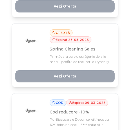
produsele ei preferate. Oferta limitată
Vezi Oferta
doar până pe 11 mai – nu rata cea mai
frumoasă ocazie să-i arăți cât o
iubești!
OFERTĂ
Expirat
23
-
03
-
2025
Spring Cleaning Sales
Primăvara cere o curățenie de zile
mari – profită de reducerile Dyson și
economisește până la 750 RON pe
tehnologia de top! Doar până pe 23
Vezi Oferta
martie, reîmprospătează-ți locuința
cu dispozitivele care schimbă jocul în
curățenie.
COD
Expirat
09
-
03
-
2025
Cod reducere
-10%
Purificatoarele Dyson se ieftinesc cu
10% folosind codul E*** chiar și la
ofertele existente