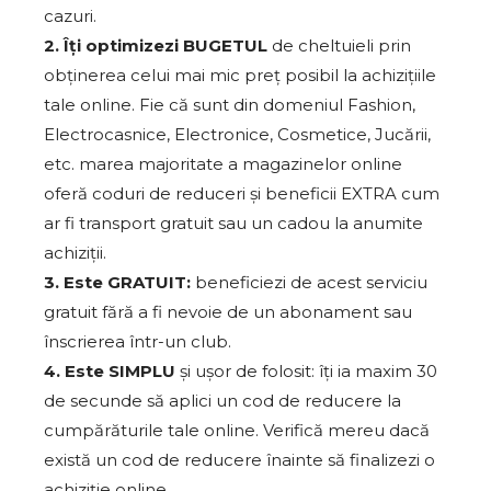
cazuri.
2. Îți optimizezi BUGETUL
de cheltuieli prin
obținerea celui mai mic preț posibil la achizițiile
tale online. Fie că sunt din domeniul Fashion,
Electrocasnice, Electronice, Cosmetice, Jucării,
etc. marea majoritate a magazinelor online
oferă coduri de reduceri și beneficii EXTRA cum
ar fi transport gratuit sau un cadou la anumite
achiziții.
3. Este GRATUIT:
beneficiezi de acest serviciu
gratuit fără a fi nevoie de un abonament sau
înscrierea într-un club.
4. Este SIMPLU
și ușor de folosit: îți ia maxim 30
de secunde să aplici un cod de reducere la
cumpărăturile tale online. Verifică mereu dacă
există un cod de reducere înainte să finalizezi o
achiziție online.