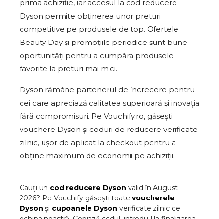
prima achiziție, iar accesul la cod reducere
Dyson permite obținerea unor preturi
competitive pe produsele de top. Ofertele
Beauty Day și promoțiile periodice sunt bune
oportunități pentru a cumpăra produsele
favorite la preturi mai mici.
Dyson rămâne partenerul de încredere pentru
cei care apreciază calitatea superioară și inovația
fără compromisuri. Pe Vouchify.ro, găsești
vouchere Dyson și coduri de reducere verificate
zilnic, ușor de aplicat la checkout pentru a
obține maximum de economii pe achiziții.
Cauți un
cod reducere
Dyson
valid în
August
2026
? Pe Vouchify găsești toate
voucherele
Dyson
și
cupoanele
Dyson
verificate zilnic de
echipa noastră. Copiază codul, introdu-l la finalizarea