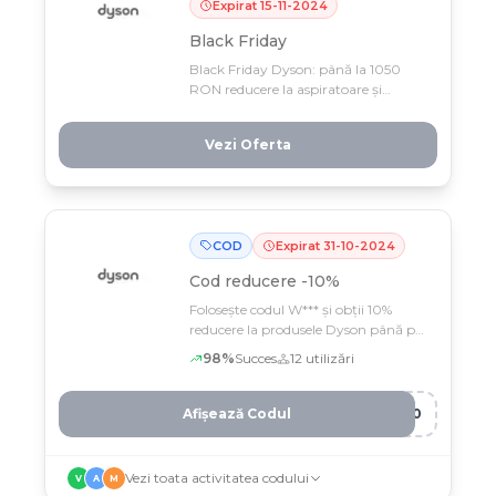
Expirat
15
-
11
-
2024
Black Friday
Black Friday Dyson: până la 1050
RON reducere la aspiratoare și
uscătoare de păr cu tehnologie
premium. Profită de cele mai mari
Vezi Oferta
discounturi ale anului doar până pe 15
noiembrie!
COD
Expirat
31
-
10
-
2024
Cod reducere
-10%
Folosește codul W*** și obții 10%
reducere la produsele Dyson până pe
31 octombrie
98
%
Succes
12
utilizări
Afișează Codul
E10
Vezi toata activitatea codului
V
A
M