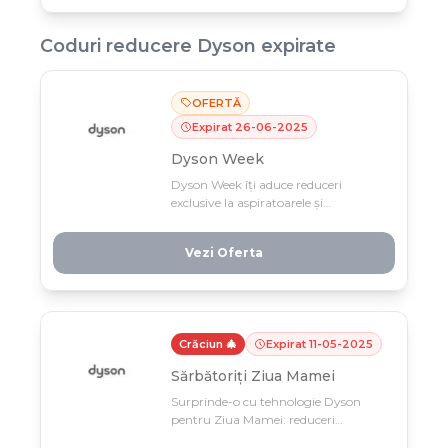
Coduri reducere
Dyson
expirate
OFERTĂ
Expirat
26
-
06
-
2025
Dyson Week
Dyson Week îți aduce reduceri
exclusive la aspiratoarele și
uscătoarele tale preferate! Profită
până pe 26 iunie de ofertele limitate
Vezi Oferta
care nu se repetă ușor.
Crăciun 🎄
Expirat
11
-
05
-
2025
Sărbătoriți Ziua Mamei
Surprinde-o cu tehnologie Dyson
pentru Ziua Mamei: reduceri
exclusive de până la 500 RON pe