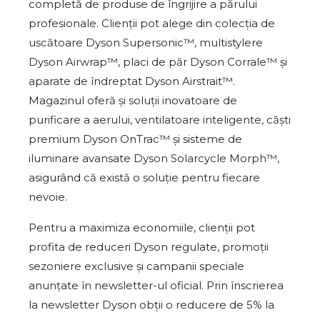
completă de produse de îngrijire a părului
profesionale. Clienții pot alege din colecția de
uscătoare Dyson Supersonic™, multistylere
Dyson Airwrap™, placi de păr Dyson Corrale™ și
aparate de îndreptat Dyson Airstrait™.
Magazinul oferă și soluții inovatoare de
purificare a aerului, ventilatoare inteligente, căști
premium Dyson OnTrac™ și sisteme de
iluminare avansate Dyson Solarcycle Morph™,
asigurând că există o soluție pentru fiecare
nevoie.
Pentru a maximiza economiile, clienții pot
profita de reduceri Dyson regulate, promoții
sezoniere exclusive și campanii speciale
anunțate în newsletter-ul oficial. Prin înscrierea
la newsletter Dyson obții o reducere de 5% la