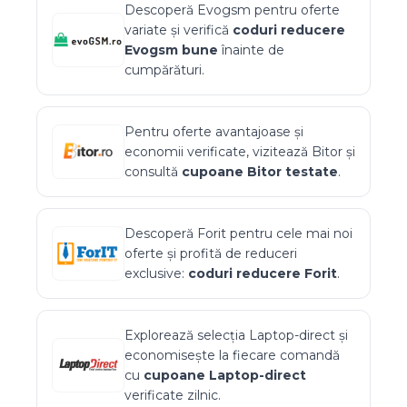
Descoperă
Evogsm
pentru oferte
variate și verifică
coduri reducere
Evogsm
bune
înainte de
cumpărături.
Pentru oferte avantajoase și
economii verificate, vizitează
Bitor
și
consultă
cupoane
Bitor
testate
.
Descoperă
Forit
pentru cele mai noi
oferte și profită de reduceri
exclusive:
coduri reducere
Forit
.
Explorează selecția
Laptop-direct
și
economisește la fiecare comandă
cu
cupoane
Laptop-direct
verificate zilnic.