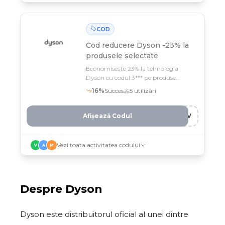
COD
Cod reducere
Dyson -23% la
produsele selectate
Economisește 23% la tehnologia
Dyson cu codul 3*** pe produse
selectate până pe 12 februarie
16
%
Succes
5
utilizări
Afișează Codul
RWV
Vezi toata activitatea codului
V
A
M
Despre
Dyson
Dyson este distribuitorul oficial al unei dintre