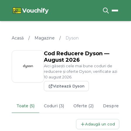
Vouchify
Acasă
/
Magazine
/
Dyson
Cod Reducere
Dyson
—
August
2026
Aici găsești cele mai bune coduri de
reducere și oferte
Dyson
, verificate azi
10
august
2026
.
Vizitează
Dyson
Toate (5)
Coduri (3)
Oferte (2)
Despre
Dyso
Adaugă un cod