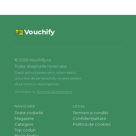
Vouchify
©
2026
Vouchify.ro.
Toate drepturile rezervate.
Dacă achiziționezi prin intermediul
unui link de pe Vouchify.ro, este posibil
să primim o recompensă.
Developed by
Beyond Development
NAVIGARE
LEGAL
Toate codurile
Termeni și condiții
Magazine
Confidențialitate
Categorii
Politica de cookies
Top coduri
Black Friday