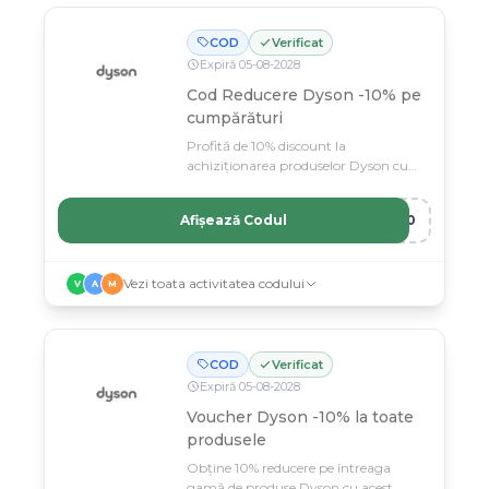
COD
Verificat
Expiră
05
-
08
-
2028
Cod Reducere Dyson -10% pe
cumpărături
Profită de 10% discount la
achiziționarea produselor Dyson cu
codul nostru special.
Afișează Codul
N10
Vezi toata activitatea codului
V
A
M
COD
Verificat
Expiră
05
-
08
-
2028
Voucher Dyson -10% la toate
produsele
Obține 10% reducere pe întreaga
gamă de produse Dyson cu acest