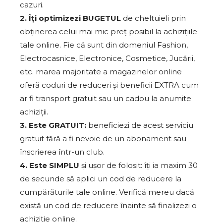
cazuri.
2. Îți optimizezi BUGETUL
de cheltuieli prin
obținerea celui mai mic preț posibil la achizițiile
tale online. Fie că sunt din domeniul Fashion,
Electrocasnice, Electronice, Cosmetice, Jucării,
etc. marea majoritate a magazinelor online
oferă coduri de reduceri și beneficii EXTRA cum
ar fi transport gratuit sau un cadou la anumite
achiziții.
3. Este GRATUIT:
beneficiezi de acest serviciu
gratuit fără a fi nevoie de un abonament sau
înscrierea într-un club.
4. Este SIMPLU
și ușor de folosit: îți ia maxim 30
de secunde să aplici un cod de reducere la
cumpărăturile tale online. Verifică mereu dacă
există un cod de reducere înainte să finalizezi o
achiziție online.