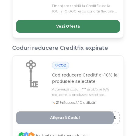
Finanțare rapidă la Creditfix: de la
100 la 10.000 lei cu condiții flexibile și
aprobări în timp real. Aplică acum și
primești banii în cont fără
Vezi Oferta
complicații!
Coduri reducere
Creditfix
expirate
COD
Cod reducere
Creditfix -16% la
produsele selectate
Activează codul 1*** și obține 16%
reducere la produsele selectate
Creditfix până pe 12 februarie
21
%
Succes
10
utilizări
Afișează Codul
KSS
Vezi toata activitatea codului
V
A
M