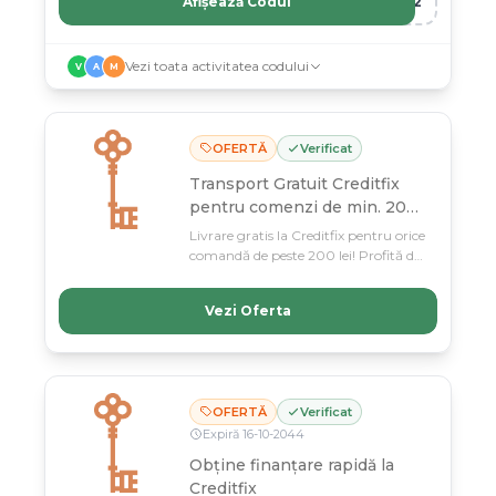
Afișează Codul
R12
Vezi toata activitatea codului
V
A
M
OFERTĂ
Verificat
Transport Gratuit Creditfix
pentru comenzi de min. 200
lei
Livrare gratis la Creditfix pentru orice
comandă de peste 200 lei! Profită de
oferta valabilă până pe 11 martie și
economisește la fiecare achiziție.
Vezi Oferta
OFERTĂ
Verificat
Expiră
16
-
10
-
2044
Obține finanțare rapidă la
Creditfix