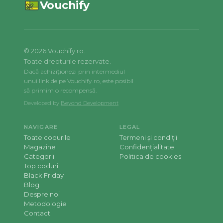
Vouchify
©
2026
Vouchify.ro.
Toate drepturile rezervate.
Dacă achiziționezi prin intermediul
unui link de pe Vouchify.ro, este posibil
să primim o recompensă.
Developed by
Beyond Development
NAVIGARE
LEGAL
Toate codurile
Termeni și condiții
Magazine
Confidențialitate
Categorii
Politica de cookies
Top coduri
Black Friday
Blog
Despre noi
Metodologie
Contact