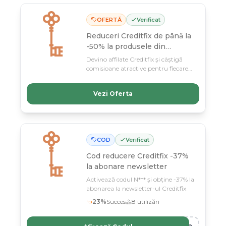
OFERTĂ
Verificat
Reduceri Creditfix de până la
-50% la produsele din
selecție
Devino affilate Creditfix și câștigă
comisioane atractive pentru fiecare
lead valid adus. Până la 11 martie,
profită de program și construiește un
Vezi Oferta
venit pasiv din promovarea unui
business 100% online.
COD
Verificat
Cod reducere
Creditfix -37%
la abonare newsletter
Activează codul N*** și obține -37% la
abonarea la newsletter-ul Creditfix
23
%
Succes
8
utilizări