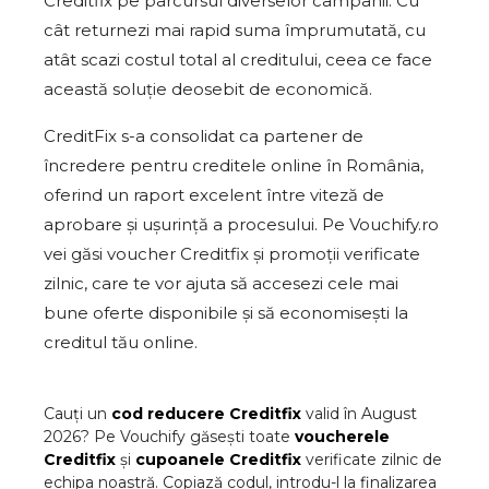
Creditfix pe parcursul diverselor campanii. Cu
cât returnezi mai rapid suma împrumutată, cu
atât scazi costul total al creditului, ceea ce face
această soluție deosebit de economică.
CreditFix s-a consolidat ca partener de
încredere pentru creditele online în România,
oferind un raport excelent între viteză de
aprobare și ușurință a procesului. Pe Vouchify.ro
vei găsi voucher Creditfix și promoții verificate
zilnic, care te vor ajuta să accesezi cele mai
bune oferte disponibile și să economisești la
creditul tău online.
Cauți un
cod reducere
Creditfix
valid în
August
2026
? Pe Vouchify găsești toate
voucherele
Creditfix
și
cupoanele
Creditfix
verificate zilnic de
echipa noastră. Copiază codul, introdu-l la finalizarea