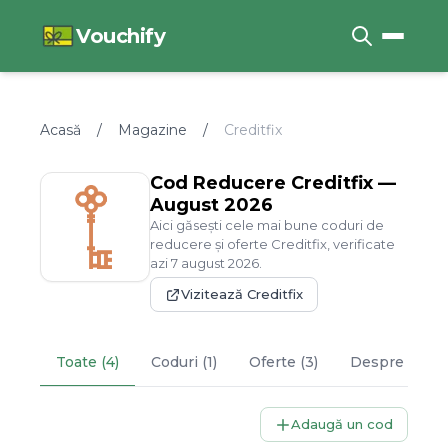
Vouchify
Acasă
/
Magazine
/
Creditfix
Cod Reducere
Creditfix
—
August
2026
Aici găsești cele mai bune coduri de
reducere și oferte
Creditfix
, verificate
azi
7
august
2026
.
Vizitează
Creditfix
Toate (4)
Coduri (1)
Oferte (3)
Despre
Credi
Adaugă un cod