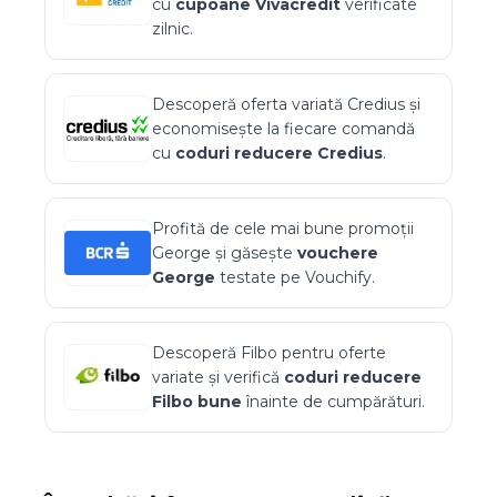
cu
cupoane
Vivacredit
verificate
zilnic.
Descoperă oferta variată
Credius
și
economisește la fiecare comandă
cu
coduri reducere
Credius
.
Profită de cele mai bune promoții
George
și găsește
vouchere
George
testate pe Vouchify.
Descoperă
Filbo
pentru oferte
variate și verifică
coduri reducere
Filbo
bune
înainte de cumpărături.