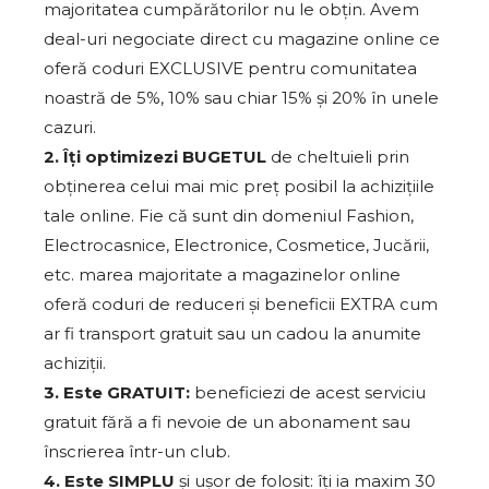
majoritatea cumpărătorilor nu le obțin. Avem
deal-uri negociate direct cu magazine online ce
oferă coduri EXCLUSIVE pentru comunitatea
noastră de 5%, 10% sau chiar 15% și 20% în unele
cazuri.
2. Îți optimizezi BUGETUL
de cheltuieli prin
obținerea celui mai mic preț posibil la achizițiile
tale online. Fie că sunt din domeniul Fashion,
Electrocasnice, Electronice, Cosmetice, Jucării,
etc. marea majoritate a magazinelor online
oferă coduri de reduceri și beneficii EXTRA cum
ar fi transport gratuit sau un cadou la anumite
achiziții.
3. Este GRATUIT:
beneficiezi de acest serviciu
gratuit fără a fi nevoie de un abonament sau
înscrierea într-un club.
4. Este SIMPLU
și ușor de folosit: îți ia maxim 30