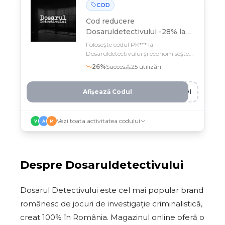
COD
Cod reducere
Dosaruldetectivului -28% la
produsele selectate
Folosește codul PK*** la
Dosaruldetectivului și economisește
28% pe jocurile de investigație 100%
26
%
Succes
25
utilizări
românești
Afișează Codul
ZOI
Vezi toata activitatea codului
V
A
M
Despre
Dosaruldetectivului
Dosarul Detectivului este cel mai popular brand
românesc de jocuri de investigație criminalistică,
creat 100% în România. Magazinul online oferă o