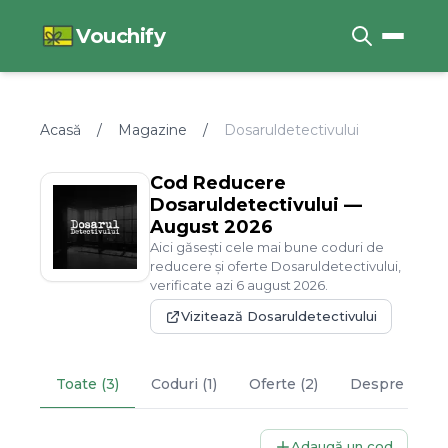
Vouchify
Acasă
/
Magazine
/
Dosaruldetectivului
Cod Reducere
Dosaruldetectivului
—
August
2026
Aici găsești cele mai bune coduri de
reducere și oferte
Dosaruldetectivului
,
verificate azi
6
august
2026
.
Vizitează
Dosaruldetectivului
Toate (3)
Coduri (1)
Oferte (2)
Despre
Dosar
Adaugă un cod