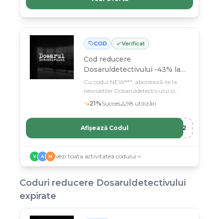
investigație 100% made in Romania
ajung direct la tine fără costuri
suplimentare.
COD
Verificat
Cod reducere
Dosaruldetectivului -43% la
abonare newsletter
Cu codul NEW***, abonează-te la
newsletter Dosaruldetectivului și
economisește 43% la jocurile de
21
%
Succes
98
utilizări
investigație 100% românești
Afișează Codul
R12
Vezi toata activitatea codului
V
A
M
Coduri reducere
Dosaruldetectivului
expirate