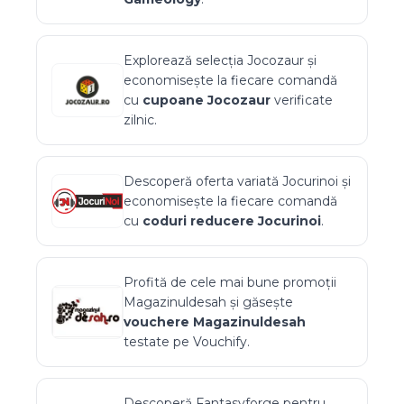
Explorează selecția
Jocozaur
și
economisește la fiecare comandă
cu
cupoane
Jocozaur
verificate
zilnic.
Descoperă oferta variată
Jocurinoi
și
economisește la fiecare comandă
cu
coduri reducere
Jocurinoi
.
Profită de cele mai bune promoții
Magazinuldesah
și găsește
vouchere
Magazinuldesah
testate pe Vouchify.
Descoperă
Fantasyforge
pentru