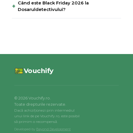
Când este Black Friday 2026 la
+
Dosaruldetectivului?
Vouchify
©
2026
Vouchify.ro.
Toate drepturile rezervate.
Dacă achiziționezi prin intermediul
unui link de pe Vouchify.ro, este posibil
să primim o recompensă.
Developed by
Beyond Development