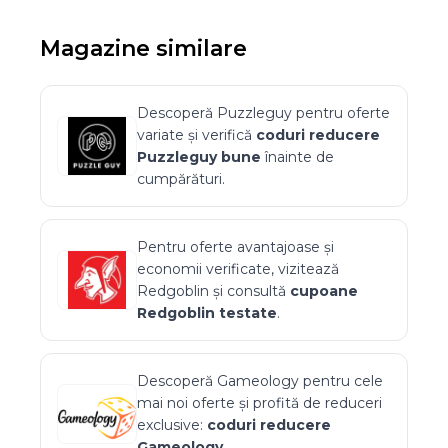
Magazine similare
Descoperă
Puzzleguy
pentru oferte
variate și verifică
coduri reducere
Puzzleguy
bune
înainte de
cumpărături.
Pentru oferte avantajoase și
economii verificate, vizitează
Redgoblin
și consultă
cupoane
Redgoblin
testate
.
Descoperă
Gameology
pentru cele
mai noi oferte și profită de reduceri
exclusive:
coduri reducere
Gameology
.